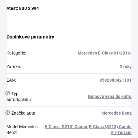
Atest:
8SD 2 994
Doplňkové parametry
Kategorie
:
Mercedes E-Class 01/2016-
Záruka
:
2 roky
EAN
:
8592980421101
?
Typ
Gumová vana do kufru
autodoplňku
:
?
Značka auta
:
Mercedes Benz
Model Mercedes
E-Class (S213) Combi
,
E-Class (S213) Combi
Benz
:
All-Terrain