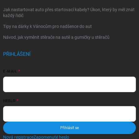
Jak nastartovat auto přes startovací kabely? Úkon, který by měl znát
každý řidič
Tipy na dárky k Vánocům pro nadšence do aut
Návod, jak vyměnit stěrače na autě a gumičky u stěračů
PŘIHLÁŠENÍ
E-MAIL
HESLO
Přihlásit se
Nová registrace
Zapomenuté heslo