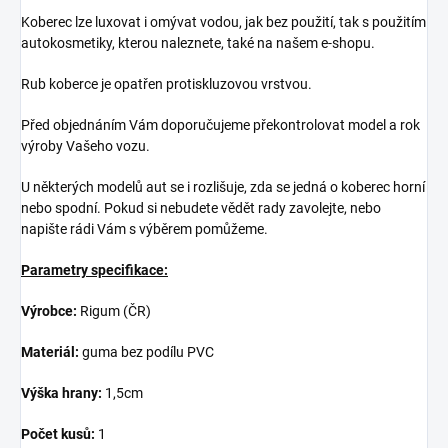
Koberec lze luxovat i omývat vodou, jak bez použití, tak s použitím
autokosmetiky, kterou naleznete, také na našem e-shopu.
Rub koberce je opatřen protiskluzovou vrstvou.
Před objednáním Vám doporučujeme překontrolovat model a rok
výroby Vašeho vozu.
U některých modelů aut se i rozlišuje, zda se jedná o koberec horní
nebo spodní. Pokud si nebudete vědět rady zavolejte, nebo
napište rádi Vám s výběrem pomůžeme.
Parametry specifikace:
Výrobce:
Rigum (ČR)
Materiál:
guma bez podílu PVC
Výška hrany:
1,5cm
Počet kusů:
1