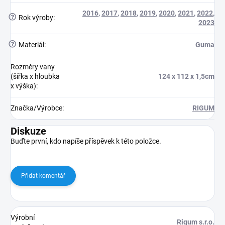
2016
,
2017
,
2018
,
2019
,
2020
,
2021
,
2022
,
?
Rok výroby
:
2023
?
Materiál
:
Guma
Rozměry vany
(šířka x hloubka
124 x 112 x 1,5cm
x výška)
:
Značka/Výrobce
:
RIGUM
Diskuze
Buďte první, kdo napíše příspěvek k této položce.
Přidat komentář
Výrobní
Rigum s.r.o.