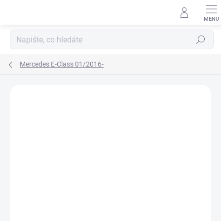
Přejít
na
obsah
Hledat
Mercedes E-Class 01/2016-
Neohodnoceno
Podrobnosti hodnocení
ZNAČKA:
RIGUM