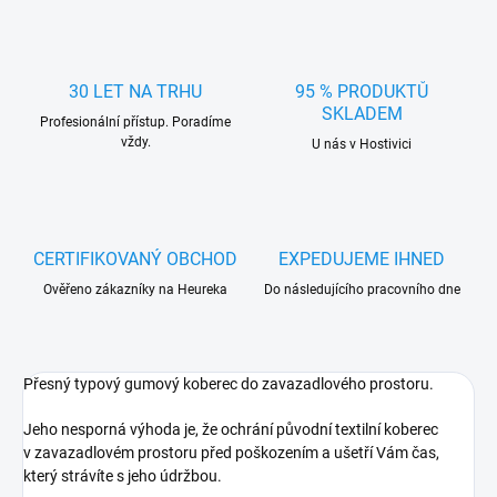
30 LET NA TRHU
95 % PRODUKTŮ
SKLADEM
Profesionální přístup. Poradíme
vždy.
U nás v Hostivici
CERTIFIKOVANÝ OBCHOD
EXPEDUJEME IHNED
Ověřeno zákazníky na Heureka
Do následujícího pracovního dne
Přesný typový gumový koberec do zavazadlového prostoru.
Jeho nesporná výhoda je, že ochrání původní textilní koberec
v zavazadlovém prostoru před poškozením a ušetří Vám čas,
který strávíte s jeho údržbou.