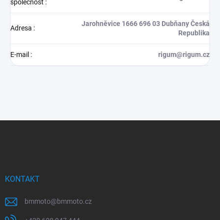
společnost
:
Jarohněvice 1666 696 03 Dubňany Česká
Adresa
:
Republika
E-mail
:
rigum@rigum.cz
Z
á
p
a
t
í
KONTAKT
bmmoto
@
bmmoto.cz