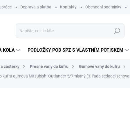
upráce
Doprava a platba
Kontakty
Obchodní podmínky
Hledat
A KOLA
PODLOŽKY POD SPZ S VLASTNÍM POTISKEM
 a zástěrky
Přesné vany do kufru
Gumové vany do kufru
 kufru gumová Mitsubishi Outlander 5/7místný (3. řada sedadel schova
ocení
ZNAČKA:
RIGUM
873 Kč
/ ks
721 Kč bez DPH
Měrná
SKLADEM V EXTERNÍM S