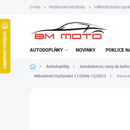
Přejít
O nás
Hodnocení obchodu
Velkoobchodní spol
na
obsah
AUTODOPLŇKY
NOVINKY
POKLICE N
Domů
Autodoplňky
Autokoberce, vany do kufru
Mitsubishi Outlander 11/2006-12/2012
Vana do
Neohodnoceno
Podrobnosti hodn