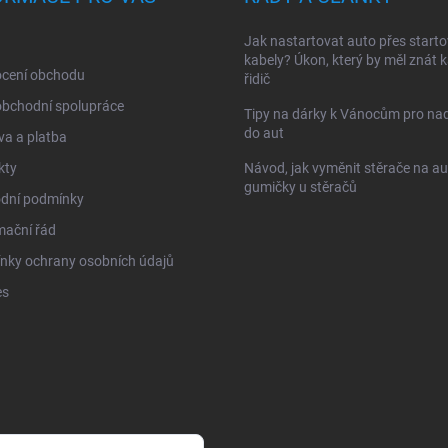
Jak nastartovat auto přes starto
kabely? Úkon, který by měl znát 
cení obchodu
řidič
obchodní spolupráce
Tipy na dárky k Vánocům pro na
do aut
a a platba
kty
Návod, jak vyměnit stěrače na au
gumičky u stěračů
dní podmínky
mační řád
nky ochrany osobních údajů
es