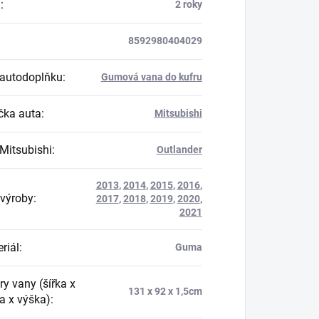
a
:
2 roky
8592980404029
autodoplňku
:
Gumová vana do kufru
ka auta
:
Mitsubishi
Mitsubishi
:
Outlander
2013
,
2014
,
2015
,
2016
,
výroby
:
2017
,
2018
,
2019
,
2020
,
2021
riál
:
Guma
y vany (šířka x
131 x 92 x 1,5cm
a x výška)
: