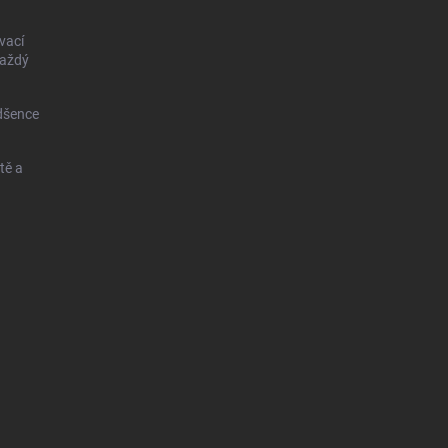
vací
každý
dšence
tě a