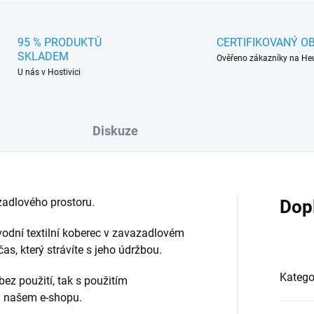
95 % PRODUKTŮ
CERTIFIKOVANÝ O
SKLADEM
Ověřeno zákazníky na He
U nás v Hostivici
Diskuze
adlového prostoru.
Dop
vodní textilní koberec v zavazadlovém
s, který strávíte s jeho údržbou.
Katego
bez použití, tak s použitím
na našem e-shopu.