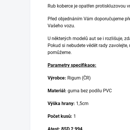
Rub koberce je opatřen protiskluzovou v
Před objednáním Vám doporučujeme přek
Vašeho vozu.
U některých modelů aut se i rozlišuje, z
Pokud si nebudete vědět rady zavolejte,
pomůžeme.
Parametry specifikace:
Výrobce:
Rigum (ČR)
Materiál:
guma bez podílu PVC
Výška hrany:
1,5cm
Počet kusů:
1
Atest:
8SD 2 994