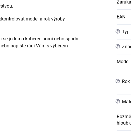
Záruk
rstvou.
EAN
:
ontrolovat model a rok výroby
?
Typ 
da se jedná o koberec horní nebo spodní.
 nebo napište rádi Vám s výběrem
?
Znač
Model 
?
Rok 
?
Mate
Rozměr
hloubk