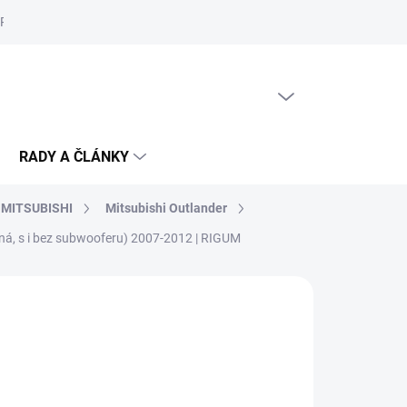
Reklamační řád
Podmínky ochrany osobních údajů
Cookies
PRÁZDNÝ KOŠÍK
NÁKUPNÍ
KOŠÍK
RADY A ČLÁNKY
MITSUBISHI
Mitsubishi Outlander
ná, s i bez subwooferu) 2007-2012 | RIGUM
KLADU
(>5 KS)