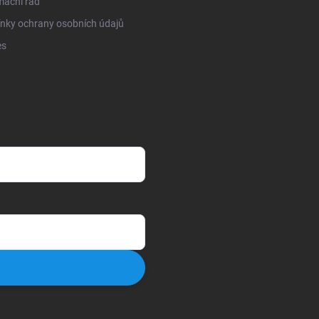
mační řád
nky ochrany osobních údajů
es