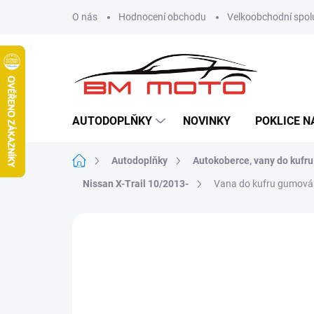
Přejít
O nás
Hodnocení obchodu
Velkoobchodní spol
na
obsah
AUTODOPLŇKY
NOVINKY
POKLICE N
Domů
Autodoplňky
Autokoberce, vany do kufru
Nissan X-Trail 10/2013-
Vana do kufru gumová 
Neohodnoceno
Podrobnosti hodn