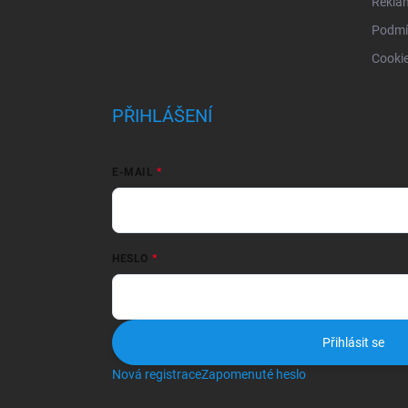
Rekla
Podmí
Cooki
PŘIHLÁŠENÍ
E-MAIL
HESLO
Přihlásit se
Nová registrace
Zapomenuté heslo