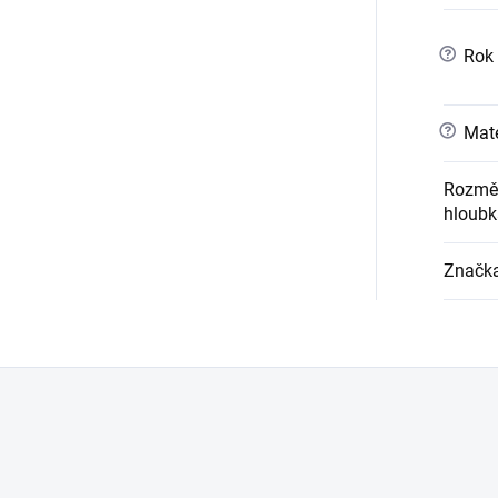
?
Rok 
?
Mate
Rozměr
hloubk
Značk