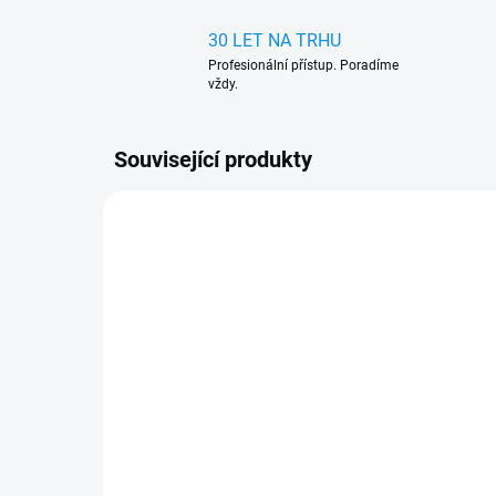
30 LET NA TRHU
Profesionální přístup. Poradíme
vždy.
Související produkty
905915
SKLADEM V EXTERNÍM SKLADU
(>5 SADA)
Gumové autokoberce
Gu