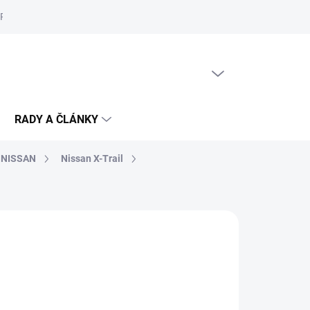
Reklamační řád
Podmínky ochrany osobních údajů
Cookies
PRÁZDNÝ KOŠÍK
NÁKUPNÍ
KOŠÍK
RADY A ČLÁNKY
NISSAN
Nissan X-Trail
KLADU
(>5 KS)