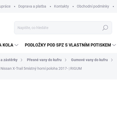
upráce
Doprava a platba
Kontakty
Obchodní podmínky
Hledat
A KOLA
PODLOŽKY POD SPZ S VLASTNÍM POTISKEM
 a zástěrky
Přesné vany do kufru
Gumové vany do kufru
Nissan X-Trail 5místný horní poloha 2017- | RIGUM
ocení
ZNAČKA:
RIGUM
898 Kč
/ ks
742 Kč bez DPH
Měrná
SKLADEM V EXTERNÍM S