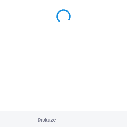
san X-Trail IV (T33) e-
WER 2022- | RIGUM
8 Kč
 Kč bez DPH
Do košíku
 (4 ks) přesně pasujících
ových koberců. Praktický
lněk s cca 10 mm okrajem
ánící podlahu Vašeho auta
 vlhkostí a nečistotami
aždém počasí.
Diskuze