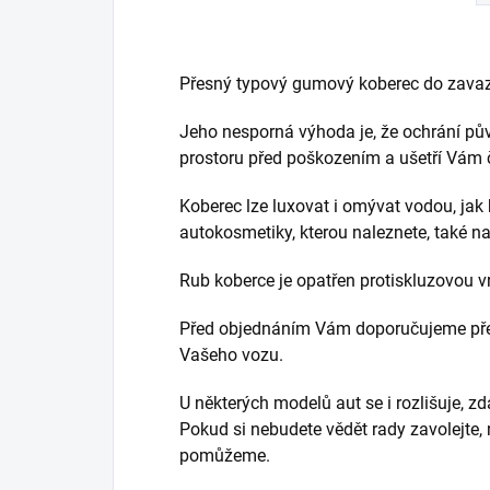
Přesný typový gumový koberec do zavaz
Jeho nesporná výhoda je, že ochrání pů
prostoru před poškozením a ušetří Vám ča
Koberec lze luxovat i omývat vodou, jak 
autokosmetiky, kterou naleznete, také 
Rub koberce je opatřen protiskluzovou v
Před objednáním Vám doporučujeme přek
Vašeho vozu.
U některých modelů aut se i rozlišuje, z
Pokud si nebudete vědět rady zavolejte,
pomůžeme.