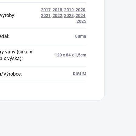
2017
,
2018
,
2019
,
2020
,
výroby
:
2021
,
2022
,
2023
,
2024
,
2025
riál
:
Guma
y vany (šířka x
129 x 84 x 1,5cm
a x výška)
:
a/Výrobce
:
RIGUM