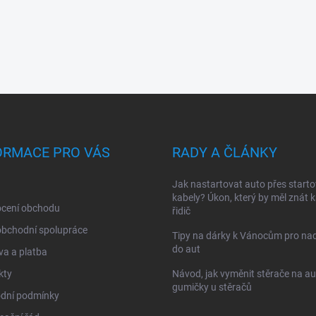
ORMACE PRO VÁS
RADY A ČLÁNKY
Jak nastartovat auto přes starto
kabely? Úkon, který by měl znát 
cení obchodu
řidič
obchodní spolupráce
Tipy na dárky k Vánocům pro na
do aut
a a platba
kty
Návod, jak vyměnit stěrače na au
gumičky u stěračů
dní podmínky