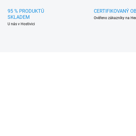
95 % PRODUKTŮ
CERTIFIKOVANÝ O
SKLADEM
Ověřeno zákazníky na He
U nás v Hostivici
905977
SKLADEM V EXTERNÍM SKLADU
(>5 SADA)
mové autokoberce