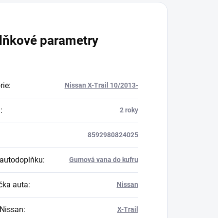
lňkové parametry
rie
:
Nissan X-Trail 10/2013-
a
:
2 roky
8592980824025
autodoplňku
:
Gumová vana do kufru
ka auta
:
Nissan
Nissan
:
X-Trail