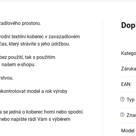
adlového prostoru.
Dop
vodní textilní koberec v zavazadlovém
s, který strávíte s jeho údržbou.
Katego
bez použití, tak s použitím
na našem e-shopu.
Záruk
rstvou.
EAN
:
ontrolovat model a rok výroby
?
Typ 
da se jedná o koberec horní nebo spodní.
?
Znač
 nebo napište rádi Vám s výběrem
Model 