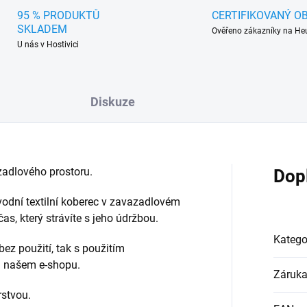
95 % PRODUKTŮ
CERTIFIKOVANÝ O
SKLADEM
Ověřeno zákazníky na He
U nás v Hostivici
Diskuze
adlového prostoru.
Dop
vodní textilní koberec v zavazadlovém
s, který strávíte s jeho údržbou.
Katego
bez použití, tak s použitím
na našem e-shopu.
Záruk
rstvou.