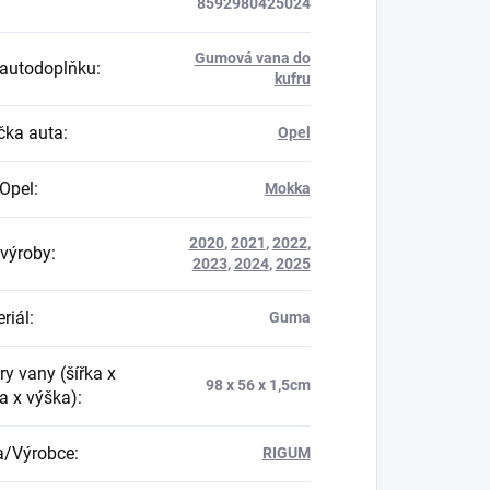
8592980425024
Gumová vana do
autodoplňku
:
kufru
ka auta
:
Opel
Opel
:
Mokka
2020
,
2021
,
2022
,
výroby
:
2023
,
2024
,
2025
riál
:
Guma
y vany (šířka x
98 x 56 x 1,5cm
a x výška)
:
a/Výrobce
:
RIGUM