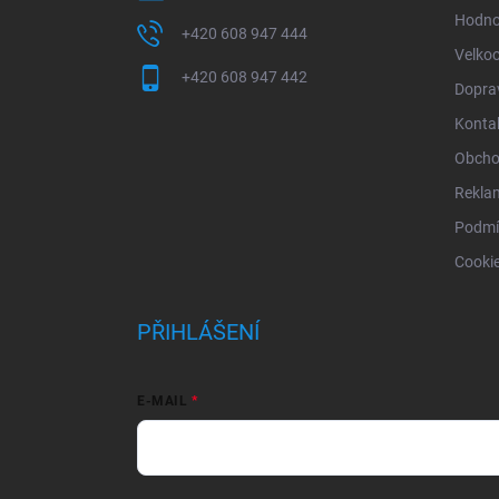
Hodno
+420 608 947 444
Velko
+420 608 947 442
Doprav
Konta
Obcho
Rekla
Podmí
Cooki
PŘIHLÁŠENÍ
E-MAIL