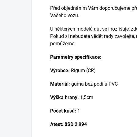
Před objednáním Vám doporučujeme přek
Vašeho vozu.
U některých modelů aut se i rozlišuje, z
Pokud si nebudete vědět rady zavolejte,
pomůžeme.
Parametry specifikace:
Výrobce:
Rigum (ČR)
Materiál:
guma bez podílu PVC
Výška hrany:
1,5cm
Počet kusů:
1
Atest:
8SD 2 994