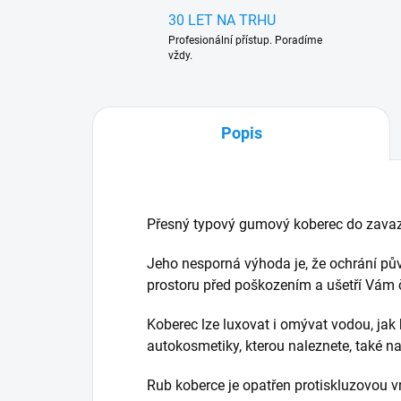
30 LET NA TRHU
Profesionální přístup. Poradíme
vždy.
Popis
Přesný typový gumový koberec do zavaz
Jeho nesporná výhoda je, že ochrání pů
prostoru před poškozením a ušetří Vám ča
Koberec lze luxovat i omývat vodou, jak 
autokosmetiky, kterou naleznete, také 
Rub koberce je opatřen protiskluzovou v