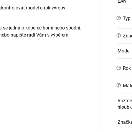
EAN
:
ontrolovat model a rok výroby
?
Typ 
da se jedná o koberec horní nebo spodní.
 nebo napište rádi Vám s výběrem
?
Znač
Model 
?
Rok 
?
Mate
Rozměr
hloubk
Značk