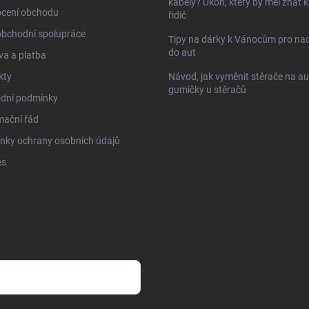
kabely? Úkon, který by měl znát 
cení obchodu
řidič
obchodní spolupráce
Tipy na dárky k Vánocům pro na
do aut
a a platba
kty
Návod, jak vyměnit stěrače na au
gumičky u stěračů
dní podmínky
mační řád
nky ochrany osobních údajů
es