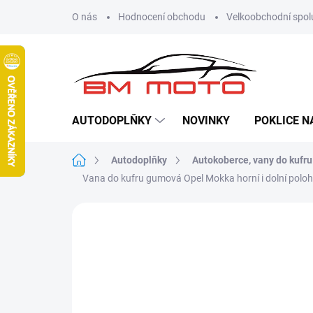
Přejít
O nás
Hodnocení obchodu
Velkoobchodní spol
na
obsah
AUTODOPLŇKY
NOVINKY
POKLICE N
Domů
Autodoplňky
Autokoberce, vany do kufru
Vana do kufru gumová Opel Mokka horní i dolní polo
Neohodnoceno
Podrobnosti hodn