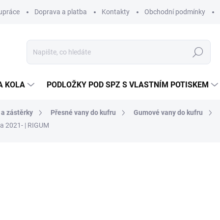
upráce
Doprava a platba
Kontakty
Obchodní podmínky
Hledat
A KOLA
PODLOŽKY POD SPZ S VLASTNÍM POTISKEM
 a zástěrky
Přesné vany do kufru
Gumové vany do kufru
ha 2021- | RIGUM
ocení
ZNAČKA:
RIGUM
664 Kč
/ ks
549 Kč bez DPH
Měrná
SKLADEM V EXTERNÍM S