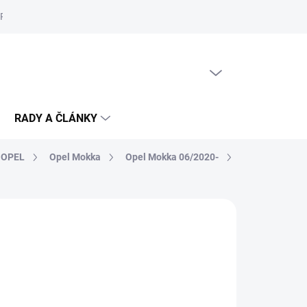
Reklamační řád
Podmínky ochrany osobních údajů
Cookies
PRÁZDNÝ KOŠÍK
NÁKUPNÍ
KOŠÍK
RADY A ČLÁNKY
OPEL
Opel Mokka
Opel Mokka 06/2020-
KLADU
(>5 KS)