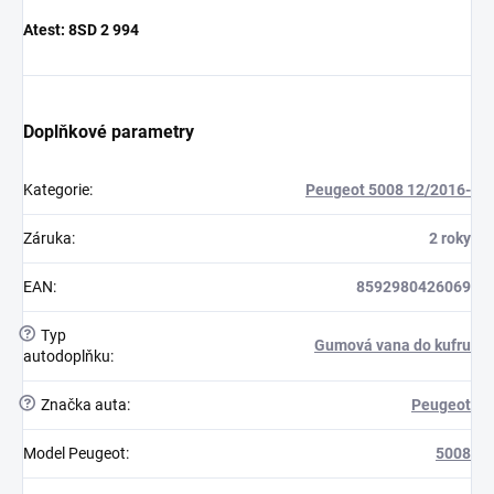
Atest:
8SD 2 994
Doplňkové parametry
Kategorie
:
Peugeot 5008 12/2016-
Záruka
:
2 roky
EAN
:
8592980426069
?
Typ
Gumová vana do kufru
autodoplňku
:
?
Značka auta
:
Peugeot
Model Peugeot
:
5008