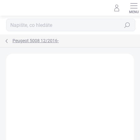
Přejít
na
obsah
Hledat
Peugeot 5008 12/2016-
Neohodnoceno
Podrobnosti hodnocení
ZNAČKA:
RIGUM