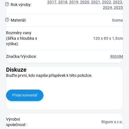
2017
,
2018
,
2019
,
2020
,
2021
,
2022
,
2023
,
?
Rok výroby
:
2024
,
2025
?
Materiál
:
Guma
Rozměry vany
(šířka x hloubka x
120 x 85 x 1,5cm
výška)
:
Značka/Výrobce
:
RIGUM
Diskuze
Buďte první, kdo napíše příspěvek k této položce.
Přidat komentář
Výrobní
Rigum s.r.o.
společnost
: