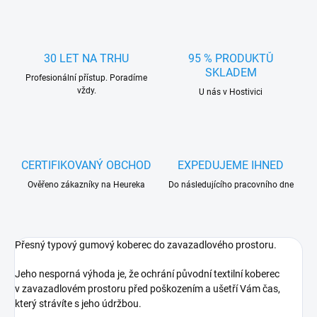
30 LET NA TRHU
95 % PRODUKTŮ
SKLADEM
Profesionální přístup. Poradíme
vždy.
U nás v Hostivici
CERTIFIKOVANÝ OBCHOD
EXPEDUJEME IHNED
Ověřeno zákazníky na Heureka
Do následujícího pracovního dne
Přesný typový gumový koberec do zavazadlového prostoru.
Jeho nesporná výhoda je, že ochrání původní textilní koberec
v zavazadlovém prostoru před poškozením a ušetří Vám čas,
který strávíte s jeho údržbou.