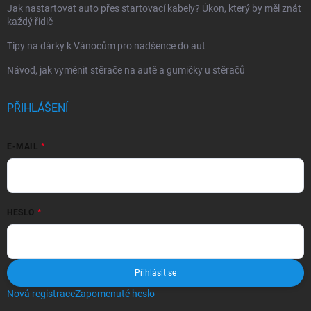
Jak nastartovat auto přes startovací kabely? Úkon, který by měl znát
každý řidič
Tipy na dárky k Vánocům pro nadšence do aut
Návod, jak vyměnit stěrače na autě a gumičky u stěračů
PŘIHLÁŠENÍ
E-MAIL
HESLO
Přihlásit se
Nová registrace
Zapomenuté heslo