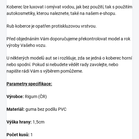
Koberec lze luxovat i omývat vodou, jak bez použití, tak s použitím
autokosmetiky, kterou naleznete, také na našem e-shopu.
Rub koberce je opatřen protiskluzovou vrstvou.
Před objednáním Vám doporučujeme překontrolovat model a rok
výroby Vašeho vozu.
U některých modelů aut se i rozlišuje, zda se jedná o koberec horní
nebo spodní. Pokud si nebudete vědět rady zavolejte, nebo
napište rádi Vám s výběrem pomůžeme.
Parametry specifikace:
Výrobce:
Rigum (ČR)
Materiál:
guma bez podílu PVC
Výška hrany:
1,5cm
Počet kusů:
1