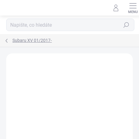
Přejít
na
obsah
Hledat
Subaru XV 01/2017-
Neohodnoceno
Podrobnosti hodnocení
ZNAČKA:
RIGUM