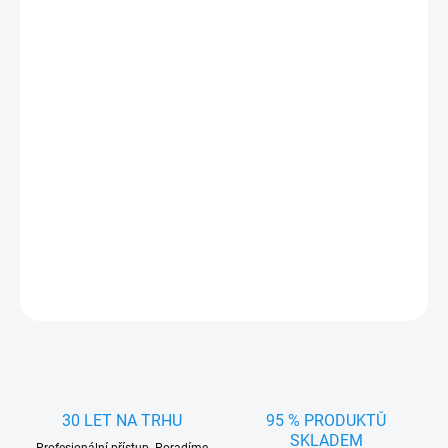
Přesně pasující gumová vana/koberec do kufru pro
Subaru XV
2018-
. Praktický doplněk vyrobený v Čechách firmou RIGUM z
kvalitního materiálu
chránící kufr
auta před
nečistotami a ostrými
předměty.
Rozměry vany (šířka x hloubka x výška):
137 x 83 x 1,5 cm
DETAILNÍ INFORMACE
ZEPTAT SE
HLÍDAT
30 LET NA TRHU
95 % PRODUKTŮ
SKLADEM