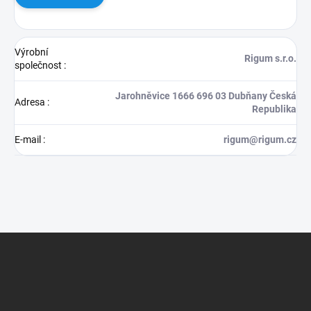
Výrobní
Rigum s.r.o.
společnost
:
Jarohněvice 1666 696 03 Dubňany Česká
Adresa
:
Republika
E-mail
:
rigum@rigum.cz
Z
á
p
a
t