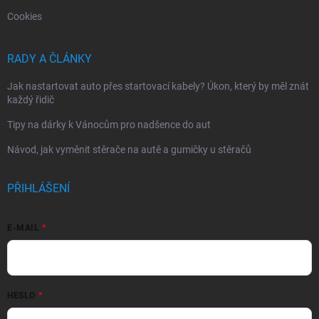
Cookies
RADY A ČLÁNKY
Jak nastartovat auto přes startovací kabely? Úkon, který by měl znát
každý řidič
Tipy na dárky k Vánocům pro nadšence do aut
Návod, jak vyměnit stěrače na autě a gumičky u stěračů
PŘIHLÁŠENÍ
E-MAIL
HESLO