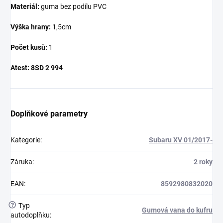
Materiál:
guma bez podílu PVC
Výška hrany:
1,5cm
Počet kusů:
1
Atest:
8SD 2 994
Doplňkové parametry
Kategorie
:
Subaru XV 01/2017-
Záruka
:
2 roky
EAN
:
8592980832020
?
Typ
Gumová vana do kufru
autodoplňku
: