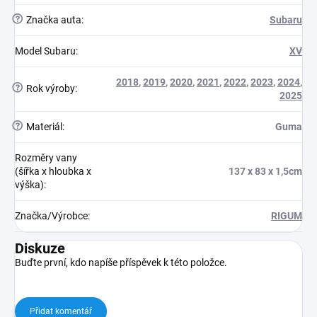
?
Značka auta
:
Subaru
Model Subaru
:
XV
2018
,
2019
,
2020
,
2021
,
2022
,
2023
,
2024
,
?
Rok výroby
:
2025
?
Materiál
:
Guma
Rozměry vany
(šířka x hloubka x
137 x 83 x 1,5cm
výška)
:
Značka/Výrobce
:
RIGUM
Diskuze
Buďte první, kdo napíše příspěvek k této položce.
Přidat komentář