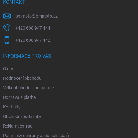
í
KONTAKT
bmmoto
@
bmmoto.cz
+420 608 947 444
+420 608 947 442
INFORMACE PRO VÁS
O nás
Hodnocení obchodu
Velkoobchodní spolupráce
Doprava a platba
Kontakty
Obchodní podmínky
Reklamační řád
Podmínky ochrany osobních údajů