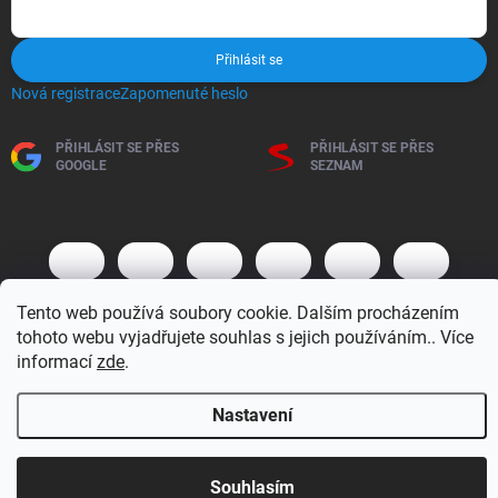
Přihlásit se
Nová registrace
Zapomenuté heslo
PŘIHLÁSIT SE PŘES
PŘIHLÁSIT SE PŘES
GOOGLE
SEZNAM
Tento web používá soubory cookie. Dalším procházením
tohoto webu vyjadřujete souhlas s jejich používáním.. Více
informací
zde
.
Copyright 2026
BM MOTO s.r.o.
. Všechna práva vyhrazena.
Upravit
nastavení cookies
Nastavení
Vytvořil Shoptet
Otevírací doba 7:30 - 16:00 hod
Souhlasím