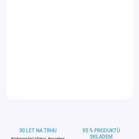
Přesně pasující gumová vana/koberec do kufru pro
Tesla X 5
místné 2015-
. Praktický doplněk vyrobený v Čechách firmou
RIGUM z kvalitního materiálu
chránící kufr
auta před
nečistotami
a ostrými předměty.
Rozměry vany (šířka x hloubka x výška):
124 x 111 x 1,5 cm
DETAILNÍ INFORMACE
ZEPTAT SE
HLÍDAT
30 LET NA TRHU
95 % PRODUKTŮ
SKLADEM