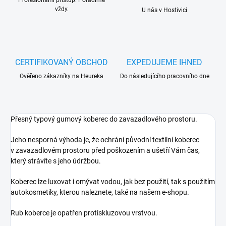
Profesionální přístup. Poradíme
vždy.
U nás v Hostivici
CERTIFIKOVANÝ OBCHOD
EXPEDUJEME IHNED
Ověřeno zákazníky na Heureka
Do následujícího pracovního dne
Přesný typový gumový koberec do zavazadlového prostoru.
Jeho nesporná výhoda je, že ochrání původní textilní koberec
v zavazadlovém prostoru před poškozením a ušetří Vám čas,
který strávíte s jeho údržbou.
Koberec lze luxovat i omývat vodou, jak bez použití, tak s použitím
autokosmetiky, kterou naleznete, také na našem e-shopu.
Rub koberce je opatřen protiskluzovou vrstvou.