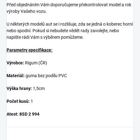
Před objednáním Vám doporučujeme překontrolovat model a rok
výroby Vašeho vozu.
U některých modelů aut se i rozlišuje, zda se jedná o koberec horní
nebo spodní. Pokud si nebudete vědět rady zavolejte, nebo
napište rádi Vám s výběrem pomůžeme.
Parametry specifikace:
Výrobce:
Rigum (ČR)
Materiál:
guma bez podílu PVC
Výška hrany:
1,5cm
Počet kusů:
1
Atest:
8SD 2 994