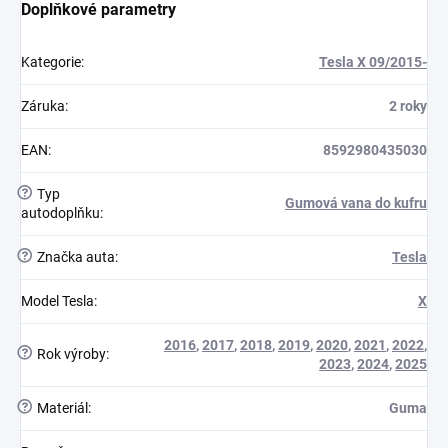
Doplňkové parametry
Kategorie
:
Tesla X 09/2015-
Záruka
:
2 roky
EAN
:
8592980435030
?
Typ
Gumová vana do kufru
autodoplňku
:
?
Značka auta
:
Tesla
Model Tesla
:
X
2016
,
2017
,
2018
,
2019
,
2020
,
2021
,
2022
,
?
Rok výroby
:
2023
,
2024
,
2025
?
Materiál
:
Guma