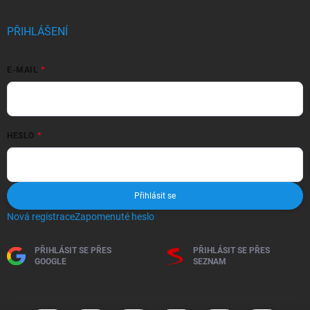
PŘIHLÁŠENÍ
E-MAIL
HESLO
Přihlásit se
Nová registrace
Zapomenuté heslo
PŘIHLÁSIT SE PŘES
PŘIHLÁSIT SE PŘES
GOOGLE
SEZNAM