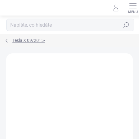
Přejít
na
obsah
Hledat
Tesla X 09/2015-
Neohodnoceno
Podrobnosti hodnocení
ZNAČKA:
RIGUM