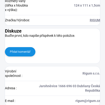
Rozměry vany
(šířka x hloubka
124 x 111 x 1,5cm
x výška)
:
Značka/Výrobce
:
RIGUM
Diskuze
Buďte první, kdo napíše příspěvek k této položce.
Přidat komentář
Výrobní
Rigum s.r.o.
společnost
:
Jarohněvice 1666 696 03 Dubňany Česká
Adresa
:
Republika
E-mail
:
rigum@rigum.cz