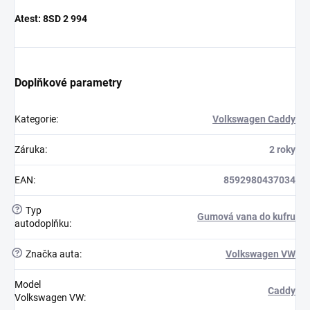
Atest:
8SD 2 994
Doplňkové parametry
Kategorie
:
Volkswagen Caddy
Záruka
:
2 roky
EAN
:
8592980437034
?
Typ
Gumová vana do kufru
autodoplňku
:
?
Značka auta
:
Volkswagen VW
Model
Caddy
Volkswagen VW
: