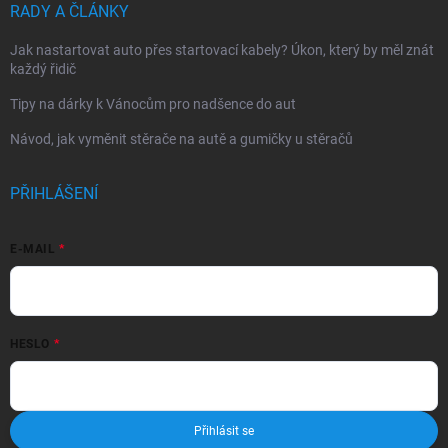
RADY A ČLÁNKY
Jak nastartovat auto přes startovací kabely? Úkon, který by měl znát
každý řidič
Tipy na dárky k Vánocům pro nadšence do aut
Návod, jak vyměnit stěrače na autě a gumičky u stěračů
PŘIHLÁŠENÍ
E-MAIL
HESLO
Přihlásit se