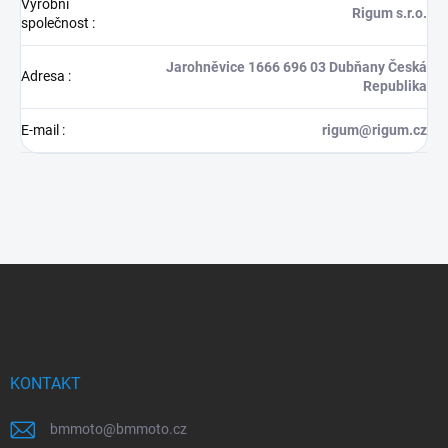
Výrobní
Rigum s.r.o.
společnost
:
Jarohněvice 1666 696 03 Dubňany Česká
Adresa
:
Republika
E-mail
:
rigum@rigum.cz
Z
á
p
a
t
í
KONTAKT
bmmoto
@
bmmoto.cz