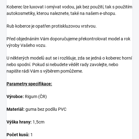
Koberec lze luxovat i omývat vodou, jak bez použití, tak s použitím
autokosmetiky, kterou naleznete, také na našem e-shopu.
Rub koberce je opatřen protiskluzovou vrstvou.
Před objednáním Vám doporučujeme překontrolovat model a rok
výroby Vašeho vozu.
U některých modelů aut se i rozlišuje, zda se jedná o koberec horní
nebo spodní. Pokud si nebudete vědět rady zavolejte, nebo
napište rádi Vám s výběrem pomůžeme.
Parametry specifikace:
Výrobce:
Rigum (ČR)
Materiál:
guma bez podílu PVC
Výška hrany:
1,5cm
Počet kusů:
1