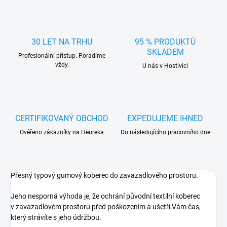
30 LET NA TRHU
95 % PRODUKTŮ
SKLADEM
Profesionální přístup. Poradíme
vždy.
U nás v Hostivici
CERTIFIKOVANÝ OBCHOD
EXPEDUJEME IHNED
Ověřeno zákazníky na Heureka
Do následujícího pracovního dne
Přesný typový gumový koberec do zavazadlového prostoru.
Jeho nesporná výhoda je, že ochrání původní textilní koberec
v zavazadlovém prostoru před poškozením a ušetří Vám čas,
který strávíte s jeho údržbou.