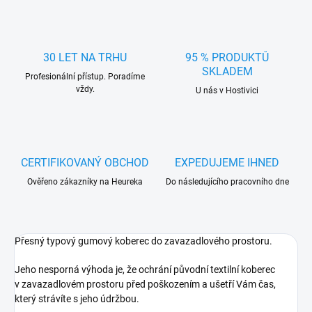
30 LET NA TRHU
95 % PRODUKTŮ
SKLADEM
Profesionální přístup. Poradíme
vždy.
U nás v Hostivici
CERTIFIKOVANÝ OBCHOD
EXPEDUJEME IHNED
Ověřeno zákazníky na Heureka
Do následujícího pracovního dne
Přesný typový gumový koberec do zavazadlového prostoru.
Jeho nesporná výhoda je, že ochrání původní textilní koberec
v zavazadlovém prostoru před poškozením a ušetří Vám čas,
který strávíte s jeho údržbou.