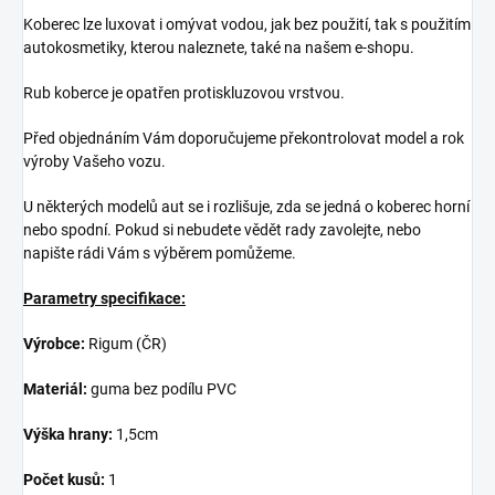
Koberec lze luxovat i omývat vodou, jak bez použití, tak s použitím
autokosmetiky, kterou naleznete, také na našem e-shopu.
Rub koberce je opatřen protiskluzovou vrstvou.
Před objednáním Vám doporučujeme překontrolovat model a rok
výroby Vašeho vozu.
U některých modelů aut se i rozlišuje, zda se jedná o koberec horní
nebo spodní. Pokud si nebudete vědět rady zavolejte, nebo
napište rádi Vám s výběrem pomůžeme.
Parametry specifikace:
Výrobce:
Rigum (ČR)
Materiál:
guma bez podílu PVC
Výška hrany:
1,5cm
Počet kusů:
1