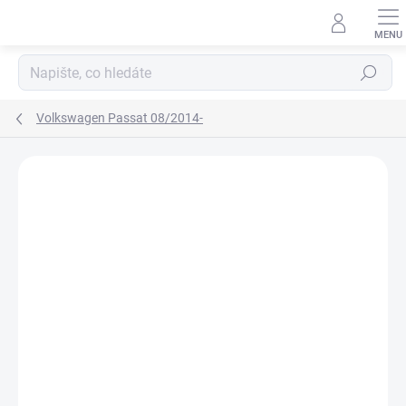
Přejít
na
obsah
Hledat
Volkswagen Passat 08/2014-
Neohodnoceno
Podrobnosti hodnocení
ZNAČKA:
RIGUM