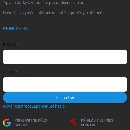
Tipy na dárky k Vánocům pro nadšence do aut
Návod, jak vyměnit stěrače na autě a gumičky u stěračů
PŘIHLÁŠENÍ
E-MAIL
HESLO
Přihlásit se
Nová registrace
Zapomenuté heslo
PŘIHLÁSIT SE PŘES
PŘIHLÁSIT SE PŘES
GOOGLE
SEZNAM