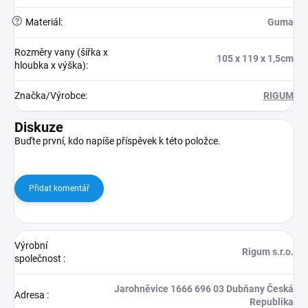
?
Materiál
:
Guma
Rozměry vany (šířka x
105 x 119 x 1,5cm
hloubka x výška)
:
Značka/Výrobce
:
RIGUM
Diskuze
Buďte první, kdo napíše příspěvek k této položce.
Přidat komentář
Výrobní
Rigum s.r.o.
společnost
:
Jarohněvice 1666 696 03 Dubňany Česká
Adresa
:
Republika