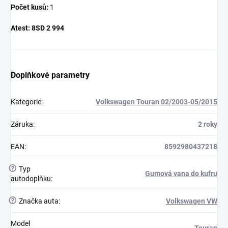
Počet kusů:
1
Atest:
8SD 2 994
Doplňkové parametry
Kategorie
:
Volkswagen Touran 02/2003-05/2015
Záruka
:
2 roky
EAN
:
8592980437218
?
Typ
Gumová vana do kufru
autodoplňku
:
?
Značka auta
:
Volkswagen VW
Model