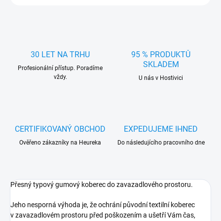
30 LET NA TRHU
95 % PRODUKTŮ
SKLADEM
Profesionální přístup. Poradíme
vždy.
U nás v Hostivici
CERTIFIKOVANÝ OBCHOD
EXPEDUJEME IHNED
Ověřeno zákazníky na Heureka
Do následujícího pracovního dne
Přesný typový gumový koberec do zavazadlového prostoru.
Jeho nesporná výhoda je, že ochrání původní textilní koberec
v zavazadlovém prostoru před poškozením a ušetří Vám čas,