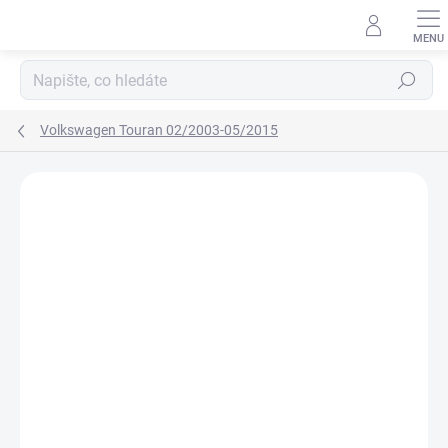
Přejít
na
obsah
Hledat
Volkswagen Touran 02/2003-05/2015
Neohodnoceno
Podrobnosti hodnocení
ZNAČKA:
RIGUM