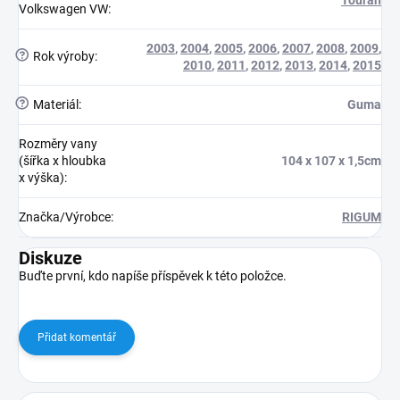
Touran
Volkswagen VW
:
2003
,
2004
,
2005
,
2006
,
2007
,
2008
,
2009
,
?
Rok výroby
:
2010
,
2011
,
2012
,
2013
,
2014
,
2015
?
Materiál
:
Guma
Rozměry vany
(šířka x hloubka
104 x 107 x 1,5cm
x výška)
:
Značka/Výrobce
:
RIGUM
Diskuze
Buďte první, kdo napíše příspěvek k této položce.
Přidat komentář