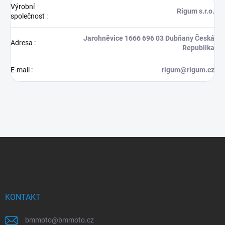
Výrobní
Rigum s.r.o.
společnost
:
Jarohněvice 1666 696 03 Dubňany Česká
Adresa
:
Republika
E-mail
:
rigum@rigum.cz
Z
á
p
a
t
í
KONTAKT
bmmoto
@
bmmoto.cz