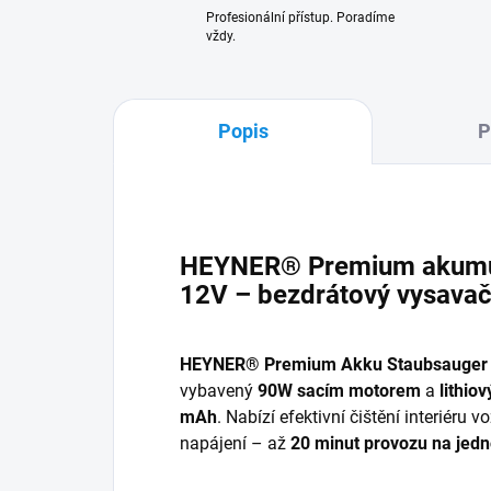
Profesionální přístup. Poradíme
vždy.
Popis
P
HEYNER® Premium akumul
12V – bezdrátový vysavač
HEYNER® Premium Akku Staubsauger
vybavený
90W sacím motorem
a
lithio
mAh
. Nabízí efektivní čištění interiéru v
napájení – až
20 minut provozu na jedn