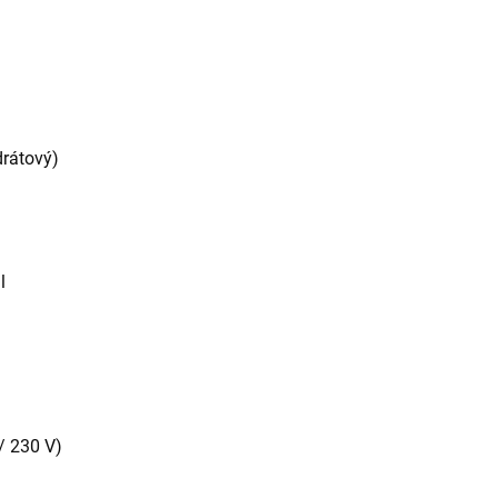
rátový)
l
/ 230 V)