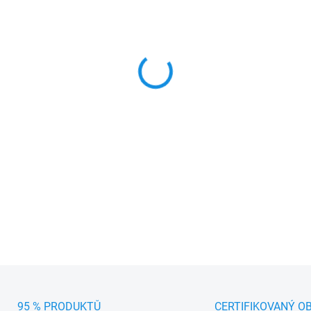
MŮŽEME DORUČIT DO:
11.8.2
−
+
Kompaktní 12V akumulátor
filtrem, LED osvětlením a až
příslušenství a nabíječek.
DETAILNÍ INFORMACE
95 % PRODUKTŮ
CERTIFIKOVANÝ O