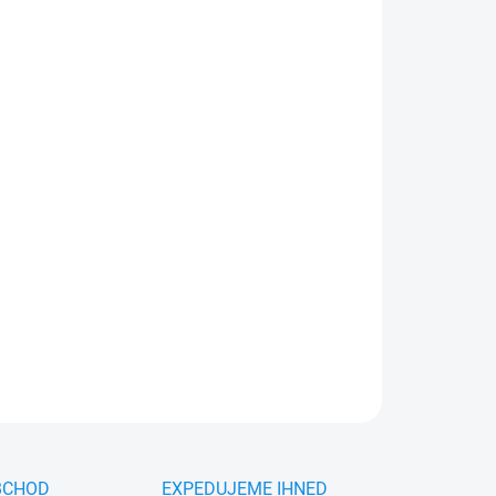
026
MOŽNOSTI DORUČENÍ
Přidat do košíku
ový vysavač HEYNER® s 90W výkonem, HEPA
 20min provozu. Suché i mokré sání, včetně
ZEPTAT SE
HLÍDAT
BCHOD
EXPEDUJEME IHNED