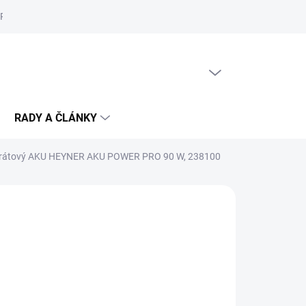
Reklamační řád
Podmínky ochrany osobních údajů
Cookies
PRÁZDNÝ KOŠÍK
NÁKUPNÍ
KOŠÍK
RADY A ČLÁNKY
drátový AKU HEYNER AKU POWER PRO 90 W, 238100
4 Kč
/ ks