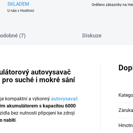
SKLADEM
Ověřeno zákazníky na He
U nás v Hostivici
odobné (7)
Diskuze
Dop
átorový autovysavač
 pro suché i mokré sání
Katego
je kompaktní a výkonný
autovysavač
vým akumulátorem s kapacitou 6000
Záruk
ozidla bez nutnosti připojení ke zdroji
o nabití
.
Hmotn