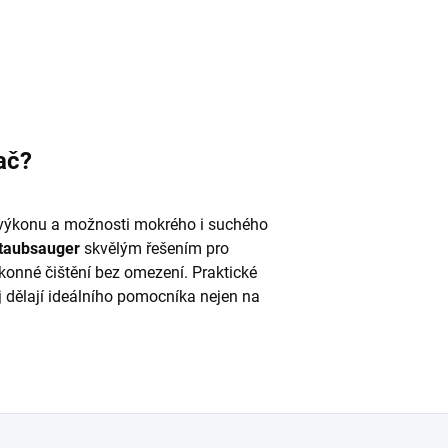
ač?
výkonu a možnosti mokrého i suchého
taubsauger
skvělým řešením pro
výkonné čištění bez omezení. Praktické
ěj dělají ideálního pomocníka nejen na