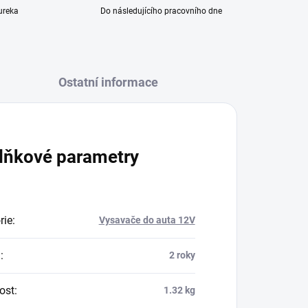
ureka
Do následujícího pracovního dne
Ostatní informace
lňkové parametry
rie
:
Vysavače do auta 12V
a
:
2 roky
ost
:
1.32 kg