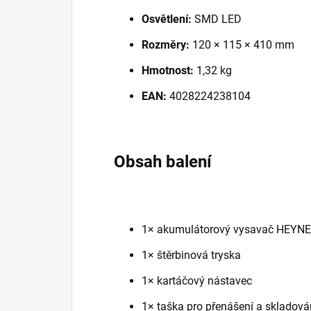
Osvětlení:
SMD LED
Rozměry:
120 × 115 × 410 mm
Hmotnost:
1,32 kg
EAN:
4028224238104
Obsah balení
1× akumulátorový vysavač HEYN
1× štěrbinová tryska
1× kartáčový nástavec
1× taška pro přenášení a skladová