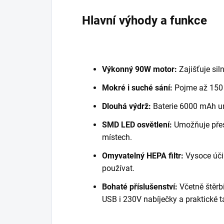
Hlavní výhody a funkce
Výkonný 90W motor:
Zajišťuje sil
Mokré i suché sání:
Pojme až 150 
Dlouhá výdrž:
Baterie 6000 mAh u
SMD LED osvětlení:
Umožňuje přesn
místech.
Omyvatelný HEPA filtr:
Vysoce účin
používat.
Bohaté příslušenství:
Včetně štěrb
USB i 230V nabíječky a praktické t