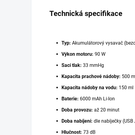
Technická specifikace
Typ:
Akumulátorový vysavač (bezd
Výkon motoru:
90 W
Sací tlak:
33 mmHg
Kapacita prachové nádoby:
500 m
Kapacita nádoby na vodu:
150 ml
Baterie:
6000 mAh Li-Ion
Doba provozu:
až 20 minut
Doba nabíjení:
dle nabíječky (USB 
Hlučnost:
73 dB