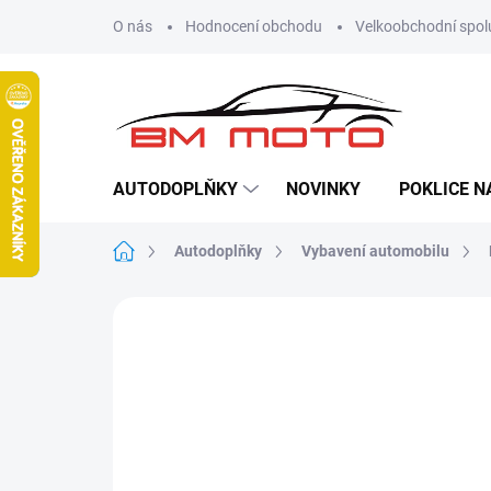
Přejít
O nás
Hodnocení obchodu
Velkoobchodní spol
na
obsah
AUTODOPLŇKY
NOVINKY
POKLICE N
Domů
Autodoplňky
Vybavení automobilu
Neohodnoceno
Podrobnosti hodn