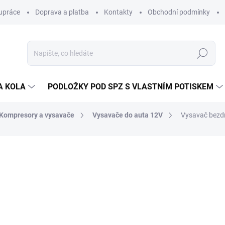
upráce
Doprava a platba
Kontakty
Obchodní podmínky
Hledat
A KOLA
PODLOŽKY POD SPZ S VLASTNÍM POTISKEM
Kompresory a vysavače
Vysavače do auta 12V
Vysavač bez
ocení
ZNAČKA:
ALCA/HEYNER (GERMANY)
1 391 Kč
1 29
1 069 Kč bez DPH
Měrná
SKLADEM
(>5 KS)
cena: