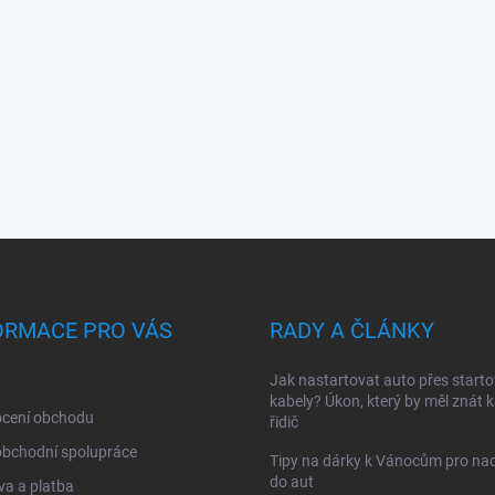
ORMACE PRO VÁS
RADY A ČLÁNKY
Jak nastartovat auto přes starto
kabely? Úkon, který by měl znát 
cení obchodu
řidič
obchodní spolupráce
Tipy na dárky k Vánocům pro na
do aut
a a platba