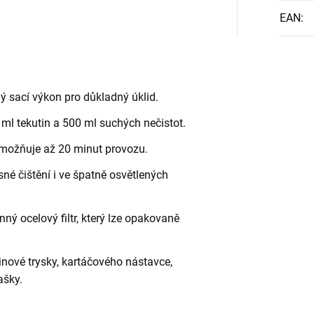
EAN
:
ný sací výkon pro důkladný úklid.
ml tekutin a 500 ml suchých nečistot.
možňuje až 20 minut provozu.
é čištění i ve špatně osvětlených
ný ocelový filtr, který lze opakovaně
inové trysky, kartáčového nástavce,
ašky.