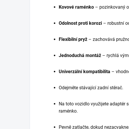
Kovové raménko
– pozinkovaný oc
Odolnost proti korozi
– robustní o
Flexibilní pryž
– zachovává pružno
Jednoduchá montáž
– rychlá vým
Univerzální kompatibilita
– vhodné
Odejměte stávající zadní stěrač.
Na toto vozidlo využijete adaptér
raménko.
Pevně zatlačte, dokud nezacvakne