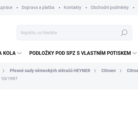
upráce
Doprava a platba
Kontakty
Obchodní podmínky
Hledat
A KOLA
PODLOŽKY POD SPZ S VLASTNÍM POTISKEM
Přesné sady německých stěračů HEYNER
Citroen
Citro
- 10/1997
ocení
ZNAČKA:
ALCA/HEYNER (GERMANY)
203 Kč
193 K
160 Kč bez DPH
Měrná
SKLADEM
(>5 KS)