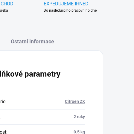
BCHOD
EXPEDUJEME IHNED
ureka
Do následujícího pracovního dne
Ostatní informace
lňkové parametry
rie
:
Citroen ZX
a
:
2 roky
ost
:
0.5 kg