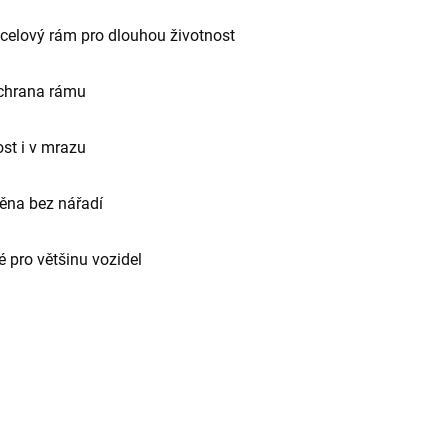
elový rám pro dlouhou životnost
chrana rámu
st i v mrazu
ěna bez nářadí
 pro většinu vozidel