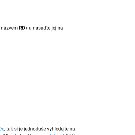
 s názvem
RD+
a nasaďte jej na
.
če
, tak si je jednoduše vyhledejte na