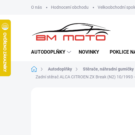
Přejít
O nás
Hodnocení obchodu
Velkoobchodní spol
na
obsah
AUTODOPLŇKY
NOVINKY
POKLICE N
Domů
Autodoplňky
Stěrače, náhradní gumičky
Zadní stěrač ALCA CITROEN ZX Break (N2) 10/1993 
Neohodnoceno
Podrobnosti hodn