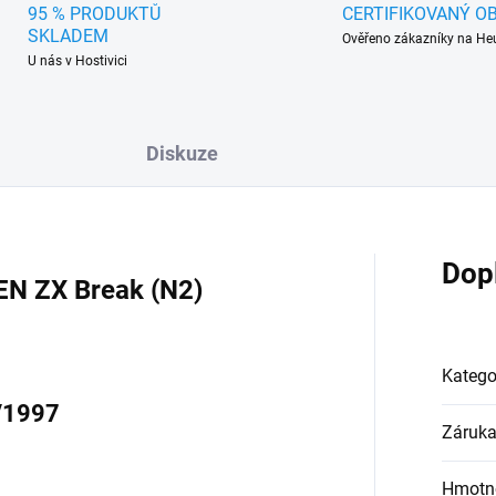
95 % PRODUKTŮ
CERTIFIKOVANÝ O
SKLADEM
Ověřeno zákazníky na He
U nás v Hostivici
Diskuze
Dop
EN ZX Break (N2)
Katego
0/1997
Záruk
Hmotn