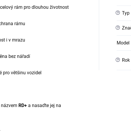
elový rám pro dlouhou životnost
?
Typ 
chrana rámu
?
Znač
st i v mrazu
Model 
ěna bez nářadí
?
Rok 
 pro většinu vozidel
 s názvem
RD+
a nasaďte jej na
.