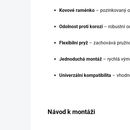
Kovové raménko
– pozinkovaný oc
Odolnost proti korozi
– robustní o
Flexibilní pryž
– zachovává pružno
Jednoduchá montáž
– rychlá vým
Univerzální kompatibilita
– vhodné
Návod k montáži