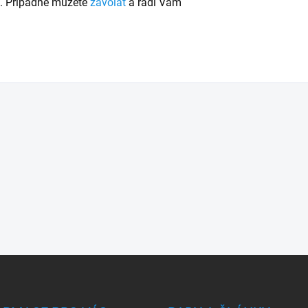
u. Případně můžete
zavolat
a rádi Vám