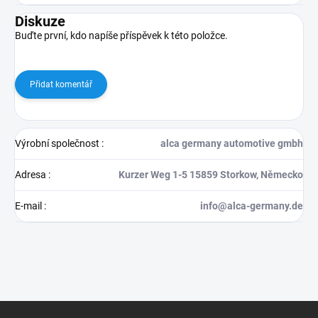
Diskuze
Buďte první, kdo napíše příspěvek k této položce.
Přidat komentář
Výrobní společnost
:
alca germany automotive gmbh
Adresa
:
Kurzer Weg 1-5 15859 Storkow, Německo
E-mail
:
info@alca-germany.de
Z