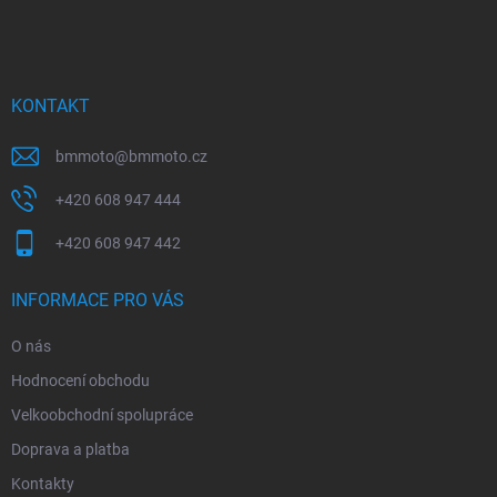
á
p
a
t
í
KONTAKT
bmmoto
@
bmmoto.cz
+420 608 947 444
+420 608 947 442
INFORMACE PRO VÁS
O nás
Hodnocení obchodu
Velkoobchodní spolupráce
Doprava a platba
Kontakty