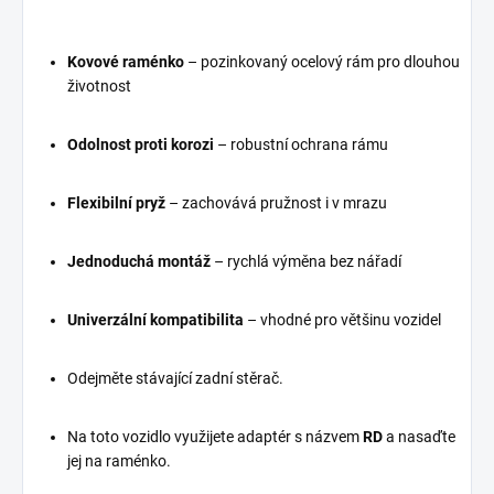
Kovové raménko
– pozinkovaný ocelový rám pro dlouhou
životnost
Odolnost proti korozi
– robustní ochrana rámu
Flexibilní pryž
– zachovává pružnost i v mrazu
Jednoduchá montáž
– rychlá výměna bez nářadí
Univerzální kompatibilita
– vhodné pro většinu vozidel
Odejměte stávající zadní stěrač.
Na toto vozidlo využijete adaptér s názvem
RD
a nasaďte
jej na raménko.