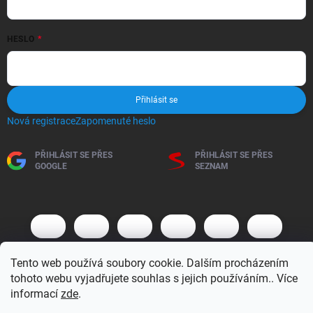
HESLO
Přihlásit se
Nová registrace
Zapomenuté heslo
PŘIHLÁSIT SE PŘES
PŘIHLÁSIT SE PŘES
GOOGLE
SEZNAM
Tento web používá soubory cookie. Dalším procházením
tohoto webu vyjadřujete souhlas s jejich používáním.. Více
informací
zde
.
Copyright 2026
BM MOTO s.r.o.
. Všechna práva vyhrazena.
Upravit