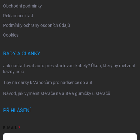
Obchodní podmínky
Reklamační řád
Podmínky ochrany osobních údajů
Cookies
RADY A ČLÁNKY
Jak nastartovat auto přes startovací kabely? Úkon, který by měl znát
každý řidič
Tipy na dárky k Vánocům pro nadšence do aut
Návod, jak vyměnit stěrače na autě a gumičky u stěračů
PŘIHLÁŠENÍ
E-MAIL