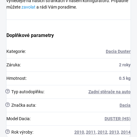
vyhledejte na naších stránkách v našem konfigurátoru. Případně
můžete
zavolat
a rádi Vám poradíme.
Doplňkové parametry
Kategorie
:
Dacia Duster
Záruka
:
2 roky
Hmotnost
:
0.5 kg
?
Typ autodoplňku
:
Zadní stěrače na auto
?
Značka auta
:
Dacia
Model Dacia
:
DUSTER (HS)
?
Rok výroby
:
2010
,
2011
,
2012
,
2013
,
2014