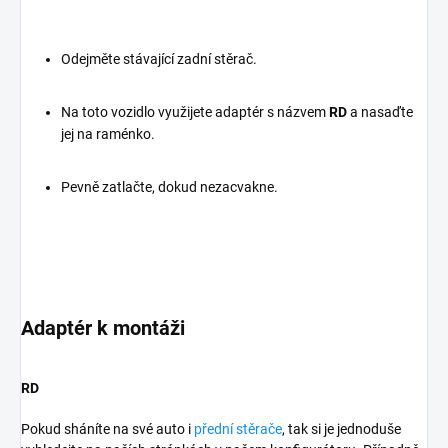
Odejměte stávající zadní stěrač.
Na toto vozidlo využijete adaptér s názvem
RD
a nasaďte
jej na raménko.
Pevně zatlačte, dokud nezacvakne.
Adaptér k montáži
RD
Pokud sháníte na své auto i
přední stěrače
, tak si je jednoduše