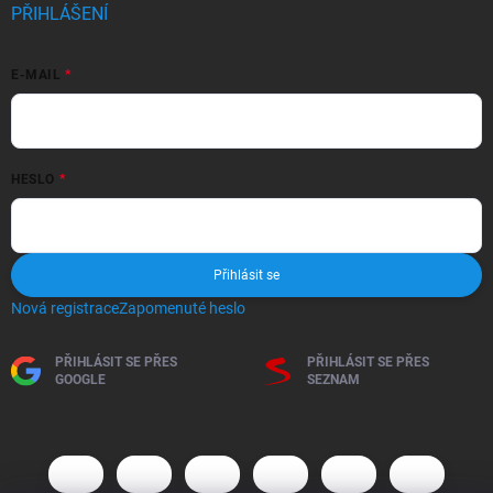
PŘIHLÁŠENÍ
E-MAIL
HESLO
Přihlásit se
Nová registrace
Zapomenuté heslo
PŘIHLÁSIT SE PŘES
PŘIHLÁSIT SE PŘES
GOOGLE
SEZNAM