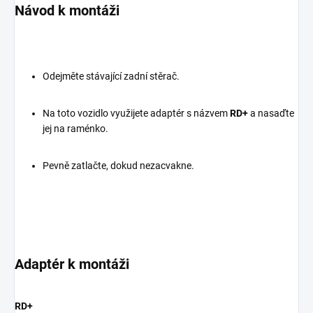
Návod k montáži
Odejměte stávající zadní stěrač.
Na toto vozidlo využijete adaptér s názvem
RD+
a nasaďte
jej na raménko.
Pevně zatlačte, dokud nezacvakne.
Adaptér k montáži
RD+