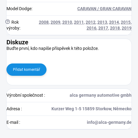
Model Dodge
:
CARAVAN / GRAN CARAVAN
?
Rok
2008
,
2009
,
2010
,
2011
,
2012
,
2013
,
2014
,
2015
,
výroby
:
2016
,
2017
,
2018
,
2019
Diskuze
Buďte první, kdo napíše příspěvek k této položce.
Přidat komentář
Výrobní společnost
:
alca germany automotive gmbh
Adresa
:
Kurzer Weg 1-5 15859 Storkow, Německo
E-mail
:
info@alca-germany.de