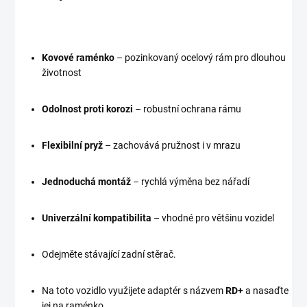
Kovové raménko
– pozinkovaný ocelový rám pro dlouhou
životnost
Odolnost proti korozi
– robustní ochrana rámu
Flexibilní pryž
– zachovává pružnost i v mrazu
Jednoduchá montáž
– rychlá výměna bez nářadí
Univerzální kompatibilita
– vhodné pro většinu vozidel
Odejměte stávající zadní stěrač.
Na toto vozidlo využijete adaptér s názvem
RD+
a nasaďte
jej na raménko.