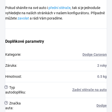
Pokud sháníte na své auto i
přední stěrače
, tak si je jednoduše
vyhledejte na naších stránkách v našem konfigurátoru. Případně
můžete
zavolat
a rádi Vám poradíme.
Doplňkové parametry
Kategorie
:
Dodge Caravan
Záruka
:
2 roky
Hmotnost
:
0.5 kg
?
Typ
Zadní stěrače na auto
autodoplňku
:
?
Značka
Dodge
auta
: