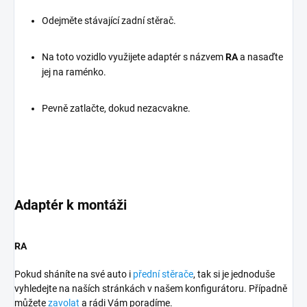
Odejměte stávající zadní stěrač.
Na toto vozidlo využijete adaptér s názvem
RA
a nasaďte
jej na raménko.
Pevně zatlačte, dokud nezacvakne.
Adaptér k montáži
RA
Pokud sháníte na své auto i
přední stěrače
, tak si je jednoduše
vyhledejte na naších stránkách v našem konfigurátoru. Případně
můžete
zavolat
a rádi Vám poradíme.