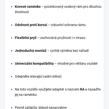
Kovové raménko
– pozinkovaný ocelový rám pro dlouhou
životnost
Odolnost proti korozi
– robustní ochrana rámu
Flexibilní pryž
– zachovává pružnost i v mrazu
Jednoduchá montáž
– rychlá výměna bez nářadí
Univerzální kompatibilita
– vhodné pro většinu vozidel
Odejměte stávající zadní stěrač.
Na toto vozidlo využijete adaptér s názvem
RA
a nasaďte
jej na raménko.
Pevně zatlačte, dokud nezacvakne.