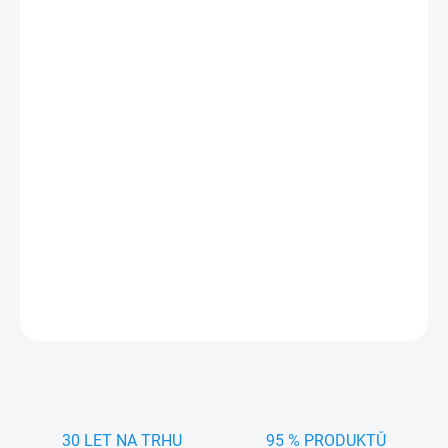
cena:
MŮŽEME
DORUČIT DO:
11.8.2026
MOŽNOSTI
DORUČENÍ
−
+
Přidat do košíku
Užijte si čisté zadní okno s
Zadní stěrač ALCA HONDA CR-V V (RT,
RW) 2016 -
. Dlouhodobá odolnost a tichý chod zaručeny.
DETAILNÍ INFORMACE
ZEPTAT SE
HLÍDAT
30 LET NA TRHU
95 % PRODUKTŮ