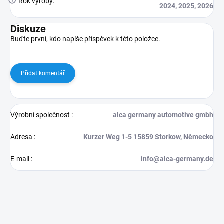
?
Rok výroby
:
2024
,
2025
,
2026
Diskuze
Buďte první, kdo napíše příspěvek k této položce.
Přidat komentář
Výrobní společnost
:
alca germany automotive gmbh
Adresa
:
Kurzer Weg 1-5 15859 Storkow, Německo
E-mail
:
info@alca-germany.de