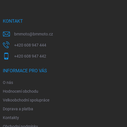
p
a
t
í
KONTAKT
bmmoto
@
bmmoto.cz
+420 608 947 444
+420 608 947 442
INFORMACE PRO VÁS
O nás
Hodnocení obchodu
Velkoobchodní spolupráce
Doprava a platba
Kontakty
Obchodní podmínky