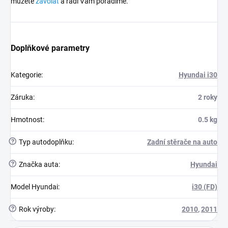
můžete
zavolat
a rádi Vám poradíme.
Doplňkové parametry
Kategorie
:
Hyundai i30
Záruka
:
2 roky
Hmotnost
:
0.5 kg
?
Typ autodoplňku
:
Zadní stěrače na auto
?
Značka auta
:
Hyundai
Model Hyundai
:
i30 (FD)
?
Rok výroby
:
2010
,
2011