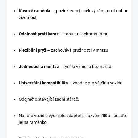
Kovové raménko
– pozinkovaný ocelový rám pro dlouhou
životnost
Odolnost proti korozi
– robustní ochrana rámu
Flexibilní pryž
– zachovává pružnost i v mrazu
Jednoduchá montáž
– rychlá výměna bez nářadí
Univerzální kompatibilita
– vhodné pro většinu vozidel
Odejměte stávající zadní stěrač.
Na toto vozidlo využijete adaptér s názvem
RB
a nasaďte
jej na raménko.