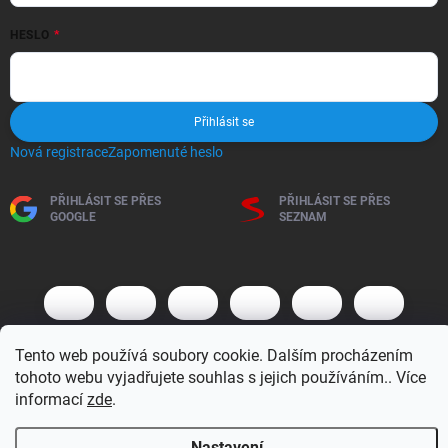
HESLO
Přihlásit se
Nová registrace
Zapomenuté heslo
PŘIHLÁSIT SE PŘES
PŘIHLÁSIT SE PŘES
GOOGLE
SEZNAM
Tento web používá soubory cookie. Dalším procházením
tohoto webu vyjadřujete souhlas s jejich používáním.. Více
informací
zde
.
Copyright 2026
BM MOTO s.r.o.
. Všechna práva vyhrazena.
Upravit
nastavení cookies
Nastavení