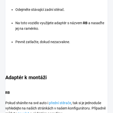
Odejměte stávající zadní stěrač.
Na toto vozidlo využijete adaptér s názvem
RB
a nasaďte
jej na raménko.
Pevně zatlačte, dokud nezacvakne.
Adaptér k montáži
RB
Pokud sháníte na své auto i
přední stěrače
, tak si je jednoduše
vyhledejte na naších stránkách v našem konfigurátoru. Případně