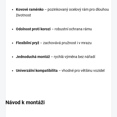
Kovové raménko
– pozinkovaný ocelový rám pro dlouhou
životnost
Odolnost proti korozi
– robustní ochrana rámu
Flexibilní pryž
– zachovává pružnost i v mrazu
Jednoduchá montáž
– rychlá výměna bez nářadí
Univerzální kompatibilita
– vhodné pro většinu vozidel
Návod k montáži