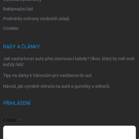
Reklamační řád
Podmínky ochrany osobních údajů
Cookies
RADY A ČLÁNKY
Jak nastartovat auto přes startovací kabely? Úkon, který by měl znát
každý řidič
Tipy na dárky k Vánocům pro nadšence do aut
Návod, jak vyměnit stěrače na autě a gumičky u stěračů
PŘIHLÁŠENÍ
E-MAIL