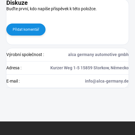
Diskuze
Buďte první, kdo napíše příspěvek k této položce.
Přidat komentář
Výrobní společnost
:
alca germany automotive gmbh
Adresa
:
Kurzer Weg 1-5 15859 Storkow, Německo
E-mail
:
info@alca-germany.de
Z
á