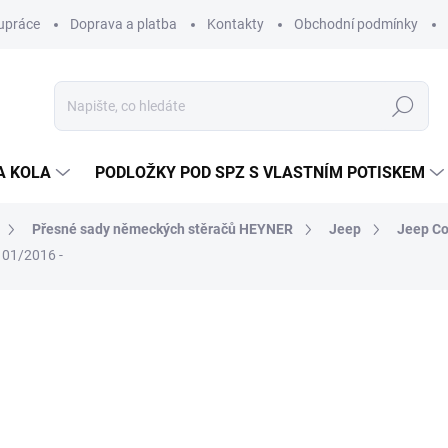
upráce
Doprava a platba
Kontakty
Obchodní podmínky
Hledat
A KOLA
PODLOŽKY POD SPZ S VLASTNÍM POTISKEM
Přesné sady německých stěračů HEYNER
Jeep
Jeep C
 01/2016 -
ocení
ZNAČKA:
ALCA/HEYNER (GERMANY)
175 Kč
166 K
137 Kč bez DPH
Měrná
SKLADEM
(>5 KS)