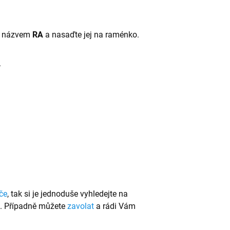
 s názvem
RA
a nasaďte jej na raménko.
.
če
, tak si je jednoduše vyhledejte na
u. Případně můžete
zavolat
a rádi Vám