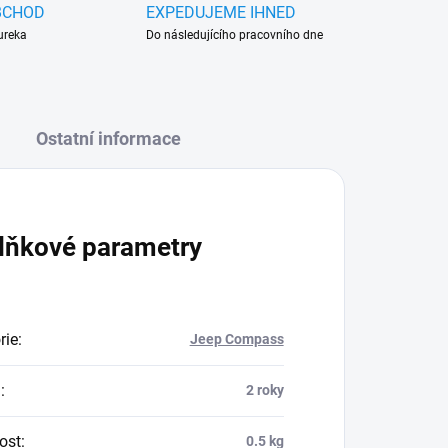
BCHOD
EXPEDUJEME IHNED
ureka
Do následujícího pracovního dne
Ostatní informace
lňkové parametry
rie
:
Jeep Compass
a
:
2 roky
ost
:
0.5 kg