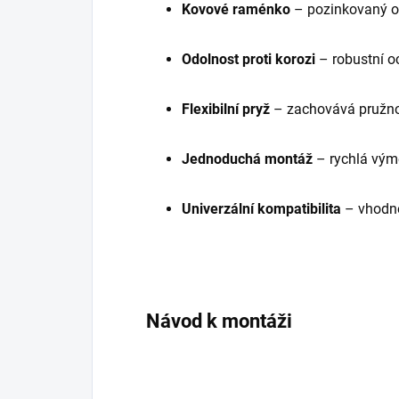
Kovové raménko
– pozinkovaný oc
Odolnost proti korozi
– robustní o
Flexibilní pryž
– zachovává pružno
Jednoduchá montáž
– rychlá vým
Univerzální kompatibilita
– vhodné
Návod k montáži