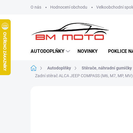
Přejít
O nás
Hodnocení obchodu
Velkoobchodní spol
na
obsah
AUTODOPLŇKY
NOVINKY
POKLICE N
Domů
Autodoplňky
Stěrače, náhradní gumičky
Zadní stěrač ALCA JEEP COMPASS (M6, M7, MP, MV)
Neohodnoceno
Podrobnosti hodn