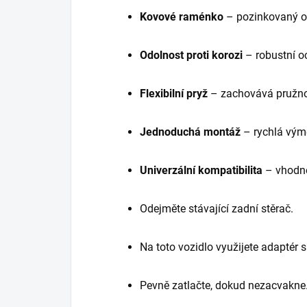
Kovové raménko
– pozinkovaný oc
Odolnost proti korozi
– robustní o
Flexibilní pryž
– zachovává pružno
Jednoduchá montáž
– rychlá vým
Univerzální kompatibilita
– vhodné
Odejměte stávající zadní stěrač.
Na toto vozidlo využijete adaptér
Pevně zatlačte, dokud nezacvakne