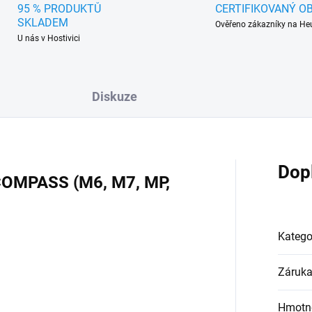
95 % PRODUKTŮ
CERTIFIKOVANÝ O
SKLADEM
Ověřeno zákazníky na He
U nás v Hostivici
Diskuze
Dop
COMPASS (M6, M7, MP,
Katego
Záruk
Hmotn