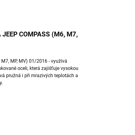
LCA JEEP COMPASS (M6, M7,
M7, MP, MV) 01/2016 - využívá
ované oceli, která zajišťuje vysokou
ává pružná i při mrazivých teplotách a
y.