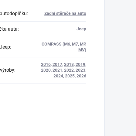
autodoplňku
:
Zadní stěrače na auto
ka auta
:
Jeep
COMPASS (M6, M7, MP,
Jeep
:
MV)
2016
,
2017
,
2018
,
2019
,
výroby
:
2020
,
2021
,
2022
,
2023
,
2024
,
2025
,
2026