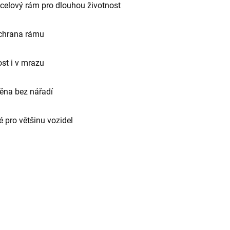
elový rám pro dlouhou životnost
chrana rámu
st i v mrazu
ěna bez nářadí
 pro většinu vozidel