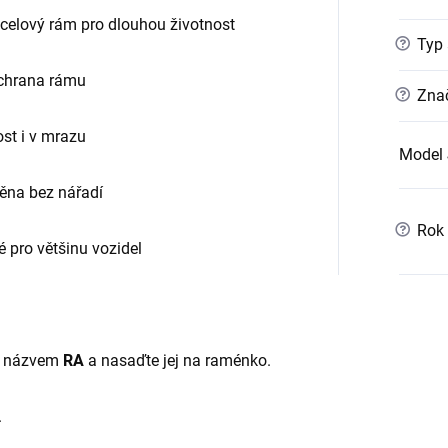
elový rám pro dlouhou životnost
?
Typ 
chrana rámu
?
Znač
st i v mrazu
Model 
ěna bez nářadí
?
Rok 
 pro většinu vozidel
 s názvem
RA
a nasaďte jej na raménko.
.