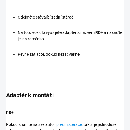
Odejměte stávající zadní stěrač.
Na toto vozidlo využijete adaptér s názvem
RD+
a nasaďte
jej na raménko.
Pevně zatlačte, dokud nezacvakne.
Adaptér k montáži
RD+
Pokud sháníte na své auto i
přední stěrače
, tak si je jednoduše