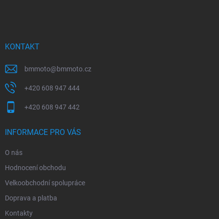
á
p
a
t
í
KONTAKT
bmmoto
@
bmmoto.cz
+420 608 947 444
+420 608 947 442
INFORMACE PRO VÁS
O nás
Hodnocení obchodu
Velkoobchodní spolupráce
Doprava a platba
Kontakty