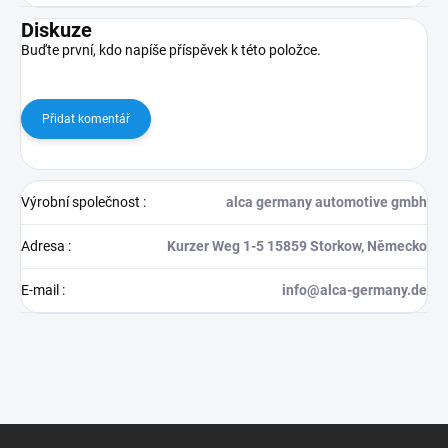
Diskuze
Buďte první, kdo napíše příspěvek k této položce.
Přidat komentář
Výrobní společnost
:
alca germany automotive gmbh
Adresa
:
Kurzer Weg 1-5 15859 Storkow, Německo
E-mail
:
info@alca-germany.de
Z