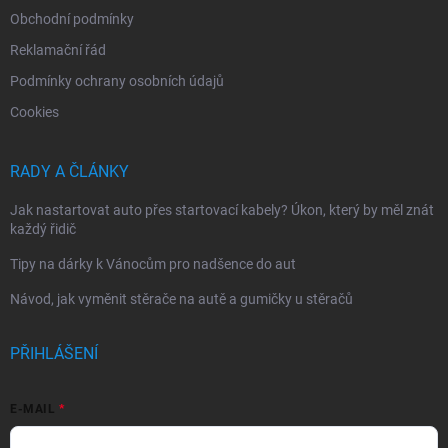
Obchodní podmínky
Reklamační řád
Podmínky ochrany osobních údajů
Cookies
RADY A ČLÁNKY
Jak nastartovat auto přes startovací kabely? Úkon, který by měl znát
každý řidič
Tipy na dárky k Vánocům pro nadšence do aut
Návod, jak vyměnit stěrače na autě a gumičky u stěračů
PŘIHLÁŠENÍ
E-MAIL