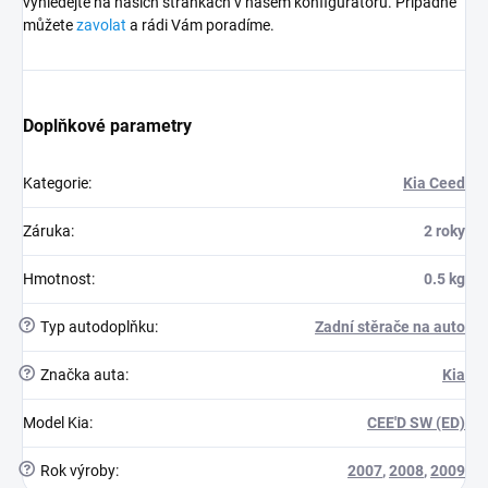
vyhledejte na naších stránkách v našem konfigurátoru. Případně
můžete
zavolat
a rádi Vám poradíme.
Doplňkové parametry
Kategorie
:
Kia Ceed
Záruka
:
2 roky
Hmotnost
:
0.5 kg
?
Typ autodoplňku
:
Zadní stěrače na auto
?
Značka auta
:
Kia
Model Kia
:
CEE'D SW (ED)
?
Rok výroby
:
2007
,
2008
,
2009