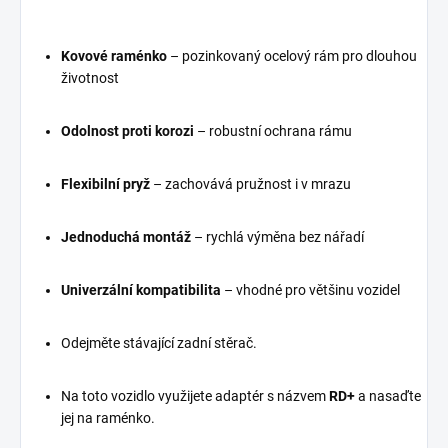
Kovové raménko
– pozinkovaný ocelový rám pro dlouhou
životnost
Odolnost proti korozi
– robustní ochrana rámu
Flexibilní pryž
– zachovává pružnost i v mrazu
Jednoduchá montáž
– rychlá výměna bez nářadí
Univerzální kompatibilita
– vhodné pro většinu vozidel
Odejměte stávající zadní stěrač.
Na toto vozidlo využijete adaptér s názvem
RD+
a nasaďte
jej na raménko.