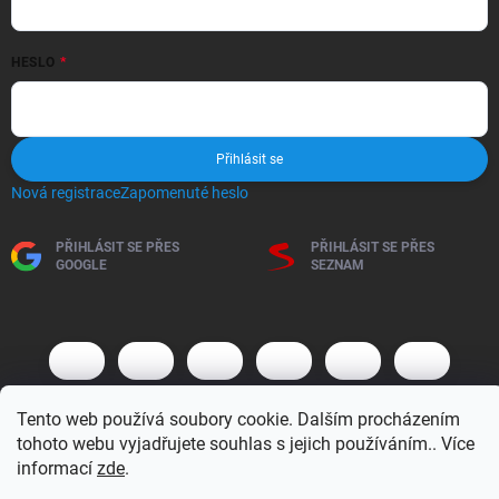
HESLO
Přihlásit se
Nová registrace
Zapomenuté heslo
PŘIHLÁSIT SE PŘES
PŘIHLÁSIT SE PŘES
GOOGLE
SEZNAM
Tento web používá soubory cookie. Dalším procházením
tohoto webu vyjadřujete souhlas s jejich používáním.. Více
informací
zde
.
Copyright 2026
BM MOTO s.r.o.
. Všechna práva vyhrazena.
Upravit