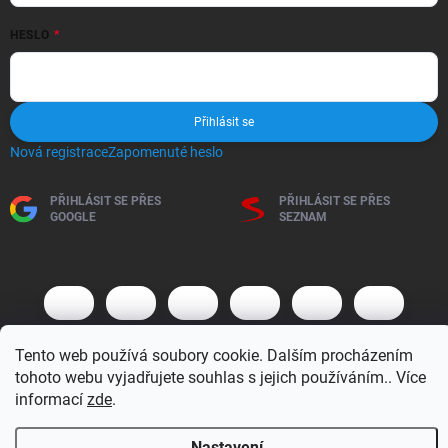
HESLO
Přihlásit se
Nová registrace
Zapomenuté heslo
PŘIHLÁSIT SE PŘES
PŘIHLÁSIT SE PŘES
GOOGLE
SEZNAM
Tento web používá soubory cookie. Dalším procházením
tohoto webu vyjadřujete souhlas s jejich používáním.. Více
informací
zde
.
Copyright 2026
BM MOTO s.r.o.
. Všechna práva vyhrazena.
Upravit
nastavení cookies
Nastavení