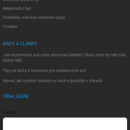
Reklamační řád
Podmínky ochrany osobních údajů
Cookies
RADY A ČLÁNKY
Jak nastartovat auto přes startovací kabely? Úkon, který by měl znát
každý řidič
Tipy na dárky k Vánocům pro nadšence do aut
Návod, jak vyměnit stěrače na autě a gumičky u stěračů
PŘIHLÁŠENÍ
E-MAIL