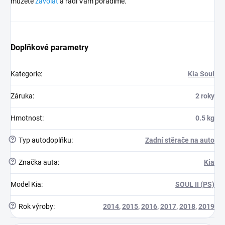
můžete
zavolat
a rádi Vám poradíme.
Doplňkové parametry
Kategorie
:
Kia Soul
Záruka
:
2 roky
Hmotnost
:
0.5 kg
?
Typ autodoplňku
:
Zadní stěrače na auto
?
Značka auta
:
Kia
Model Kia
:
SOUL II (PS)
?
Rok výroby
:
2014
,
2015
,
2016
,
2017
,
2018
,
2019