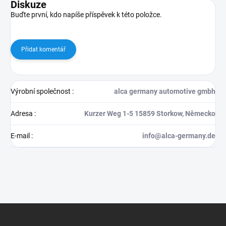
Diskuze
Buďte první, kdo napíše příspěvek k této položce.
Přidat komentář
Výrobní společnost
:
alca germany automotive gmbh
Adresa
:
Kurzer Weg 1-5 15859 Storkow, Německo
E-mail
:
info@alca-germany.de
Z
á