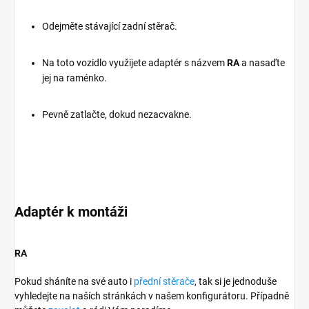
Odejměte stávající zadní stěrač.
Na toto vozidlo využijete adaptér s názvem
RA
a nasaďte
jej na raménko.
Pevně zatlačte, dokud nezacvakne.
Adaptér k montáži
RA
Pokud sháníte na své auto i
přední stěrače
, tak si je jednoduše
vyhledejte na naších stránkách v našem konfigurátoru. Případně