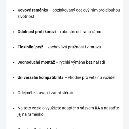
Kovové raménko
– pozinkovaný ocelový rám pro dlouhou
životnost
Odolnost proti korozi
– robustní ochrana rámu
Flexibilní pryž
– zachovává pružnost i v mrazu
Jednoduchá montáž
– rychlá výměna bez nářadí
Univerzální kompatibilita
– vhodné pro většinu vozidel
Odejměte stávající zadní stěrač.
Na toto vozidlo využijete adaptér s názvem
RA
a nasaďte
jej na raménko.