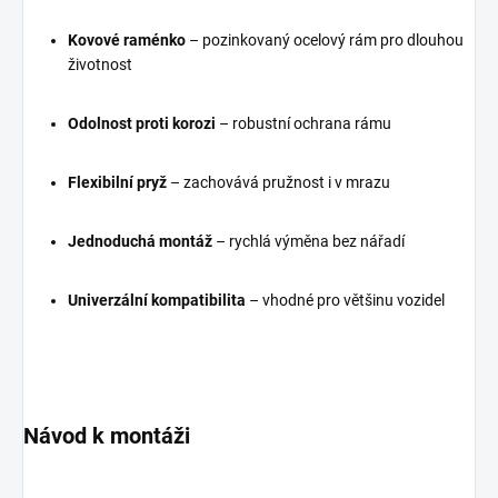
Kovové raménko
– pozinkovaný ocelový rám pro dlouhou
životnost
Odolnost proti korozi
– robustní ochrana rámu
Flexibilní pryž
– zachovává pružnost i v mrazu
Jednoduchá montáž
– rychlá výměna bez nářadí
Univerzální kompatibilita
– vhodné pro většinu vozidel
Návod k montáži