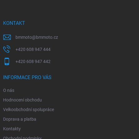
p
a
t
í
KONTAKT
bmmoto
@
bmmoto.cz
+420 608 947 444
+420 608 947 442
INFORMACE PRO VÁS
O nás
Hodnocení obchodu
Velkoobchodní spolupráce
Doprava a platba
Kontakty
Obchodní podmínky