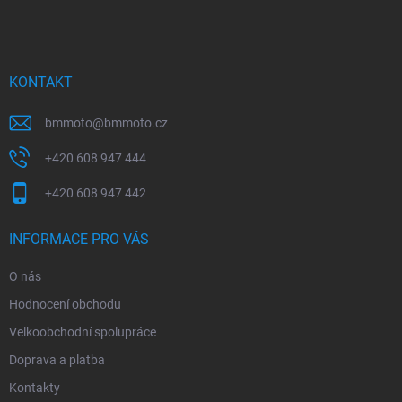
á
p
a
t
í
KONTAKT
bmmoto
@
bmmoto.cz
+420 608 947 444
+420 608 947 442
INFORMACE PRO VÁS
O nás
Hodnocení obchodu
Velkoobchodní spolupráce
Doprava a platba
Kontakty