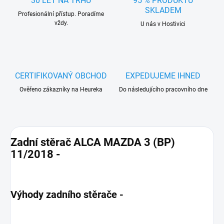
30 LET NA TRHU
95 % PRODUKTŮ
SKLADEM
Profesionální přístup. Poradíme
vždy.
U nás v Hostivici
CERTIFIKOVANÝ OBCHOD
EXPEDUJEME IHNED
Ověřeno zákazníky na Heureka
Do následujícího pracovního dne
Zadní stěrač ALCA MAZDA 3 (BP)
11/2018 -
Výhody zadního stěrače -