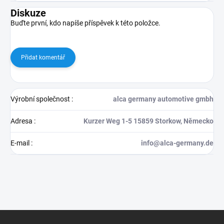
Diskuze
Buďte první, kdo napíše příspěvek k této položce.
Přidat komentář
Výrobní společnost
:
alca germany automotive gmbh
Adresa
:
Kurzer Weg 1-5 15859 Storkow, Německo
E-mail
:
info@alca-germany.de
Z