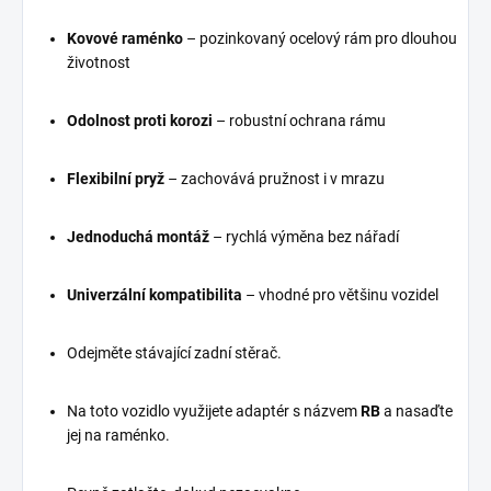
Kovové raménko
– pozinkovaný ocelový rám pro dlouhou
životnost
Odolnost proti korozi
– robustní ochrana rámu
Flexibilní pryž
– zachovává pružnost i v mrazu
Jednoduchá montáž
– rychlá výměna bez nářadí
Univerzální kompatibilita
– vhodné pro většinu vozidel
Odejměte stávající zadní stěrač.
Na toto vozidlo využijete adaptér s názvem
RB
a nasaďte
jej na raménko.