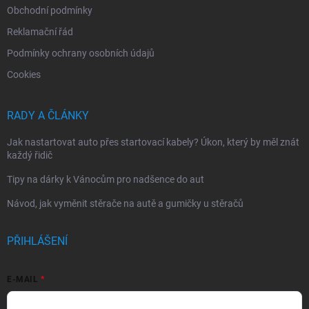
Obchodní podmínky
Reklamační řád
Podmínky ochrany osobních údajů
Cookies
RADY A ČLÁNKY
Jak nastartovat auto přes startovací kabely? Úkon, který by měl znát
každý řidič
Tipy na dárky k Vánocům pro nadšence do aut
Návod, jak vyměnit stěrače na autě a gumičky u stěračů
PŘIHLÁŠENÍ
E-MAIL