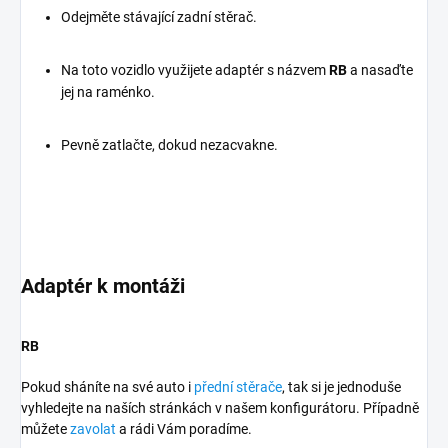
Odejměte stávající zadní stěrač.
Na toto vozidlo využijete adaptér s názvem
RB
a nasaďte
jej na raménko.
Pevně zatlačte, dokud nezacvakne.
Adaptér k montáži
RB
Pokud sháníte na své auto i
přední stěrače
, tak si je jednoduše
vyhledejte na naších stránkách v našem konfigurátoru. Případně
můžete
zavolat
a rádi Vám poradíme.