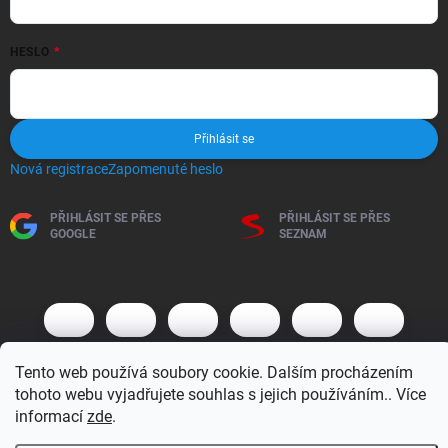
HESLO
Přihlásit se
Nová registrace
Zapomenuté heslo
PŘIHLÁSIT SE PŘES
PŘIHLÁSIT SE PŘES
GOOGLE
SEZNAM
Tento web používá soubory cookie. Dalším procházením
tohoto webu vyjadřujete souhlas s jejich používáním.. Více
informací
zde
.
Copyright 2026
BM MOTO s.r.o.
. Všechna práva vyhrazena.
Upravit