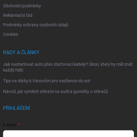
Obchodní podmínky
Reklamační řád
Podmínky ochrany osobních údajů
Cookies
RADY A ČLÁNKY
Jak nastartovat auto přes startovací kabely? Úkon, který by měl znát
každý řidič
Tipy na dárky k Vánocům pro nadšence do aut
Návod, jak vyměnit stěrače na autě a gumičky u stěračů
PŘIHLÁŠENÍ
E-MAIL