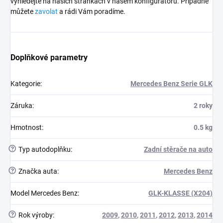
vyhledejte na naších stránkách v našem konfigurátoru. Případně
můžete
zavolat
a rádi Vám poradíme.
Doplňkové parametry
Kategorie
:
Mercedes Benz Serie GLK
Záruka
:
2 roky
Hmotnost
:
0.5 kg
?
Typ autodoplňku
:
Zadní stěrače na auto
?
Značka auta
:
Mercedes Benz
Model Mercedes Benz
:
GLK-KLASSE (X204)
?
Rok výroby
:
2009
,
2010
,
2011
,
2012
,
2013
,
2014