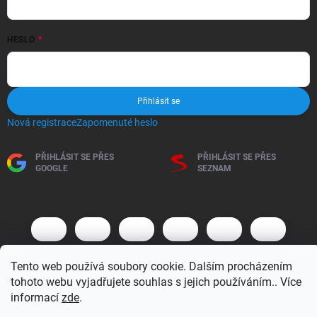
HESLO
Přihlásit se
Nová registrace
Zapomenuté heslo
PŘIHLÁSIT SE PŘES
PŘIHLÁSIT SE PŘES
GOOGLE
SEZNAM
Tento web používá soubory cookie. Dalším procházením
tohoto webu vyjadřujete souhlas s jejich používáním.. Více
informací
zde
.
Copyright 2026
BM MOTO s.r.o.
. Všechna práva vyhrazena.
Upravit