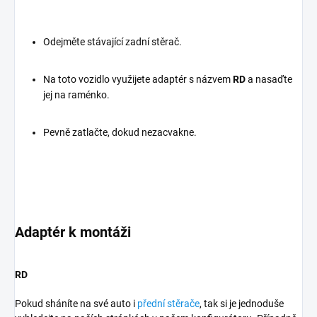
Odejměte stávající zadní stěrač.
Na toto vozidlo využijete adaptér s názvem
RD
a nasaďte
jej na raménko.
Pevně zatlačte, dokud nezacvakne.
Adaptér k montáži
RD
Pokud sháníte na své auto i
přední stěrače
, tak si je jednoduše