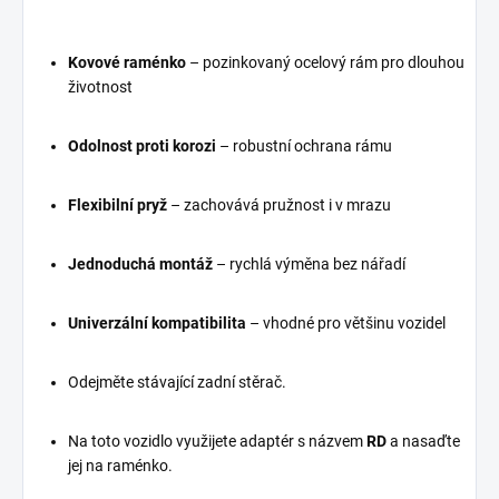
Kovové raménko
– pozinkovaný ocelový rám pro dlouhou
životnost
Odolnost proti korozi
– robustní ochrana rámu
Flexibilní pryž
– zachovává pružnost i v mrazu
Jednoduchá montáž
– rychlá výměna bez nářadí
Univerzální kompatibilita
– vhodné pro většinu vozidel
Odejměte stávající zadní stěrač.
Na toto vozidlo využijete adaptér s názvem
RD
a nasaďte
jej na raménko.