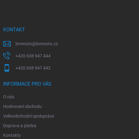
á
p
a
t
í
KONTAKT
bmmoto
@
bmmoto.cz
+420 608 947 444
+420 608 947 442
INFORMACE PRO VÁS
O nás
Hodnocení obchodu
Velkoobchodní spolupráce
Doprava a platba
Kontakty