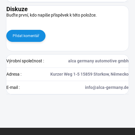
Diskuze
Buďte první, kdo napíše příspěvek k této položce.
Přidat komentář
Výrobní společnost
:
alca germany automotive gmbh
Adresa
:
Kurzer Weg 1-5 15859 Storkow, Německo
E-mail
:
info@alca-germany.de
Z