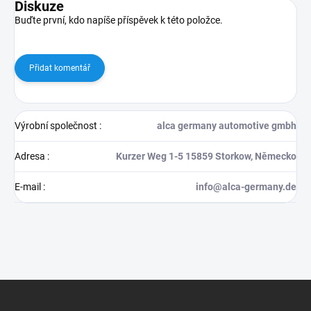
Diskuze
Buďte první, kdo napíše příspěvek k této položce.
Přidat komentář
Výrobní společnost
:
alca germany automotive gmbh
Adresa
:
Kurzer Weg 1-5 15859 Storkow, Německo
E-mail
:
info@alca-germany.de
Z
á