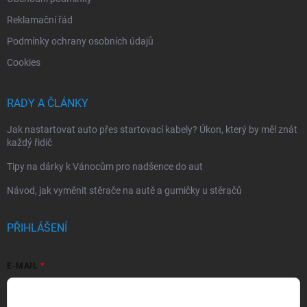
Reklamační řád
Podmínky ochrany osobních údajů
Cookies
RADY A ČLÁNKY
Jak nastartovat auto přes startovací kabely? Úkon, který by měl znát
každý řidič
Tipy na dárky k Vánocům pro nadšence do aut
Návod, jak vyměnit stěrače na autě a gumičky u stěračů
PŘIHLÁŠENÍ
E-MAIL