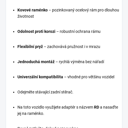
Kovové raménko
– pozinkovaný ocelový rám pro dlouhou
životnost
Odolnost proti korozi
– robustní ochrana rámu
Flexibilní pryž
– zachovává pružnost i v mrazu
Jednoduchá montáž
– rychlá výměna bez nářadí
Univerzální kompatibilita
– vhodné pro většinu vozidel
Odejměte stávající zadní stěrač.
Na toto vozidlo využijete adaptér s názvem
RD
a nasaďte
jej na raménko.