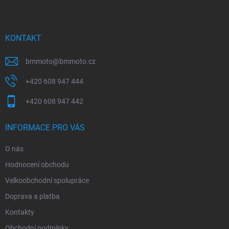
p
a
t
í
KONTAKT
bmmoto
@
bmmoto.cz
+420 608 947 444
+420 608 947 442
INFORMACE PRO VÁS
O nás
Hodnocení obchodu
Velkoobchodní spolupráce
Doprava a platba
Kontakty
Obchodní podmínky