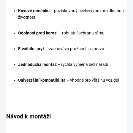
Kovové raménko
– pozinkovaný ocelový rám pro dlouhou
životnost
Odolnost proti korozi
– robustní ochrana rámu
Flexibilní pryž
– zachovává pružnost i v mrazu
Jednoduchá montáž
– rychlá výměna bez nářadí
Univerzální kompatibilita
– vhodné pro většinu vozidel
Návod k montáži