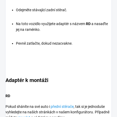
Odejměte stávající zadní stěrač.
Na toto vozidlo využijete adaptér s názvem
RD
a nasaďte
jej na raménko.
Pevně zatlačte, dokud nezacvakne.
Adaptér k montáži
RD
Pokud sháníte na své auto i
přední stěrače
, tak si je jednoduše
vyhledejte na naších stránkách v našem konfigurátoru. Případně