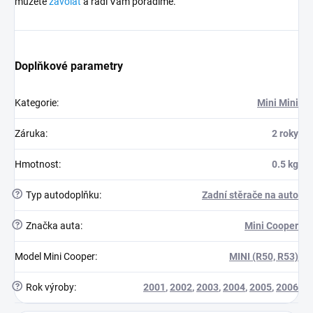
můžete
zavolat
a rádi Vám poradíme.
Doplňkové parametry
Kategorie
:
Mini Mini
Záruka
:
2 roky
Hmotnost
:
0.5 kg
?
Typ autodoplňku
:
Zadní stěrače na auto
?
Značka auta
:
Mini Cooper
Model Mini Cooper
:
MINI (R50, R53)
?
Rok výroby
:
2001
,
2002
,
2003
,
2004
,
2005
,
2006