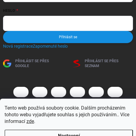
HESLO
Přihlásit se
Nová registrace
Zapomenuté heslo
PŘIHLÁSIT SE PŘES
PŘIHLÁSIT SE PŘES
GOOGLE
SEZNAM
Tento web používá soubory cookie. Dalším procházením
tohoto webu vyjadřujete souhlas s jejich používáním.. Více
informací
zde
.
Copyright 2026
BM MOTO s.r.o.
. Všechna práva vyhrazena.
Upravit
nastavení cookies
Nastavení