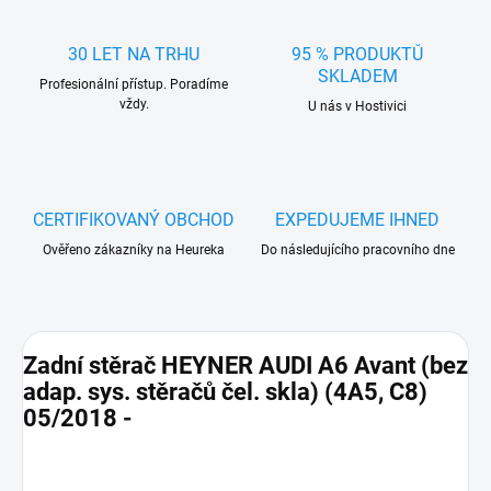
30 LET NA TRHU
95 % PRODUKTŮ
SKLADEM
Profesionální přístup. Poradíme
vždy.
U nás v Hostivici
CERTIFIKOVANÝ OBCHOD
EXPEDUJEME IHNED
Ověřeno zákazníky na Heureka
Do následujícího pracovního dne
Zadní stěrač HEYNER AUDI A6 Avant (bez
adap. sys. stěračů čel. skla) (4A5, C8)
05/2018 -