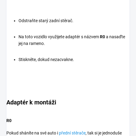
Odstraňte starý zadní stěrač.
Na toto vozidlo využijete adaptér s názvem
R0
a nasaďte
jej na rameno.
Stiskněte, dokud nezacvakne.
Adaptér k montáži
R0
Pokud sháníte na své auto i
přední stěrače
, tak si je jednoduše