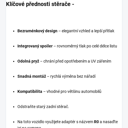
Klíčové přednosti stěrače -
Bezraménkový design
– elegantní vzhled a lepší přítlak
Integrovaný spoiler
– rovnoměrný tlak po celé délce listu
Odolná pryž
– chrání před opotřebením a UV zářením
Snadná montáž
– rychlá výměna bez nářadí
Kompatibilita
– vhodné pro většinu automobilů
Odstraňte starý zadní stěrač.
Na toto vozidlo využijete adaptér s názvem
R0
a nasaďte
jej na rameno.