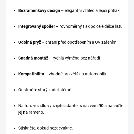
Bezraménkový design
– elegantní vzhled a lepší přítlak
Integrovaný spoiler
– rovnoměrný tlak po celé délce listu
Odolná pryž
– chrání před opotřebením a UV zářením
Snadná montáž
– rychlá výměna bez nářadí
Kompatibilita
– vhodné pro většinu automobilů
Odstraňte starý zadní stěrač.
Na toto vozidlo využijete adaptér s názvem
R0
a nasaďte
jej na rameno.
Stiskněte, dokud nezacvakne.