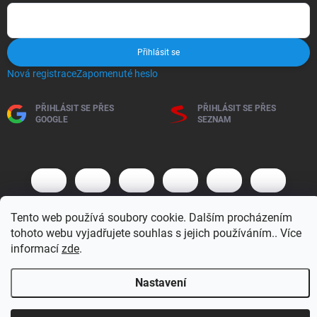
Přihlásit se
Nová registrace
Zapomenuté heslo
PŘIHLÁSIT SE PŘES
PŘIHLÁSIT SE PŘES
GOOGLE
SEZNAM
Tento web používá soubory cookie. Dalším procházením
tohoto webu vyjadřujete souhlas s jejich používáním.. Více
informací
zde
.
Copyright 2026
BM MOTO s.r.o.
. Všechna práva vyhrazena.
Upravit
nastavení cookies
Nastavení
Vytvořil Shoptet