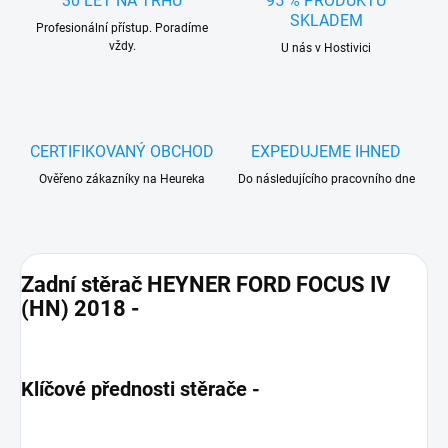
30 LET NA TRHU
95 % PRODUKTŮ
SKLADEM
Profesionální přístup. Poradíme
vždy.
U nás v Hostivici
CERTIFIKOVANÝ OBCHOD
EXPEDUJEME IHNED
Ověřeno zákazníky na Heureka
Do následujícího pracovního dne
Zadní stěrač HEYNER FORD FOCUS IV
(HN) 2018 -
Klíčové přednosti stěrače -