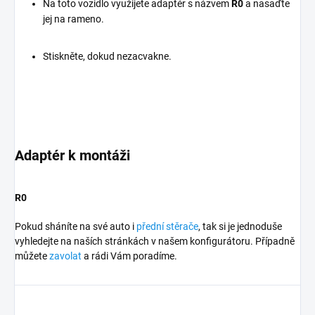
Na toto vozidlo využijete adaptér s názvem
R0
a nasaďte
jej na rameno.
Stiskněte, dokud nezacvakne.
Adaptér k montáži
R0
Pokud sháníte na své auto i
přední stěrače
, tak si je jednoduše
vyhledejte na naších stránkách v našem konfigurátoru. Případně
můžete
zavolat
a rádi Vám poradíme.