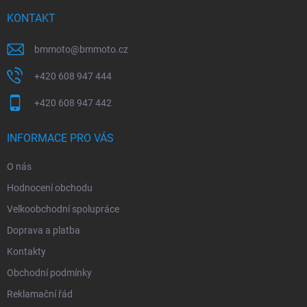
t
í
KONTAKT
bmmoto
@
bmmoto.cz
+420 608 947 444
+420 608 947 442
INFORMACE PRO VÁS
O nás
Hodnocení obchodu
Velkoobchodní spolupráce
Doprava a platba
Kontakty
Obchodní podmínky
Reklamační řád