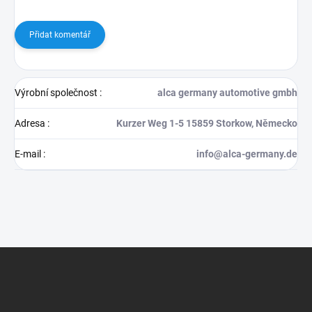
Přidat komentář
Výrobní společnost
:
alca germany automotive gmbh
Adresa
:
Kurzer Weg 1-5 15859 Storkow, Německo
E-mail
:
info@alca-germany.de
Z
á
p
a