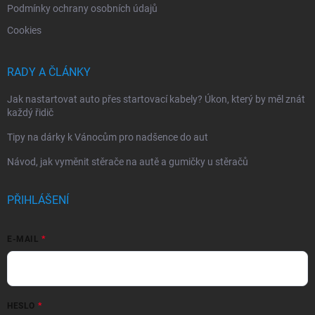
Podmínky ochrany osobních údajů
Cookies
RADY A ČLÁNKY
Jak nastartovat auto přes startovací kabely? Úkon, který by měl znát
každý řidič
Tipy na dárky k Vánocům pro nadšence do aut
Návod, jak vyměnit stěrače na autě a gumičky u stěračů
PŘIHLÁŠENÍ
E-MAIL
HESLO