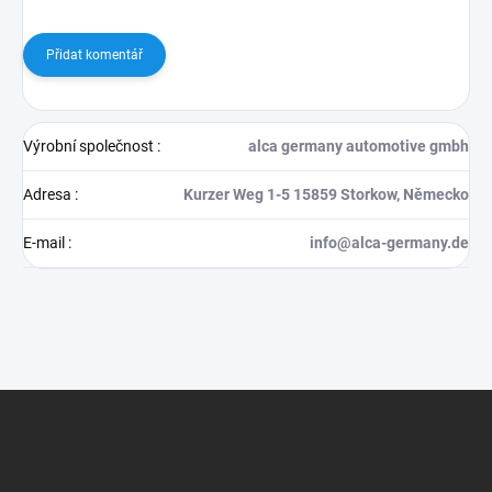
Přidat komentář
Výrobní společnost
:
alca germany automotive gmbh
Adresa
:
Kurzer Weg 1-5 15859 Storkow, Německo
E-mail
:
info@alca-germany.de
Z
á
p
a