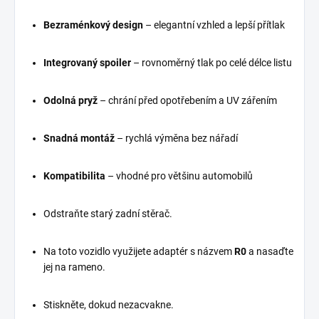
Bezraménkový design
– elegantní vzhled a lepší přítlak
Integrovaný spoiler
– rovnoměrný tlak po celé délce listu
Odolná pryž
– chrání před opotřebením a UV zářením
Snadná montáž
– rychlá výměna bez nářadí
Kompatibilita
– vhodné pro většinu automobilů
Odstraňte starý zadní stěrač.
Na toto vozidlo využijete adaptér s názvem
R0
a nasaďte
jej na rameno.
Stiskněte, dokud nezacvakne.