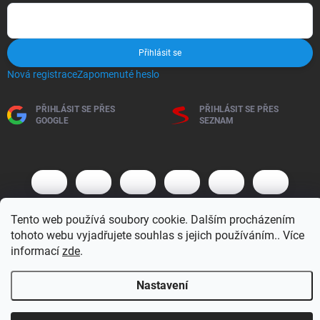
Přihlásit se
Nová registrace
Zapomenuté heslo
PŘIHLÁSIT SE PŘES
PŘIHLÁSIT SE PŘES
GOOGLE
SEZNAM
Tento web používá soubory cookie. Dalším procházením
tohoto webu vyjadřujete souhlas s jejich používáním.. Více
informací
zde
.
Copyright 2026
BM MOTO s.r.o.
. Všechna práva vyhrazena.
Upravit
nastavení cookies
Nastavení
Vytvořil Shoptet