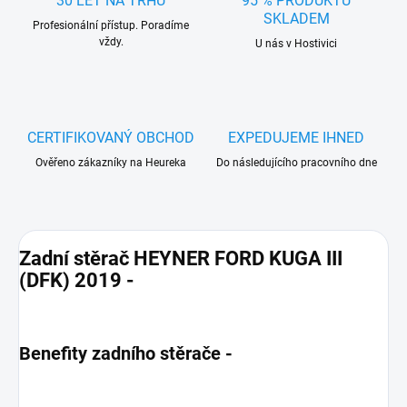
30 LET NA TRHU
95 % PRODUKTŮ
SKLADEM
Profesionální přístup. Poradíme
vždy.
U nás v Hostivici
CERTIFIKOVANÝ OBCHOD
EXPEDUJEME IHNED
Ověřeno zákazníky na Heureka
Do následujícího pracovního dne
Zadní stěrač HEYNER FORD KUGA III
(DFK) 2019 -
Benefity zadního stěrače -