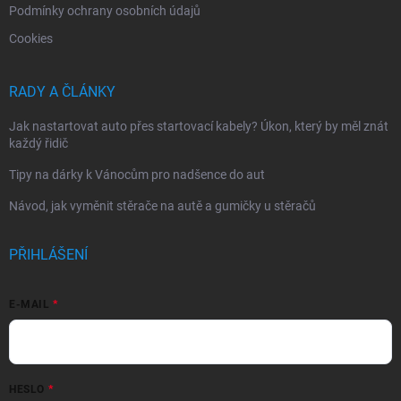
Podmínky ochrany osobních údajů
Cookies
RADY A ČLÁNKY
Jak nastartovat auto přes startovací kabely? Úkon, který by měl znát
každý řidič
Tipy na dárky k Vánocům pro nadšence do aut
Návod, jak vyměnit stěrače na autě a gumičky u stěračů
PŘIHLÁŠENÍ
E-MAIL
HESLO