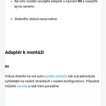
Na toto vozidlo využijete adaptér s názvem
R0
a nasaďte
jej na rameno.
Stiskněte, dokud nezacvakne.
Adaptér k montáži
R0
Pokud sháníte na své auto i
přední stěrače
, tak si je jednoduše
vyhledejte na naších stránkách v našem konfigurátoru. Případně
můžete
zavolat
a rádi Vám poradíme.