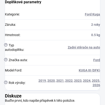
Doplňkové parametry
Kategorie
:
Ford Kuga
Záruka
:
2 roky
Hmotnost
:
0.5 kg
?
Typ
Zadní stěrače na auto
autodoplňku
:
?
Značka auta
:
Ford
Model Ford
:
KUGA III (DFK)
2019
,
2020
,
2021
,
2022
,
2023
,
2024
,
2025
,
?
Rok výroby
:
2026
Diskuze
Buďte první, kdo napíše příspěvek k této položce.