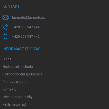
t
í
KONTAKT
bmmoto
@
bmmoto.cz
+420 608 947 444
+420 608 947 442
INFORMACE PRO VÁS
O nás
Hodnocení obchodu
Velkoobchodní spolupráce
Doprava a platba
Kontakty
Obchodní podmínky
Reklamační řád