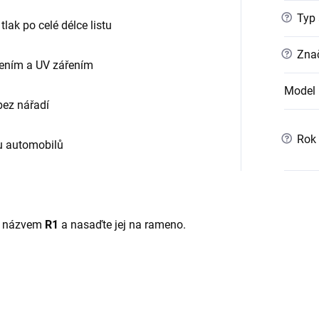
?
Typ 
lak po celé délce listu
?
Znač
bením a UV zářením
Model
ez nářadí
?
Rok 
u automobilů
 s názvem
R1
a nasaďte jej na rameno.