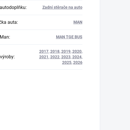
autodoplňku
:
Zadní stěrače na auto
ka auta
:
MAN
 Man
:
MAN TGE BUS
2017
,
2018
,
2019
,
2020
,
výroby
:
2021
,
2022
,
2023
,
2024
,
2025
,
2026