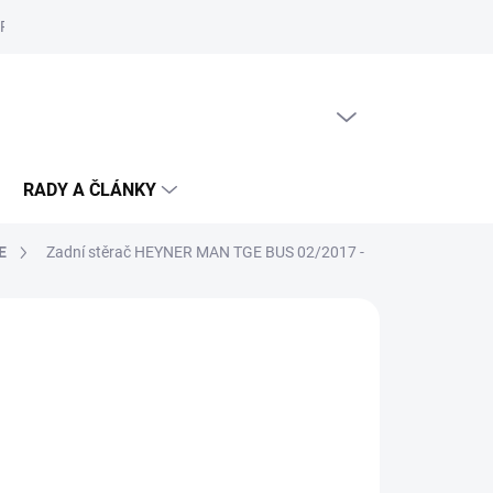
Reklamační řád
Podmínky ochrany osobních údajů
Cookies
PRÁZDNÝ KOŠÍK
NÁKUPNÍ
KOŠÍK
RADY A ČLÁNKY
E
Zadní stěrač HEYNER MAN TGE BUS 02/2017 -
č
/ ks