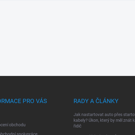
ORMACE PRO VÁS
RADY A ČLÁNKY
Jak nastartovat auto přes starto
kabely? Úkon, který by měl znát 
cení obchodu
řidič
obchodní spolupráce