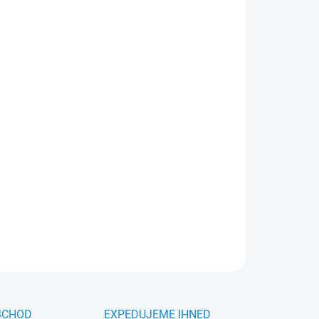
026
MOŽNOSTI DORUČENÍ
Přidat do košíku
ost s
Zadní stěrač HEYNER MAN TGE BUS
ez šmouh a zbytků vody.
ZEPTAT SE
HLÍDAT
BCHOD
EXPEDUJEME IHNED