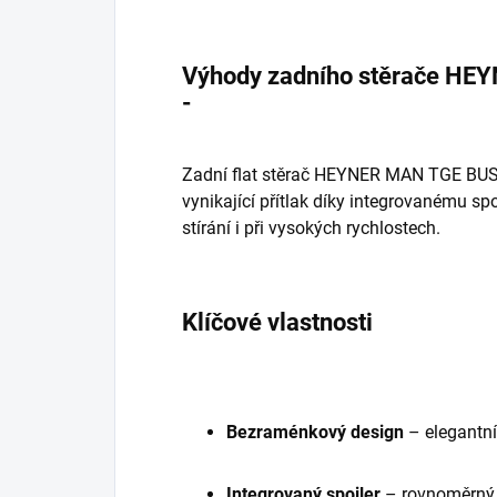
Výhody zadního stěrače H
-
Zadní flat stěrač HEYNER MAN TGE BUS
vynikající přítlak díky integrovanému spo
stírání i při vysokých rychlostech.
Klíčové vlastnosti
Bezraménkový design
– elegantní 
Integrovaný spoiler
– rovnoměrný t