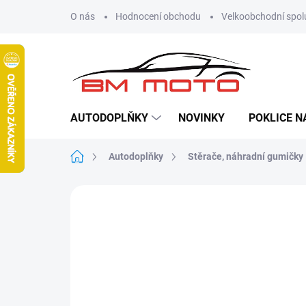
Přejít
O nás
Hodnocení obchodu
Velkoobchodní spol
na
obsah
AUTODOPLŇKY
NOVINKY
POKLICE N
Domů
Autodoplňky
Stěrače, náhradní gumičky
Neohodnoceno
Podrobnosti hodn