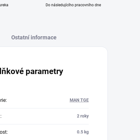
ureka
Do následujícího pracovního dne
Ostatní informace
lňkové parametry
rie
:
MAN TGE
a
:
2 roky
ost
:
0.5 kg