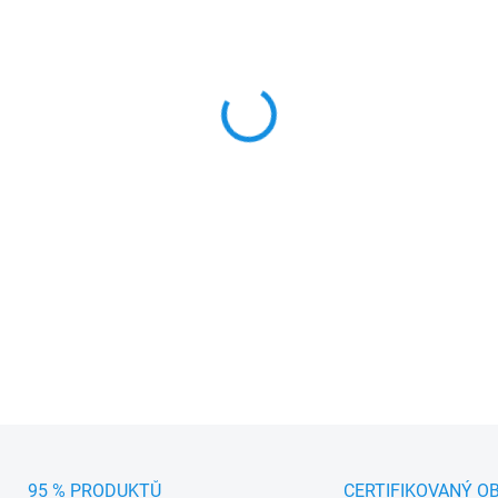
MŮŽEME DORUČIT DO:
10.8.2
−
+
Zajistěte si perfektní viditeln
02/2017 -
. Přesné stírání b
DETAILNÍ INFORMACE
95 % PRODUKTŮ
CERTIFIKOVANÝ O