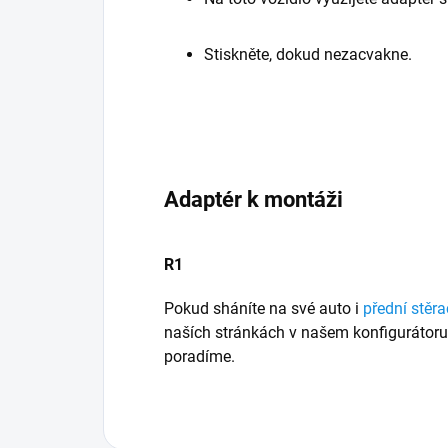
Stiskněte, dokud nezacvakne.
Adaptér k montáži
R1
Pokud sháníte na své auto i
přední stěra
naších stránkách v našem konfigurátor
poradíme.