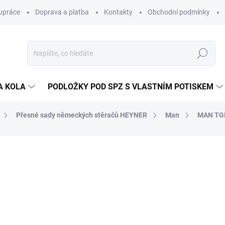
upráce
Doprava a platba
Kontakty
Obchodní podmínky
Hledat
A KOLA
PODLOŽKY POD SPZ S VLASTNÍM POTISKEM
Přesné sady německých stěračů HEYNER
Man
MAN TG
ocení
ZNAČKA:
ALCA/HEYNER (GERMANY)
203 Kč
193 K
160 Kč bez DPH
Měrná
SKLADEM
(>5 KS)
cena: