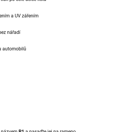
bením a UV zářením
ez nářadí
u automobilů
 s názvem
R1
a nasaďte jej na rameno.