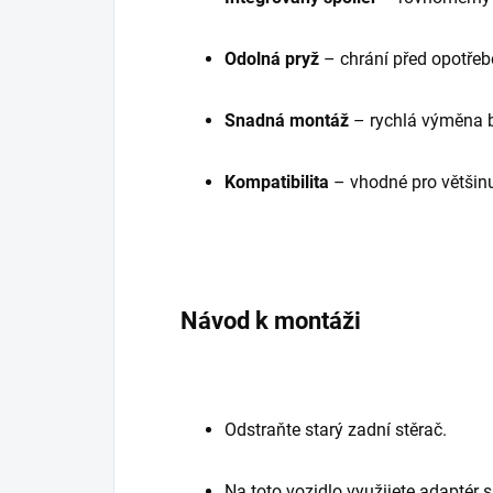
Odolná pryž
– chrání před opotře
Snadná montáž
– rychlá výměna b
Kompatibilita
– vhodné pro většin
Návod k montáži
Odstraňte starý zadní stěrač.
Na toto vozidlo využijete adaptér