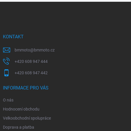
Z
á
p
a
t
í
KONTAKT
bmmoto
@
bmmoto.cz
+420 608 947 444
+420 608 947 442
INFORMACE PRO VÁS
O nás
Hodnocení obchodu
Velkoobchodní spolupráce
Doprava a platba