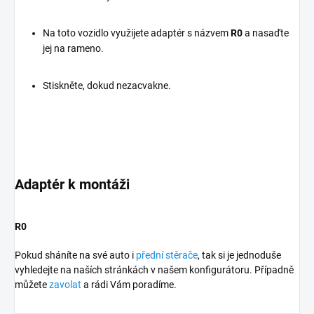
Na toto vozidlo využijete adaptér s názvem
R0
a nasaďte
jej na rameno.
Stiskněte, dokud nezacvakne.
Adaptér k montáži
R0
Pokud sháníte na své auto i
přední stěrače
, tak si je jednoduše
vyhledejte na naších stránkách v našem konfigurátoru. Případně
můžete
zavolat
a rádi Vám poradíme.