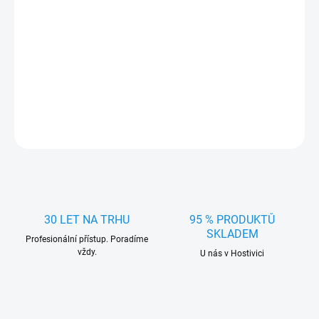
−
+
Přidat do košíku
Zimní clona Škoda Superb II 08-13R
DETAILNÍ INFORMACE
ZEPTAT SE
HLÍDAT
30 LET NA TRHU
95 % PRODUKTŮ
SKLADEM
Profesionální přístup. Poradíme
vždy.
U nás v Hostivici