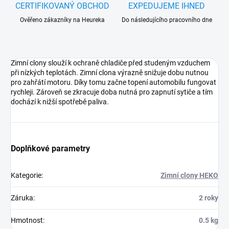
CERTIFIKOVANÝ OBCHOD
EXPEDUJEME IHNED
Ověřeno zákazníky na Heureka
Do následujícího pracovního dne
Zimní clony slouží k ochraně chladiče před studeným vzduchem
při nízkých teplotách. Zimní clona výrazně snižuje dobu nutnou
pro zahřátí motoru. Díky tomu začne topení automobilu fungovat
rychleji. Zároveň se zkracuje doba nutná pro zapnutí sytiče a tím
dochází k nižší spotřebě paliva.
Doplňkové parametry
Kategorie
:
Zimní clony HEKO
Záruka
:
2 roky
Hmotnost
:
0.5 kg