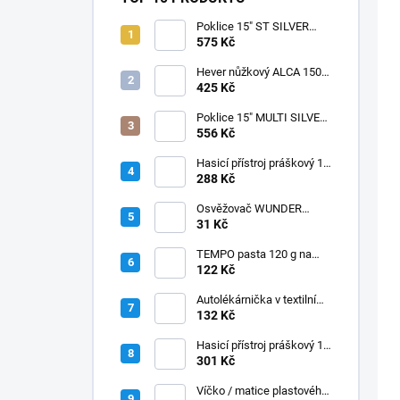
Poklice 15" ST SILVER
BLACK
575 Kč
Hever nůžkový ALCA 1500
kg, 436000
425 Kč
Poklice 15" MULTI SILVER
BLACK
556 Kč
Hasicí přístroj práškový 1
kg, BC CZ/SK
288 Kč
Osvěžovač WUNDER
BAUM - BLACK ICE
31 Kč
TEMPO pasta 120 g na
starý lak
122 Kč
Autolékárnička v textilním
obalu
132 Kč
Hasicí přístroj práškový 1
kg, ABC s manometrem
301 Kč
Víčko / matice plastového