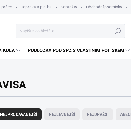
upráce
Doprava a platba
Kontakty
Obchodní podmínky
Hledat
A KOLA
PODLOŽKY POD SPZ S VLASTNÍM POTISKEM
AVISA
NEJPRODÁVANĚJŠÍ
NEJLEVNĚJŠÍ
NEJDRAŽŠÍ
ABEC