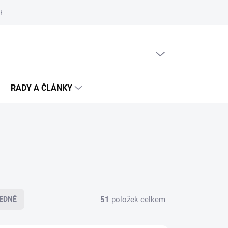
Reklamační řád
Podmínky ochrany osobních údajů
Cookies
PRÁZDNÝ KOŠÍK
NÁKUPNÍ
KOŠÍK
RADY A ČLÁNKY
51
položek celkem
EDNĚ