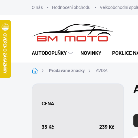
Přejít
O nás
Hodnocení obchodu
Velkoobchodní spol
na
obsah
AUTODOPLŇKY
NOVINKY
POKLICE N
Domů
Prodávané značky
AVISA
P
o
s
CENA
t
Ř
r
a
a
z
n
33
Kč
239
Kč
e
n