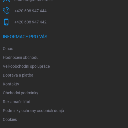
v
ý
p
+420 608 947 444
i
s
+420 608 947 442
u
INFORMACE PRO VÁS
O nás
Hodnocení obchodu
Velkoobchodní spolupráce
Doprava a platba
Kontakty
Obchodní podmínky
Reklamační řád
Podmínky ochrany osobních údajů
Cookies