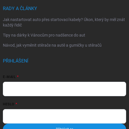
RADY A ČLÁNKY
Jak nastartovat auto přes startovací kabely? Úkon, který by měl znát
každý řidič
Tipy na dárky k Vánocům pro nadšence do aut
Návod, jak vyměnit stěrače na autě a gumičky u stěračů
PŘIHLÁŠENÍ
E-MAIL
HESLO