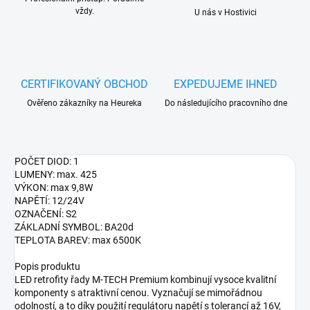
vždy.
U nás v Hostivici
CERTIFIKOVANÝ OBCHOD
EXPEDUJEME IHNED
Ověřeno zákazníky na Heureka
Do následujícího pracovního dne
POČET DIOD: 1
LUMENY: max. 425
VÝKON: max 9,8W
NAPĚTÍ: 12/24V
OZNAČENÍ: S2
ZÁKLADNÍ SYMBOL: BA20d
TEPLOTA BAREV: max 6500K
Popis produktu
LED retrofity řady M-TECH Premium kombinují vysoce kvalitní
komponenty s atraktivní cenou. Vyznačují se mimořádnou
odolností, a to díky použití regulátoru napětí s tolerancí až 16V,