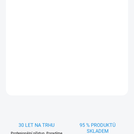
cena:
MŮŽEME
DORUČIT DO:
7.8.2026
MOŽNOSTI
DORUČENÍ
−
+
Přidat do košíku
1x Dioda LED Premium LB572W-01B BA20d 12-24V White
DETAILNÍ INFORMACE
ZEPTAT SE
HLÍDAT
30 LET NA TRHU
95 % PRODUKTŮ
SKLADEM
Profesionální přístup. Poradíme