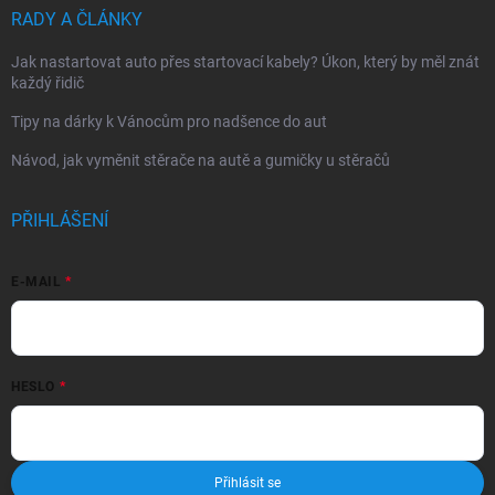
RADY A ČLÁNKY
Jak nastartovat auto přes startovací kabely? Úkon, který by měl znát
každý řidič
Tipy na dárky k Vánocům pro nadšence do aut
Návod, jak vyměnit stěrače na autě a gumičky u stěračů
PŘIHLÁŠENÍ
E-MAIL
HESLO
Přihlásit se