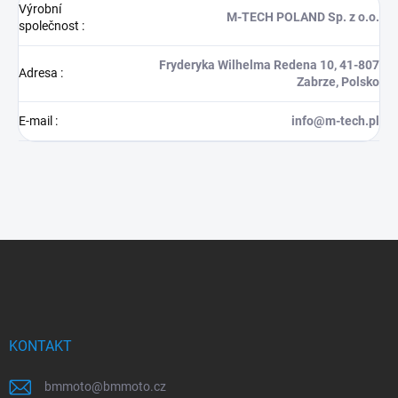
Výrobní
M-TECH POLAND Sp. z o.o.
společnost
:
Fryderyka Wilhelma Redena 10, 41-807
Adresa
:
Zabrze, Polsko
E-mail
:
info@m-tech.pl
Z
á
p
a
t
í
KONTAKT
bmmoto
@
bmmoto.cz