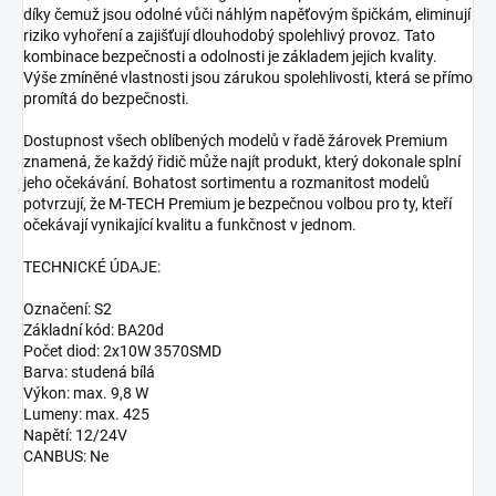
díky čemuž jsou odolné vůči náhlým napěťovým špičkám, eliminují
riziko vyhoření a zajišťují dlouhodobý spolehlivý provoz. Tato
kombinace bezpečnosti a odolnosti je základem jejich kvality.
Výše zmíněné vlastnosti jsou zárukou spolehlivosti, která se přímo
promítá do bezpečnosti.
Dostupnost všech oblíbených modelů v řadě žárovek Premium
znamená, že každý řidič může najít produkt, který dokonale splní
jeho očekávání. Bohatost sortimentu a rozmanitost modelů
potvrzují, že M-TECH Premium je bezpečnou volbou pro ty, kteří
očekávají vynikající kvalitu a funkčnost v jednom.
TECHNICKÉ ÚDAJE:
Označení: S2
Základní kód: BA20d
Počet diod: 2x10W 3570SMD
Barva: studená bílá
Výkon: max. 9,8 W
Lumeny: max. 425
Napětí: 12/24V
CANBUS: Ne