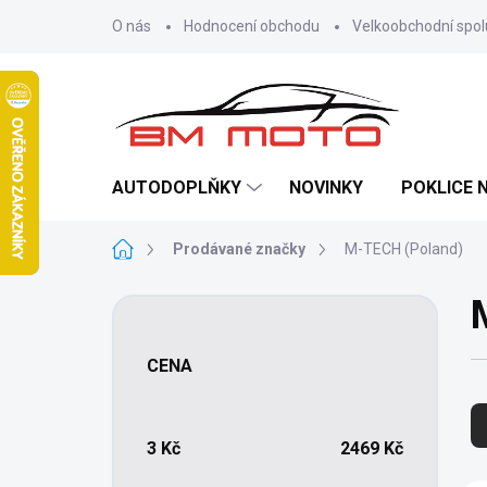
Přejít
O nás
Hodnocení obchodu
Velkoobchodní spo
na
obsah
AUTODOPLŇKY
NOVINKY
POKLICE 
Domů
Prodávané značky
M-TECH (Poland)
P
o
s
CENA
t
Ř
r
a
a
z
n
3
Kč
2469
Kč
e
n