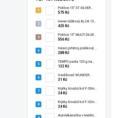
Poklice 15" ST SILVER
BLACK
575 Kč
Hever nůžkový ALCA 1500
kg, 436000
425 Kč
Poklice 15" MULTI SILVER
BLACK
556 Kč
Hasicí přístroj práškový 1
kg, BC CZ/SK
288 Kč
TEMPO pasta 120 g na
starý lak
122 Kč
Osvěžovač WUNDER
BAUM - BLACK ICE
31 Kč
Krytky šroubů kol F-33mm
vysoké, chrom
24 Kč
Krytky šroubů kol F-32mm
vysoké, chrom
24 Kč
Autolékárnička v textilním