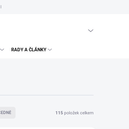
Reklamační řád
Podmínky ochrany osobních údajů
Cookies
PRÁZDNÝ KOŠÍK
NÁKUPNÍ
KOŠÍK
RADY A ČLÁNKY
115
položek celkem
CEDNĚ