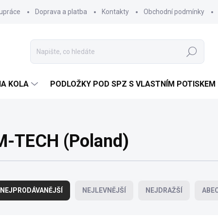
lupráce
Doprava a platba
Kontakty
Obchodní podmínky
Hledat
NA KOLA
PODLOŽKY POD SPZ S VLASTNÍM POTISKEM
M-TECH (Poland)
NEJPRODÁVANĚJŠÍ
NEJLEVNĚJŠÍ
NEJDRAŽŠÍ
ABE