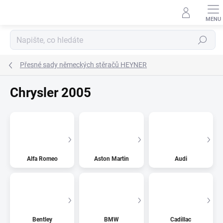
Přejít
na
obsah
Hledat
Přesné sady německých stěračů HEYNER
Chrysler 2005
Alfa Romeo
Aston Martin
Audi
Bentley
BMW
Cadillac