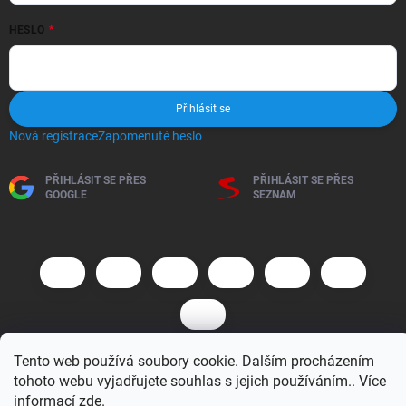
HESLO
Přihlásit se
Nová registrace
Zapomenuté heslo
PŘIHLÁSIT SE PŘES
PŘIHLÁSIT SE PŘES
GOOGLE
SEZNAM
Tento web používá soubory cookie. Dalším procházením
tohoto webu vyjadřujete souhlas s jejich používáním.. Více
Copyright 2026
BM MOTO s.r.o.
. Všechna práva vyhrazena.
Upravit
nastavení cookies
informací
zde
.