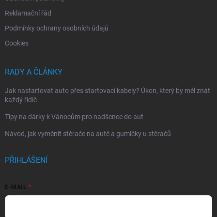
Reklamační řád
Podmínky ochrany osobních údajů
Cookies
RADY A ČLÁNKY
Jak nastartovat auto přes startovací kabely? Úkon, který by měl znát
každý řidič
Tipy na dárky k Vánocům pro nadšence do aut
Návod, jak vyměnit stěrače na autě a gumičky u stěračů
PŘIHLÁŠENÍ
E-MAIL