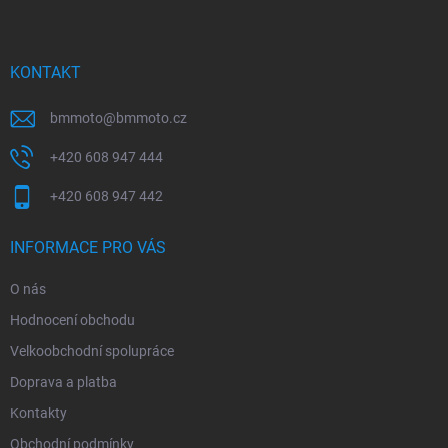
p
a
t
í
KONTAKT
bmmoto
@
bmmoto.cz
+420 608 947 444
+420 608 947 442
INFORMACE PRO VÁS
O nás
Hodnocení obchodu
Velkoobchodní spolupráce
Doprava a platba
Kontakty
Obchodní podmínky