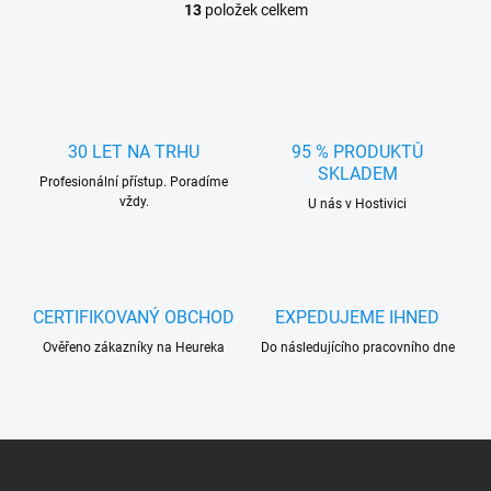
13
položek celkem
O
v
l
á
d
a
c
30 LET NA TRHU
95 % PRODUKTŮ
í
SKLADEM
Profesionální přístup. Poradíme
p
vždy.
r
U nás v Hostivici
v
k
y
v
ý
CERTIFIKOVANÝ OBCHOD
EXPEDUJEME IHNED
p
Ověřeno zákazníky na Heureka
Do následujícího pracovního dne
i
s
u
Z
á