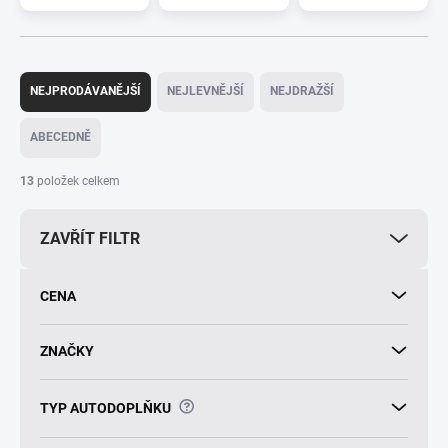
Ř
a
NEJPRODÁVANĚJŠÍ
NEJLEVNĚJŠÍ
NEJDRAŽŠÍ
z
e
ABECEDNĚ
n
í
13
položek celkem
p
r
ZAVŘÍT FILTR
o
d
u
CENA
k
t
ů
ZNAČKY
?
TYP AUTODOPLŇKU