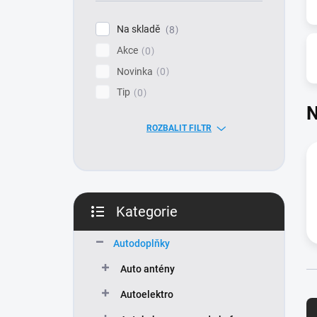
í
p
Na skladě
8
a
Akce
n
0
e
Novinka
0
l
Tip
0
N
ROZBALIT FILTR
Kategorie
Přeskočit
kategorie
Autodoplňky
Auto antény
Ř
Autoelektro
a