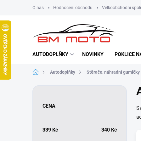
Přejít
O nás
Hodnocení obchodu
Velkoobchodní spol
na
obsah
AUTODOPLŇKY
NOVINKY
POKLICE N
Domů
Autodoplňky
Stěrače, náhradní gumičky
P
o
s
CENA
Sa
t
r
ad
a
n
339
Kč
340
Kč
n