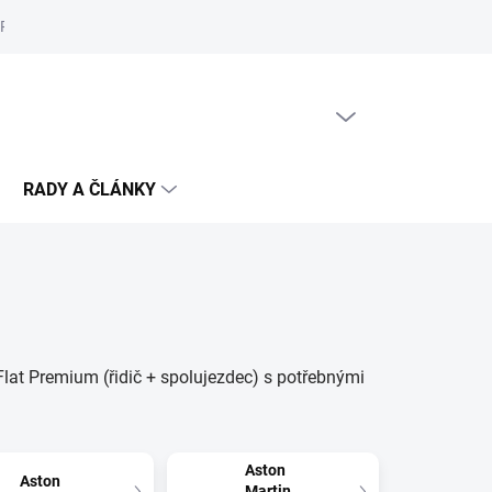
Reklamační řád
Podmínky ochrany osobních údajů
Cookies
PRÁZDNÝ KOŠÍK
NÁKUPNÍ
KOŠÍK
RADY A ČLÁNKY
lat Premium (řidič + spolujezdec) s potřebnými
Aston
Aston
Martin