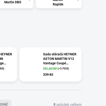
Martin DBS
Rapide
 HEYNER
Sada stěračů HEYNER
IN
ASTON MARTIN V12
age
Vantage Coupé
1 -
09/2009 -
PÁR)
SKLADEM
(>5 PÁR)
339 Kč
8
položek celkem
EDNĚ