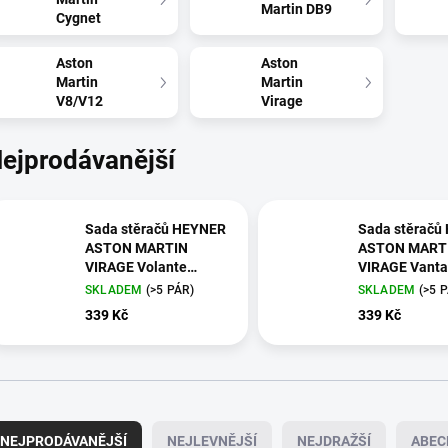
Martin DB9
Cygnet
Aston
Aston
Martin
Martin
V8/V12
Virage
ejprodávanější
Sada stěračů HEYNER
Sada stěračů
ASTON MARTIN
ASTON MART
VIRAGE Volante
VIRAGE Vant
Cabriolet 06/2011 -
Coupé 06/201
SKLADEM
(>5 PÁR)
SKLADEM
(>5 
12/2014
339 Kč
339 Kč
NEJPRODÁVANĚJŠÍ
NEJLEVNĚJŠÍ
NEJDRAŽŠÍ
ABEC