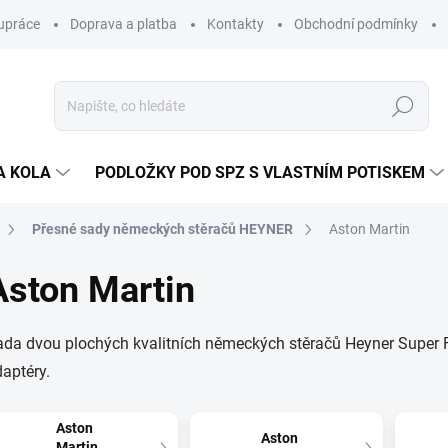
upráce
Doprava a platba
Kontakty
Obchodní podmínky
Hledat
A KOLA
PODLOŽKY POD SPZ S VLASTNÍM POTISKEM
Přesné sady německých stěračů HEYNER
Aston Martin
Aston Martin
da dvou plochých kvalitních německých stěračů Heyner Super F
aptéry.
Aston
Aston
Martin