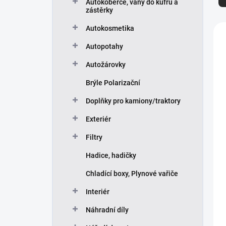
z
Autokoberce, vany do kufru a
zástěrky
e
n
V
Autokosmetika
í
ý
p
Autopotahy
p
r
i
Autožárovky
o
s
d
p
Brýle Polarizační
u
r
Doplňky pro kamiony/traktory
k
o
t
d
Exteriér
ů
u
k
Filtry
t
Hadice, hadičky
ů
Chladící boxy, Plynové vařiče
Interiér
Náhradní díly