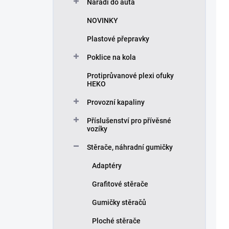
Nářadí do auta
NOVINKY
Plastové přepravky
Poklice na kola
Protiprůvanové plexi ofuky
HEKO
Provozní kapaliny
Příslušenství pro přívěsné
vozíky
Stěrače, náhradní gumičky
Adaptéry
Grafitové stěrače
Gumičky stěračů
Ploché stěrače