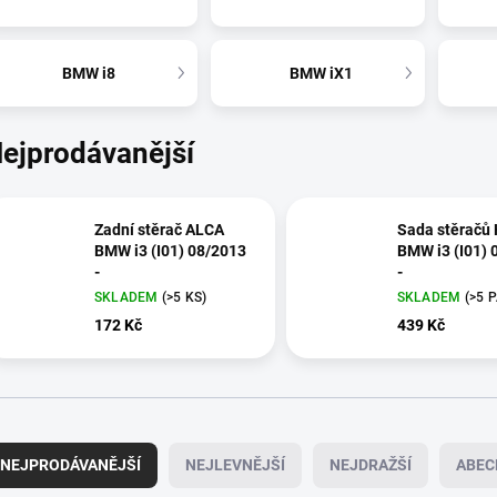
BMW i8
BMW iX1
ejprodávanější
Zadní stěrač ALCA
Sada stěračů
BMW i3 (I01) 08/2013
BMW i3 (I01) 
-
-
SKLADEM
(>5 KS)
SKLADEM
(>5 
172 Kč
439 Kč
NEJPRODÁVANĚJŠÍ
NEJLEVNĚJŠÍ
NEJDRAŽŠÍ
ABEC