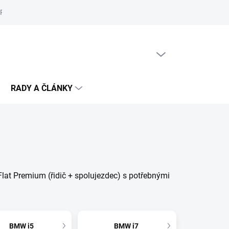
Reklamační řád
Podmínky ochrany osobních údajů
Cookies
PRÁZDNÝ KOŠÍK
NÁKUPNÍ
KOŠÍK
RADY A ČLÁNKY
lat Premium (řidič + spolujezdec) s potřebnými
BMW i5
BMW i7