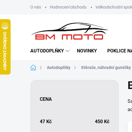
Přejít
O nás
Hodnocení obchodu
Velkoobchodní spol
na
obsah
AUTODOPLŇKY
NOVINKY
POKLICE N
Domů
Autodoplňky
Stěrače, náhradní gumičky
P
o
s
CENA
Sa
t
r
ad
a
n
47
Kč
450
Kč
n