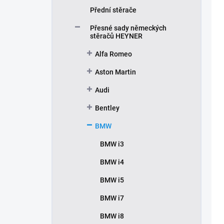
Přední stěrače
Přesné sady německých
stěračů HEYNER
Alfa Romeo
Aston Martin
Audi
Bentley
BMW
BMW i3
BMW i4
BMW i5
BMW i7
BMW i8