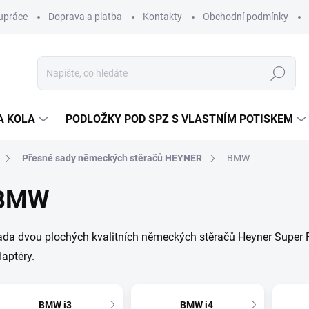
upráce
Doprava a platba
Kontakty
Obchodní podmínky
Hledat
A KOLA
PODLOŽKY POD SPZ S VLASTNÍM POTISKEM
Přesné sady německých stěračů HEYNER
BMW
BMW
da dvou plochých kvalitních německých stěračů Heyner Super F
aptéry.
BMW i3
BMW i4