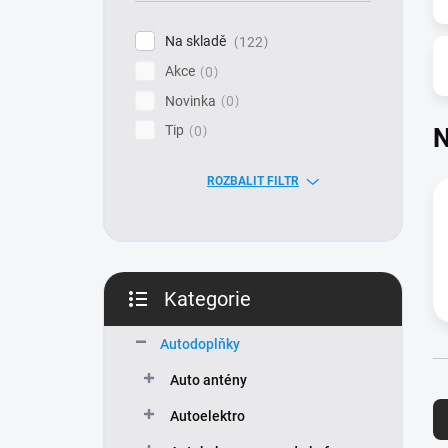
í
p
Na skladě
122
a
Akce
n
0
e
Novinka
0
l
Tip
N
0
ROZBALIT FILTR
Kategorie
Přeskočit
kategorie
Autodoplňky
Auto antény
Ř
a
Autoelektro
z