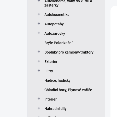
e
Autokoberce, vany do kufru a
zástěrky
n
V
í
ý
Autokosmetika
p
p
r
Autopotahy
i
o
s
Autožárovky
d
p
u
r
Brýle Polarizační
k
o
Doplňky pro kamiony/traktory
t
d
ů
u
Exteriér
k
t
Filtry
ů
Hadice, hadičky
Chladící boxy, Plynové vařiče
Interiér
Náhradní díly