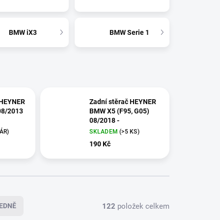
BMW iX3
BMW Serie 1
 HEYNER
Zadní stěrač HEYNER
08/2013
BMW X5 (F95, G05)
08/2018 -
PÁR)
SKLADEM
(>5 KS)
190 Kč
122
položek celkem
EDNĚ