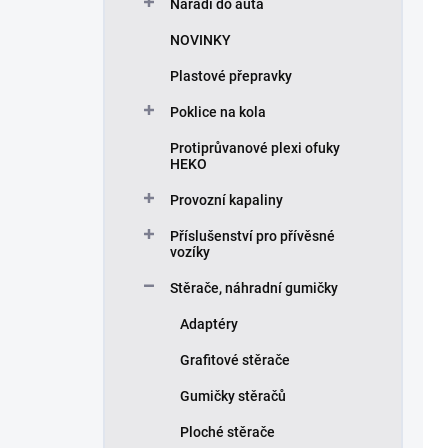
Nářadí do auta
NOVINKY
Plastové přepravky
Poklice na kola
Protiprůvanové plexi ofuky
HEKO
Provozní kapaliny
Příslušenství pro přívěsné
vozíky
Stěrače, náhradní gumičky
Adaptéry
Grafitové stěrače
Gumičky stěračů
Ploché stěrače