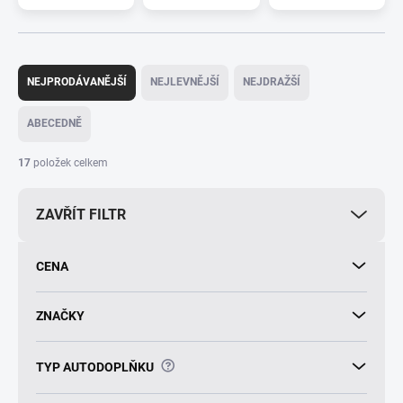
Ř
a
NEJPRODÁVANĚJŠÍ
NEJLEVNĚJŠÍ
NEJDRAŽŠÍ
z
e
ABECEDNĚ
n
í
17
položek celkem
p
r
ZAVŘÍT FILTR
o
d
u
CENA
k
t
ů
ZNAČKY
?
TYP AUTODOPLŇKU