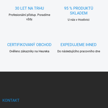
a
c
30 LET NA TRHU
95 % PRODUKTŮ
í
SKLADEM
Profesionální přístup. Poradíme
p
vždy.
r
U nás v Hostivici
v
k
y
v
ý
CERTIFIKOVANÝ OBCHOD
EXPEDUJEME IHNED
p
Ověřeno zákazníky na Heureka
Do následujícího pracovního dne
i
s
u
Z
á
p
a
t
í
KONTAKT