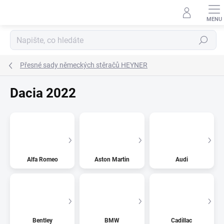
Přejít
na
obsah
Hledat
Přesné sady německých stěračů HEYNER
Dacia 2022
Alfa Romeo
Aston Martin
Audi
Bentley
BMW
Cadillac