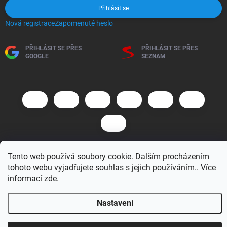
Přihlásit se
Nová registrace
Zapomenuté heslo
PŘIHLÁSIT SE PŘES
PŘIHLÁSIT SE PŘES
GOOGLE
SEZNAM
Tento web používá soubory cookie. Dalším procházením
Copyright 2026
BM MOTO s.r.o.
. Všechna práva vyhrazena.
Upravit
tohoto webu vyjadřujete souhlas s jejich používáním.. Více
nastavení cookies
informací
zde
.
Vytvořil Shoptet
Nastavení