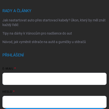
RADY A ČLÁNKY
Jak nastartovat auto přes startovací kabely? Úkon, který by měl znát
každý řidič
Tipy na dárky k Vánocům pro nadšence do aut
Návod, jak vyměnit stěrače na autě a gumičky u stěračů
PŘIHLÁŠENÍ
E-MAIL
HESLO