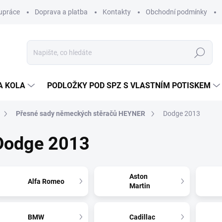
upráce
Doprava a platba
Kontakty
Obchodní podmínky
Hledat
A KOLA
PODLOŽKY POD SPZ S VLASTNÍM POTISKEM
Přesné sady německých stěračů HEYNER
Dodge 2013
Dodge 2013
Aston
Alfa Romeo
Martin
BMW
Cadillac