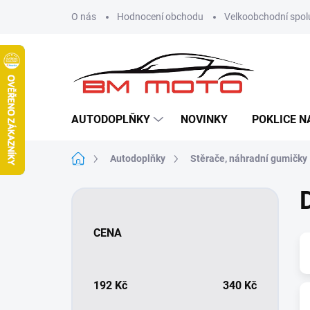
Přejít
O nás
Hodnocení obchodu
Velkoobchodní spol
na
obsah
AUTODOPLŇKY
NOVINKY
POKLICE N
Domů
Autodoplňky
Stěrače, náhradní gumičky
P
o
s
CENA
t
r
a
n
192
Kč
340
Kč
n