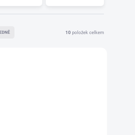
10
položek celkem
EDNĚ
4-0564
094-0563
LADEM
SKLADEM
>5 PÁR)
(>5 PÁR)
NER
Sada stěračů HEYNER