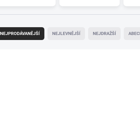
NEJPRODÁVANĚJŠÍ
NEJLEVNĚJŠÍ
NEJDRAŽŠÍ
ABEC
095-0251
09
SKLADEM
SK
(>5 KS)
(
Zadní stěrač ALCA
Sada stěračů HEY