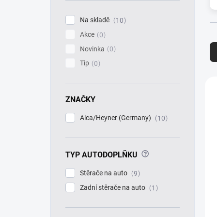
í
p
Na skladě
10
a
Akce
n
0
Ř
e
a
Novinka
0
l
z
Tip
0
e
n
V
í
ý
ZNAČKY
p
p
r
i
Alca/Heyner (Germany)
10
o
s
d
p
u
r
k
?
TYP AUTODOPLŇKU
o
t
d
Stěrače na auto
9
ů
u
k
Zadní stěrače na auto
1
t
ů