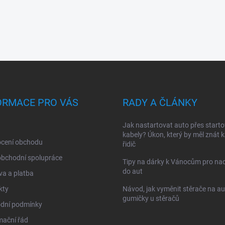
ORMACE PRO VÁS
RADY A ČLÁNKY
Jak nastartovat auto přes starto
kabely? Úkon, který by měl znát 
cení obchodu
řidič
obchodní spolupráce
Tipy na dárky k Vánocům pro na
do aut
a a platba
kty
Návod, jak vyměnit stěrače na au
gumičky u stěračů
dní podmínky
mační řád