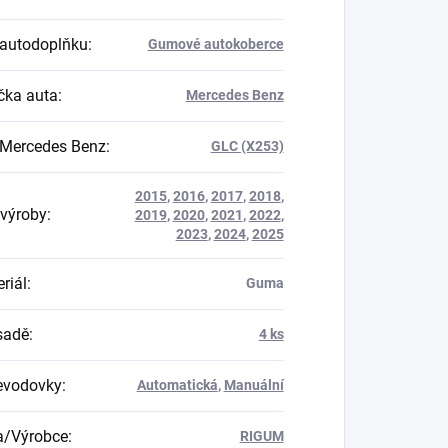
autodoplňku
:
Gumové autokoberce
ka auta
:
Mercedes Benz
Mercedes Benz
:
GLC (X253)
2015
,
2016
,
2017
,
2018
,
výroby
:
2019
,
2020
,
2021
,
2022
,
2023
,
2024
,
2025
riál
:
Guma
 sadě
:
4 ks
evodovky
:
Automatická
,
Manuální
a/Výrobce
:
RIGUM