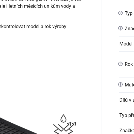
 ale i letních měsících unikům vody a
?
Typ 
ontrolovat model a rok výroby
?
Znač
Model 
?
Rok 
?
Mate
Dílů v
Typ př
Značk