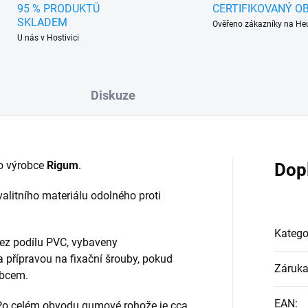
95 % PRODUKTŮ
CERTIFIKOVANÝ O
SKLADEM
Ověřeno zákazníky na He
U nás v Hostivici
Diskuze
o výrobce
Rigum
.
Dop
alitního materiálu odolného proti
Katego
ez podílu PVC, vybaveny
a přípravou na fixační šrouby, pokud
Záruk
obcem.
EAN
:
 Po celém obvodu gumové rohože je cca