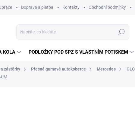
upráce
Doprava a platba
Kontakty
Obchodní podmínky
Hledat
A KOLA
PODLOŽKY POD SPZ S VLASTNÍM POTISKEM
 a zástěrky
Přesné gumové autokoberce
Mercedes
GLC
IGUM
ocení
ZNAČKA:
RIGUM
821 Kč
/ sada
679 Kč bez DPH
Měrná
SKLADEM V EXTERNÍM S