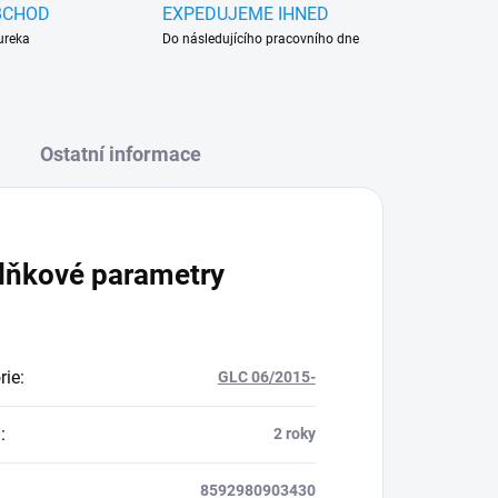
BCHOD
EXPEDUJEME IHNED
ureka
Do následujícího pracovního dne
Ostatní informace
lňkové parametry
rie
:
GLC 06/2015-
a
:
2 roky
8592980903430