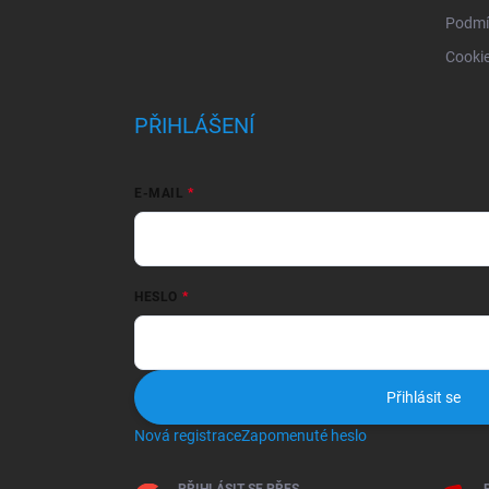
Podmí
Cooki
PŘIHLÁŠENÍ
E-MAIL
HESLO
Přihlásit se
Nová registrace
Zapomenuté heslo