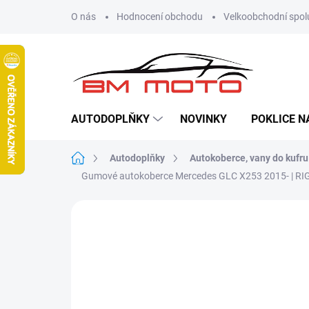
Přejít
O nás
Hodnocení obchodu
Velkoobchodní spol
na
obsah
AUTODOPLŇKY
NOVINKY
POKLICE N
Domů
Autodoplňky
Autokoberce, vany do kufru
Gumové autokoberce Mercedes GLC X253 2015- | R
Neohodnoceno
Podrobnosti hodn