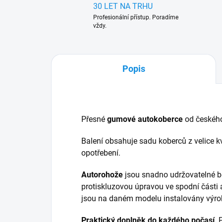
30 LET NA TRHU
Profesionální přístup. Poradíme
vždy.
Popis
Přesné
gumové autokoberce
od českéh
Balení obsahuje sadu koberců z velice kv
opotřebení.
Autorohože
jsou snadno udržovatelné b
protiskluzovou úpravou ve spodní části 
jsou na daném modelu instalovány výr
Praktický doplněk do každého počasí
.