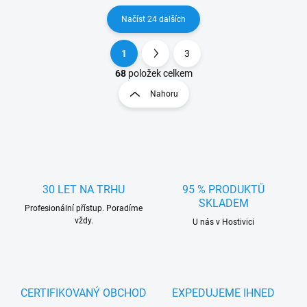
Načíst 24 dalších
1
3
O
S
v
t
68
položek celkem
l
r
Nahoru
á
á
d
n
a
k
c
o
í
p
v
r
á
v
30 LET NA TRHU
95 % PRODUKTŮ
n
k
SKLADEM
í
Profesionální přístup. Poradíme
y
vždy.
U nás v Hostivici
v
ý
p
i
s
u
CERTIFIKOVANÝ OBCHOD
EXPEDUJEME IHNED