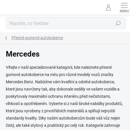
Přejít
na
obsah
Hledat
Přesné gumové autokoberce
Mercedes
Vítejte v naší specializované kategorii, kde naleznete přesné
gumové autokoberce na míru pro různé modely vozů značky
Mercedes Benz. Nabízíme vám kvalitní a odolné autokoberce,
které jsou navrženy tak, aby dokonale seděly ve vašem vozidle a
poskytovaly maximální ochranu interiéru před nečistotami,
vlhkostí a opotřebením. Vyberte si z naší široké nabídky produktů,
které jsou vyrobeny z prvotřídních materiálů a splňují nejvyšší
standardy kvality. Díky našim autokobercům bude váš vůz nejen
čistý, ale také stylový a praktický po celý rok. Kategorie zahrnuje