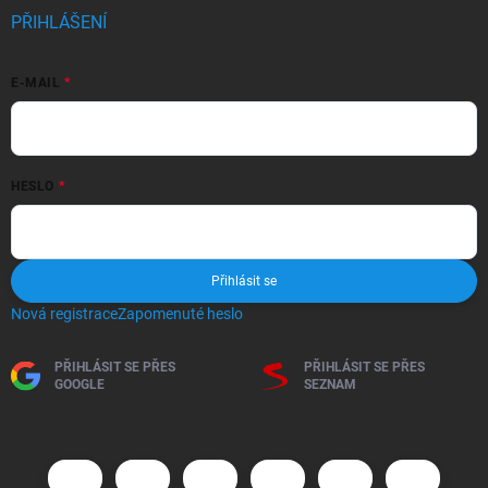
PŘIHLÁŠENÍ
E-MAIL
HESLO
Přihlásit se
Nová registrace
Zapomenuté heslo
PŘIHLÁSIT SE PŘES
PŘIHLÁSIT SE PŘES
GOOGLE
SEZNAM