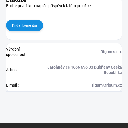
Diskuze
Buďte první, kdo napíše příspěvek k této položce.
Přidat komentář
Výrobní
Rigum s.r.o.
společnost
:
Jarohněvice 1666 696 03 Dubňany Česká
Adresa
:
Republika
E-mail
:
rigum@rigum.cz
Z