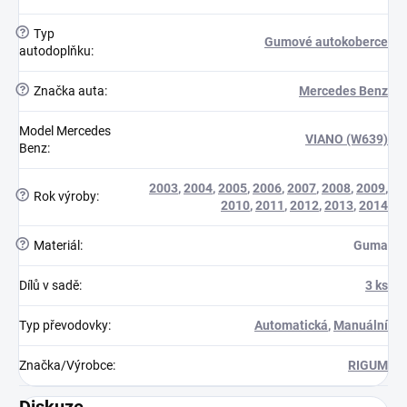
?
Typ
Gumové autokoberce
autodoplňku
:
?
Značka auta
:
Mercedes Benz
Model Mercedes
VIANO (W639)
Benz
:
2003
,
2004
,
2005
,
2006
,
2007
,
2008
,
2009
,
?
Rok výroby
:
2010
,
2011
,
2012
,
2013
,
2014
?
Materiál
:
Guma
Dílů v sadě
:
3 ks
Typ převodovky
:
Automatická
,
Manuální
Značka/Výrobce
:
RIGUM