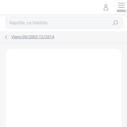
Přejít
na
obsah
Hledat
Viano 09/2003-12/2014
Neohodnoceno
Podrobnosti hodnocení
ZNAČKA:
RIGUM