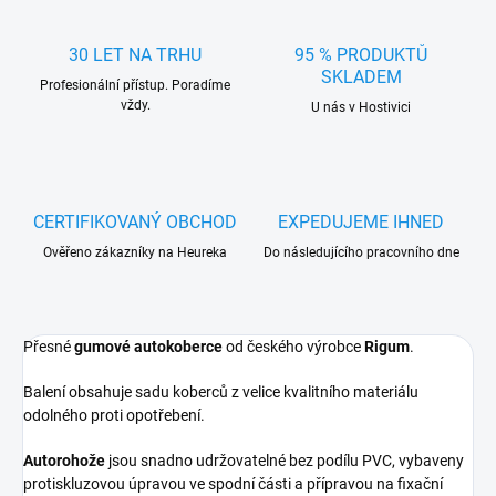
30 LET NA TRHU
95 % PRODUKTŮ
SKLADEM
Profesionální přístup. Poradíme
vždy.
U nás v Hostivici
CERTIFIKOVANÝ OBCHOD
EXPEDUJEME IHNED
Ověřeno zákazníky na Heureka
Do následujícího pracovního dne
Přesné
gumové autokoberce
od českého výrobce
Rigum
.
Balení obsahuje sadu koberců z velice kvalitního materiálu
odolného proti opotřebení.
Autorohože
jsou snadno udržovatelné bez podílu PVC, vybaveny
protiskluzovou úpravou ve spodní části a přípravou na fixační