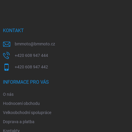
á
p
a
t
í
KONTAKT
bmmoto
@
bmmoto.cz
+420 608 947 444
+420 608 947 442
INFORMACE PRO VÁS
O nás
Hodnocení obchodu
Velkoobchodní spolupráce
Doprava a platba
Kontakty