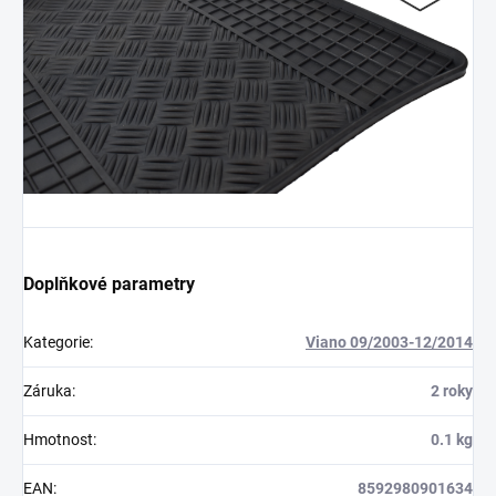
Doplňkové parametry
Kategorie
:
Viano 09/2003-12/2014
Záruka
:
2 roky
Hmotnost
:
0.1 kg
EAN
:
8592980901634