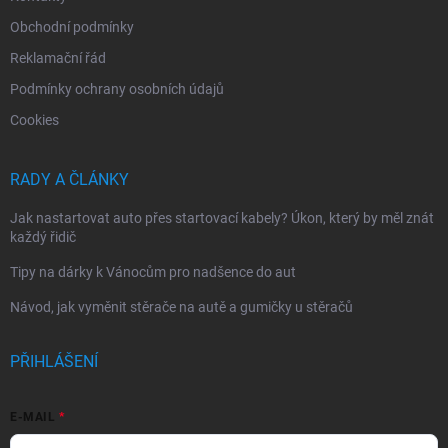
Obchodní podmínky
Reklamační řád
Podmínky ochrany osobních údajů
Cookies
RADY A ČLÁNKY
Jak nastartovat auto přes startovací kabely? Úkon, který by měl znát
každý řidič
Tipy na dárky k Vánocům pro nadšence do aut
Návod, jak vyměnit stěrače na autě a gumičky u stěračů
PŘIHLÁŠENÍ
E-MAIL