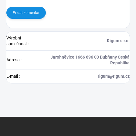
Přidat komentář
Výrobní
Rigum s.r.o.
společnost
:
Jarohněvice 1666 696 03 Dubňany Česká
Adresa
:
Republika
E-mail
:
rigum@rigum.cz
Z
á
p