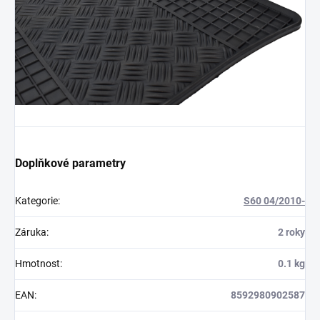
Doplňkové parametry
Kategorie
:
S60 04/2010-
Záruka
:
2 roky
Hmotnost
:
0.1 kg
EAN
:
8592980902587