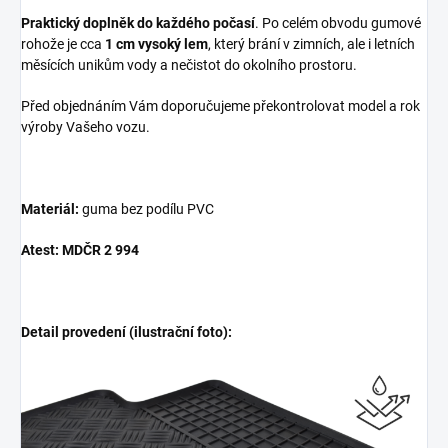
Praktický doplněk do každého počasí
. Po celém obvodu gumové
rohože je cca
1 cm vysoký lem
, který brání v zimních, ale i letních
měsících unikům vody a nečistot do okolního prostoru.
Před objednáním Vám doporučujeme překontrolovat model a rok
výroby Vašeho vozu.
Materiál:
guma bez podílu PVC
Atest: MDČR 2 994
Detail provedení (ilustrační foto):