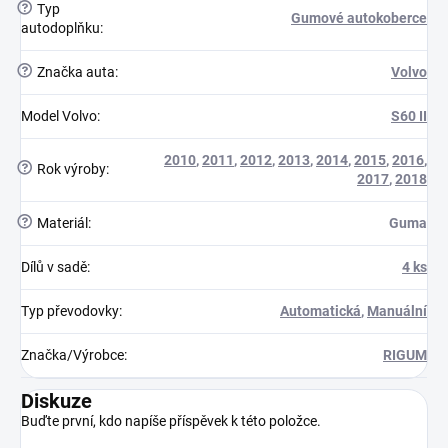
?
Typ
Gumové autokoberce
autodoplňku
:
?
Značka auta
:
Volvo
Model Volvo
:
S60 II
2010
,
2011
,
2012
,
2013
,
2014
,
2015
,
2016
,
?
Rok výroby
:
2017
,
2018
?
Materiál
:
Guma
Dílů v sadě
:
4 ks
Typ převodovky
:
Automatická
,
Manuální
Značka/Výrobce
:
RIGUM
Diskuze
Buďte první, kdo napíše příspěvek k této položce.