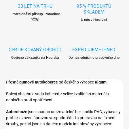
30 LET NA TRHU
95 % PRODUKTŮ
SKLADEM
Profesionální přístup. Poradíme
vždy.
U nás v Hostivici
CERTIFIKOVANÝ OBCHOD
EXPEDUJEME IHNED
Ověřeno zákazníky na Heureka
Do následujícího pracovního dne
Přesné
gumové autokoberce
od českého výrobce
Rigum
.
Balení obsahuje sadu koberců z velice kvalitního materiálu
odolného proti opotřebení.
Autorohože
jsou snadno udržovatelné bez podílu PVC, vybaveny
protiskluzovou úpravou ve spodní části a přípravou na fixační
šrouby, pokud jsou na daném modelu instalovány výrobcem.