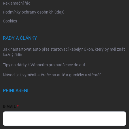
Reklamační řád
Podmínky ochrany osobních údajů
Cookies
RADY A ČLÁNKY
Jak nastartovat auto přes startovací kabely? Úkon, který by měl znát
každý řidič
Tipy na dárky k Vánocům pro nadšence do aut
Návod, jak vyměnit stěrače na autě a gumičky u stěračů
PŘIHLÁŠENÍ
E-MAIL