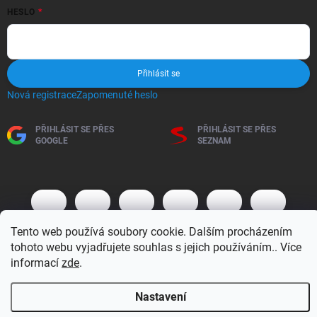
HESLO
Přihlásit se
Nová registrace
Zapomenuté heslo
PŘIHLÁSIT SE PŘES
PŘIHLÁSIT SE PŘES
GOOGLE
SEZNAM
Tento web používá soubory cookie. Dalším procházením
tohoto webu vyjadřujete souhlas s jejich používáním.. Více
informací
zde
.
Copyright 2026
BM MOTO s.r.o.
. Všechna práva vyhrazena.
Upravit
Nastavení
nastavení cookies