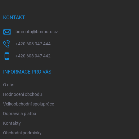
a
t
í
KONTAKT
bmmoto
@
bmmoto.cz
+420 608 947 444
+420 608 947 442
INFORMACE PRO VÁS
O nás
Hodnocení obchodu
Velkoobchodní spolupráce
Doprava a platba
Kontakty
Obchodní podmínky