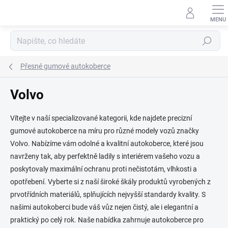
Přejít
na
obsah
Hledat
Přesné gumové autokoberce
Volvo
Vítejte v naší specializované kategorii, kde najdete precizní
gumové autokoberce na míru pro různé modely vozů značky
Volvo. Nabízíme vám odolné a kvalitní autokoberce, které jsou
navrženy tak, aby perfektně ladily s interiérem vašeho vozu a
poskytovaly maximální ochranu proti nečistotám, vlhkosti a
opotřebení. Vyberte si z naší široké škály produktů vyrobených z
prvotřídních materiálů, splňujících nejvyšší standardy kvality. S
našimi autokoberci bude váš vůz nejen čistý, ale i elegantní a
praktický po celý rok. Naše nabídka zahrnuje autokoberce pro