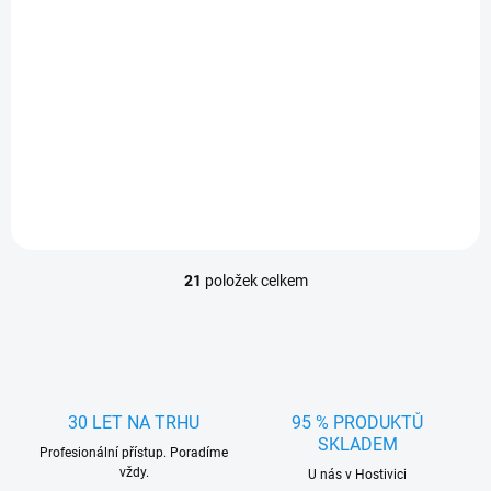
Autokoberce gumové
FROGUM Volvo FM since
1998
21
položek celkem
O
v
l
á
d
a
c
30 LET NA TRHU
95 % PRODUKTŮ
í
SKLADEM
Profesionální přístup. Poradíme
p
vždy.
r
U nás v Hostivici