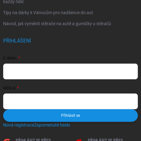
každý řidič
Tipy na dárky k Vánocům pro nadšence do aut
Návod, jak vyměnit stěrače na autě a gumičky u stěračů
PŘIHLÁŠENÍ
E-MAIL
HESLO
Přihlásit se
Nová registrace
Zapomenuté heslo
PŘIHLÁSIT SE PŘES
PŘIHLÁSIT SE PŘES