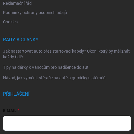
Reklamační řád
Podmínky ochrany osobních údajů
Cookies
RADY A ČLÁNKY
Jak nastartovat auto přes startovací kabely? Úkon, který by měl znát
každý řidič
Tipy na dárky k Vánocům pro nadšence do aut
Návod, jak vyměnit stěrače na autě a gumičky u stěračů
PŘIHLÁŠENÍ
E-MAIL