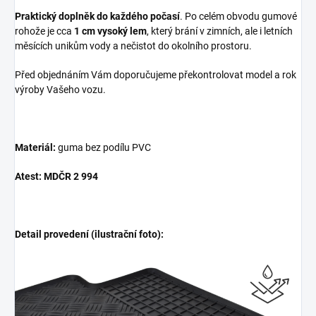
Praktický doplněk do každého počasí
. Po celém obvodu gumové
rohože je cca
1 cm vysoký lem
, který brání v zimních, ale i letních
měsících unikům vody a nečistot do okolního prostoru.
Před objednáním Vám doporučujeme překontrolovat model a rok
výroby Vašeho vozu.
Materiál:
guma bez podílu PVC
Atest: MDČR 2 994
Detail provedení (ilustrační foto):