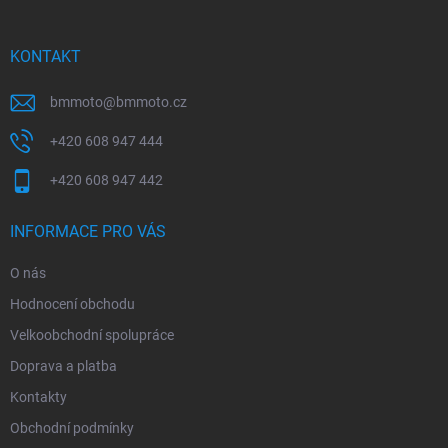
a
t
í
KONTAKT
bmmoto
@
bmmoto.cz
+420 608 947 444
+420 608 947 442
INFORMACE PRO VÁS
O nás
Hodnocení obchodu
Velkoobchodní spolupráce
Doprava a platba
Kontakty
Obchodní podmínky