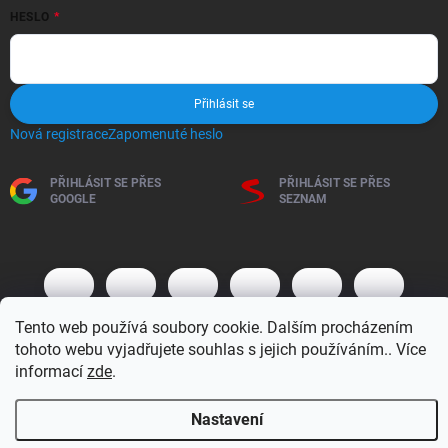
HESLO
Přihlásit se
Nová registrace
Zapomenuté heslo
PŘIHLÁSIT SE PŘES
PŘIHLÁSIT SE PŘES
GOOGLE
SEZNAM
Tento web používá soubory cookie. Dalším procházením
tohoto webu vyjadřujete souhlas s jejich používáním.. Více
informací
zde
.
Copyright 2026
BM MOTO s.r.o.
. Všechna práva vyhrazena.
Upravit
Nastavení
nastavení cookies