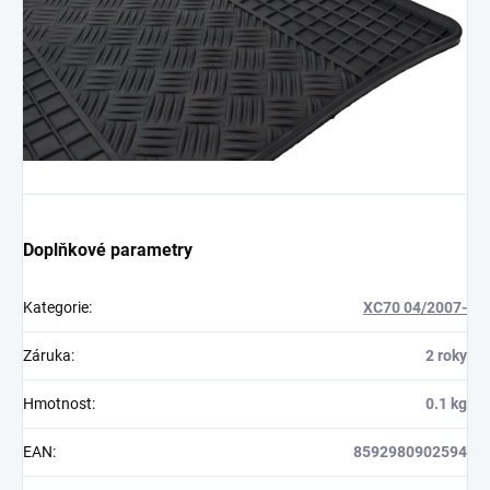
Doplňkové parametry
Kategorie
:
XC70 04/2007-
Záruka
:
2 roky
Hmotnost
:
0.1 kg
EAN
:
8592980902594