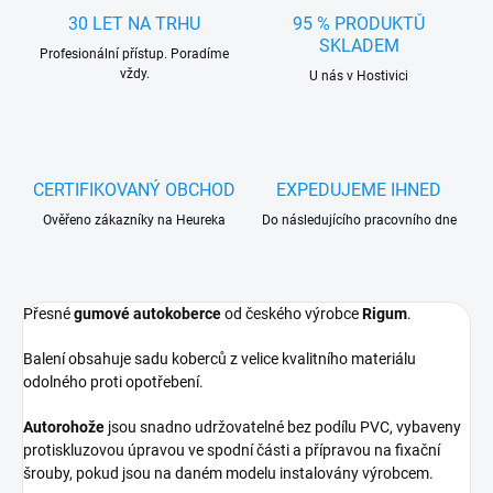
30 LET NA TRHU
95 % PRODUKTŮ
SKLADEM
Profesionální přístup. Poradíme
vždy.
U nás v Hostivici
CERTIFIKOVANÝ OBCHOD
EXPEDUJEME IHNED
Ověřeno zákazníky na Heureka
Do následujícího pracovního dne
Přesné
gumové autokoberce
od českého výrobce
Rigum
.
Balení obsahuje sadu koberců z velice kvalitního materiálu
odolného proti opotřebení.
Autorohože
jsou snadno udržovatelné bez podílu PVC, vybaveny
protiskluzovou úpravou ve spodní části a přípravou na fixační
šrouby, pokud jsou na daném modelu instalovány výrobcem.