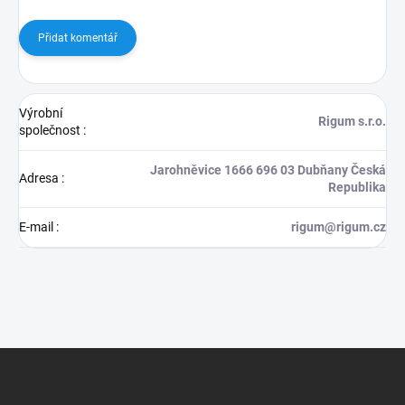
Přidat komentář
Výrobní
Rigum s.r.o.
společnost
:
Jarohněvice 1666 696 03 Dubňany Česká
Adresa
:
Republika
E-mail
:
rigum@rigum.cz
Z
á
p