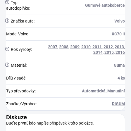
?
Typ
Gumové autokoberce
autodoplňku
:
?
Značka auta
:
Volvo
Model Volvo
:
XC70 II
2007
,
2008
,
2009
,
2010
,
2011
,
2012
,
2013
,
?
Rok výroby
:
2014
,
2015
,
2016
?
Materiál
:
Guma
Dílů v sadě
:
4 ks
Typ převodovky
:
Automatická
,
Manuální
Značka/Výrobce
:
RIGUM
Diskuze
Buďte první, kdo napíše příspěvek k této položce.