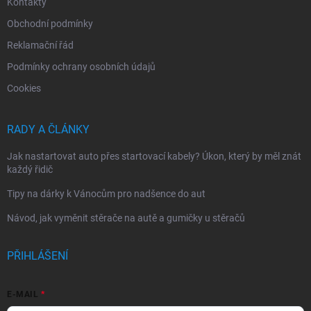
Kontakty
Obchodní podmínky
Reklamační řád
Podmínky ochrany osobních údajů
Cookies
RADY A ČLÁNKY
Jak nastartovat auto přes startovací kabely? Úkon, který by měl znát
každý řidič
Tipy na dárky k Vánocům pro nadšence do aut
Návod, jak vyměnit stěrače na autě a gumičky u stěračů
PŘIHLÁŠENÍ
E-MAIL