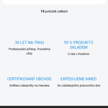
19
položek celkem
O
v
l
á
d
a
c
30 LET NA TRHU
95 % PRODUKTŮ
í
SKLADEM
Profesionální přístup. Poradíme
p
vždy.
r
U nás v Hostivici
v
k
y
v
ý
CERTIFIKOVANÝ OBCHOD
EXPEDUJEME IHNED
p
Ověřeno zákazníky na Heureka
Do následujícího pracovního dne
i
s
u