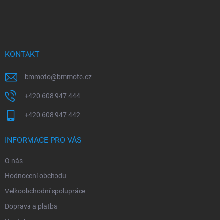
Z
á
p
a
t
í
KONTAKT
bmmoto
@
bmmoto.cz
+420 608 947 444
+420 608 947 442
INFORMACE PRO VÁS
O nás
Hodnocení obchodu
Velkoobchodní spolupráce
Doprava a platba