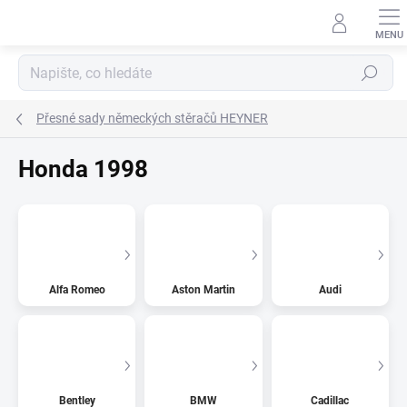
Přejít
na
obsah
Hledat
Přesné sady německých stěračů HEYNER
Honda 1998
Alfa Romeo
Aston Martin
Audi
Bentley
BMW
Cadillac