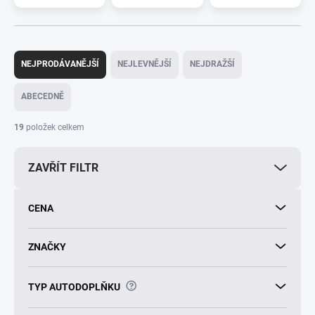
Ř
a
NEJPRODÁVANĚJŠÍ
NEJLEVNĚJŠÍ
NEJDRAŽŠÍ
z
e
ABECEDNĚ
n
í
19
položek celkem
p
r
ZAVŘÍT FILTR
o
d
u
CENA
k
t
ů
ZNAČKY
?
TYP AUTODOPLŇKU