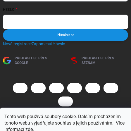
HESLO
Přihlásit se
Nová registrace
Zapomenuté heslo
PŘIHLÁSIT SE PŘES
PŘIHLÁSIT SE PŘES
GOOGLE
SEZNAM
Tento web používá soubory cookie. Dalším procházením
tohoto webu vyjadřujete souhlas s jejich používáním.. Více
Copyright 2026
BM MOTO s.r.o.
. Všechna práva vyhrazena.
Upravit
nastavení cookies
informací
zde
.