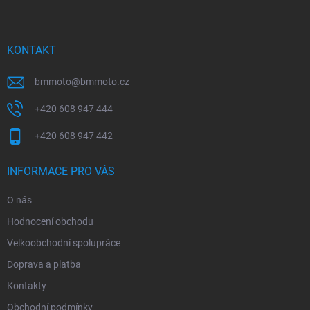
p
a
t
í
KONTAKT
bmmoto
@
bmmoto.cz
+420 608 947 444
+420 608 947 442
INFORMACE PRO VÁS
O nás
Hodnocení obchodu
Velkoobchodní spolupráce
Doprava a platba
Kontakty
Obchodní podmínky