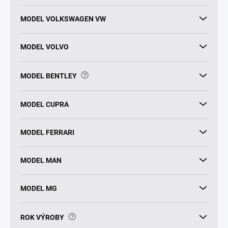
MODEL VOLKSWAGEN VW
MODEL VOLVO
?
MODEL BENTLEY
MODEL CUPRA
MODEL FERRARI
MODEL MAN
MODEL MG
?
ROK VÝROBY