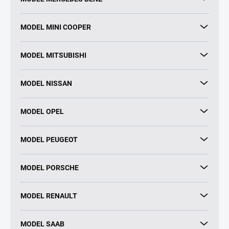
MODEL MINI COOPER
MODEL MITSUBISHI
MODEL NISSAN
MODEL OPEL
MODEL PEUGEOT
MODEL PORSCHE
MODEL RENAULT
MODEL SAAB