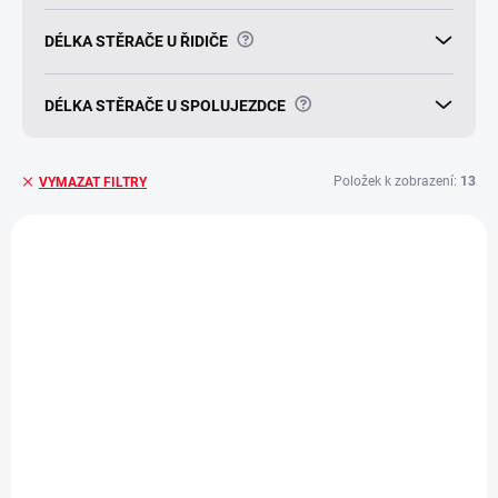
?
DÉLKA STĚRAČE U ŘIDIČE
?
DÉLKA STĚRAČE U SPOLUJEZDCE
Položek k zobrazení:
13
VYMAZAT FILTRY
V
ý
p
i
s
p
r
o
d
SKLADEM
SKLADEM
(>5 KS)
(>5 KS)
u
Zadní stěrač ALCA
Zadní stěrač ALCA
k
JEEP WRANGLER IV
JEEP RENEGADE (B1,
t