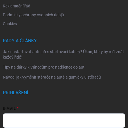
Reklamační řád
Podmínky ochrany osobních údajů
Cookies
RADY A ČLÁNKY
Jak nastartovat auto přes startovací kabely? Úkon, který by měl znát
každý řidič
Tipy na dárky k Vánocům pro nadšence do aut
Návod, jak vyměnit stěrače na autě a gumičky u stěračů
PŘIHLÁŠENÍ
E-MAIL