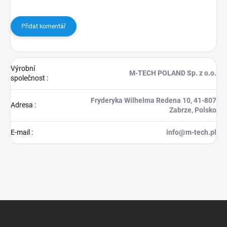
Přidat komentář
Výrobní
M-TECH POLAND Sp. z o.o.
společnost
:
Fryderyka Wilhelma Redena 10, 41-807
Adresa
:
Zabrze, Polsko
E-mail
:
info@m-tech.pl
Z
á