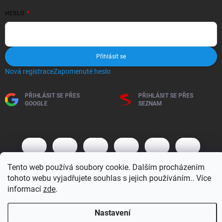
HESLO
Přihlásit se
Nová registrace
Zapomenuté heslo
PŘIHLÁSIT SE PŘES
PŘIHLÁSIT SE PŘES
GOOGLE
SEZNAM
Tento web používá soubory cookie. Dalším procházením
tohoto webu vyjadřujete souhlas s jejich používáním.. Více
informací
zde
.
Copyright 2026
BM MOTO s.r.o.
. Všechna práva vyhrazena.
Upravit
Nastavení
nastavení cookies