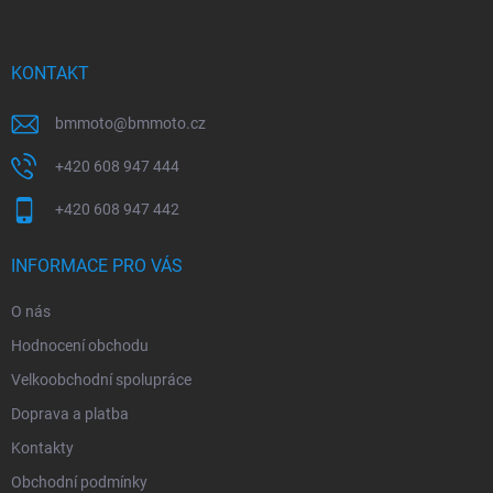
p
a
t
í
KONTAKT
bmmoto
@
bmmoto.cz
+420 608 947 444
+420 608 947 442
INFORMACE PRO VÁS
O nás
Hodnocení obchodu
Velkoobchodní spolupráce
Doprava a platba
Kontakty
Obchodní podmínky