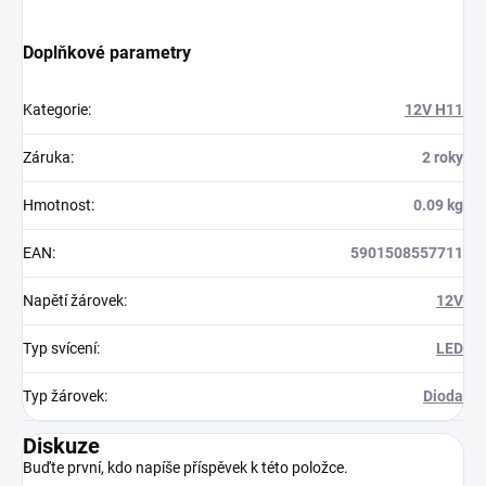
Doplňkové parametry
Kategorie
:
12V H11
Záruka
:
2 roky
Hmotnost
:
0.09 kg
EAN
:
5901508557711
Napětí žárovek
:
12V
Typ svícení
:
LED
Typ žárovek
:
Dioda
Diskuze
Buďte první, kdo napíše příspěvek k této položce.