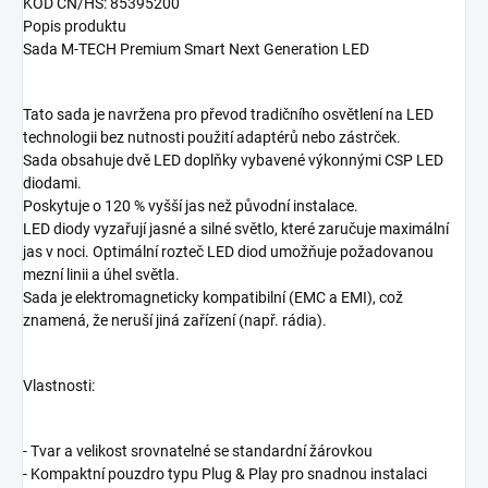
KÓD CN/HS: 85395200
Popis produktu
Sada M-TECH Premium Smart Next Generation LED
Tato sada je navržena pro převod tradičního osvětlení na LED
technologii bez nutnosti použití adaptérů nebo zástrček.
Sada obsahuje dvě LED doplňky vybavené výkonnými CSP LED
diodami.
Poskytuje o 120 % vyšší jas než původní instalace.
LED diody vyzařují jasné a silné světlo, které zaručuje maximální
jas v noci. Optimální rozteč LED diod umožňuje požadovanou
mezní linii a úhel světla.
Sada je elektromagneticky kompatibilní (EMC a EMI), což
znamená, že neruší jiná zařízení (např. rádia).
Vlastnosti:
- Tvar a velikost srovnatelné se standardní žárovkou
- Kompaktní pouzdro typu Plug & Play pro snadnou instalaci