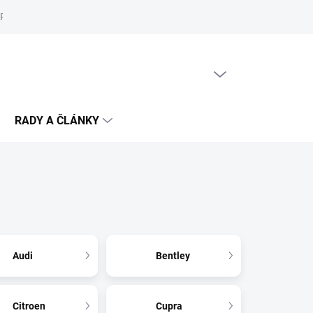
Reklamační řád
Podmínky ochrany osobních údajů
Cookies
PRÁZDNÝ KOŠÍK
NÁKUPNÍ
KOŠÍK
RADY A ČLÁNKY
Audi
Bentley
Citroen
Cupra