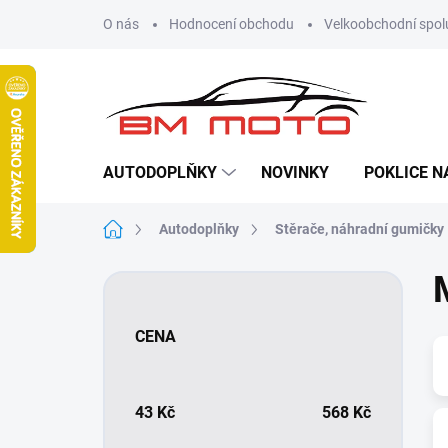
Přejít
O nás
Hodnocení obchodu
Velkoobchodní spol
na
obsah
AUTODOPLŇKY
NOVINKY
POKLICE N
Domů
Autodoplňky
Stěrače, náhradní gumičky
P
o
s
CENA
t
r
a
n
43
Kč
568
Kč
n