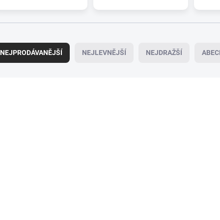
NEJPRODÁVANĚJŠÍ
NEJLEVNĚJŠÍ
NEJDRAŽŠÍ
ABEC
094-1949H
09
SKLADEM
SK
(>5 KS)
Sada stěračů HEYNER
Zadní stěrač HEYN