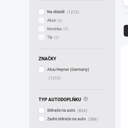
í
p
Na skladě
1212
a
Akce
n
0
Ř
e
a
Novinka
0
l
z
Tip
0
e
n
V
í
ý
ZNAČKY
p
p
r
i
Alca/Heyner (Germany)
o
s
d
1212
p
u
r
k
o
t
d
?
TYP AUTODOPLŇKU
ů
u
k
Stěrače na auto
824
t
Zadní stěrače na auto
388
ů