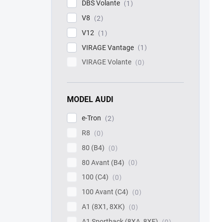
DBS Volante
1
V8
2
V12
1
VIRAGE Vantage
1
VIRAGE Volante
0
MODEL AUDI
e-Tron
2
R8
0
80 (B4)
0
80 Avant (B4)
0
100 (C4)
0
100 Avant (C4)
0
A1 (8X1, 8XK)
0
A1 Sportback (8XA, 8XF)
0