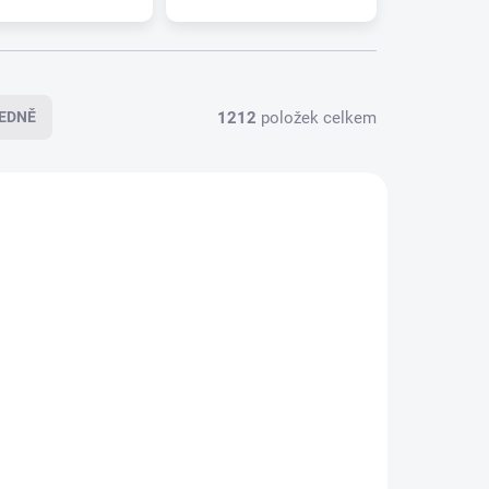
1212
položek celkem
EDNĚ
5-0747
095-0327
LADEM
SKLADEM
(>5 KS)
(>5 KS)
ER
Zadní stěrač ALCA