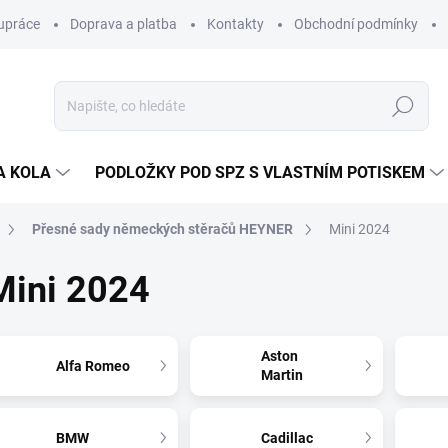
upráce
Doprava a platba
Kontakty
Obchodní podmínky
Hledat
A KOLA
PODLOŽKY POD SPZ S VLASTNÍM POTISKEM
Přesné sady německých stěračů HEYNER
Mini 2024
Mini 2024
Aston
Alfa Romeo
Martin
BMW
Cadillac