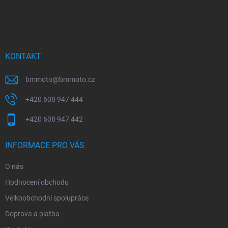
Z
á
p
a
t
í
KONTAKT
bmmoto
@
bmmoto.cz
+420 608 947 444
+420 608 947 442
INFORMACE PRO VÁS
O nás
Hodnocení obchodu
Velkoobchodní spolupráce
Doprava a platba