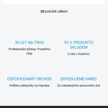
20
položek celkem
O
v
l
á
d
a
c
30 LET NA TRHU
95 % PRODUKTŮ
í
SKLADEM
Profesionální přístup. Poradíme
p
vždy.
r
U nás v Hostivici
v
k
y
v
ý
CERTIFIKOVANÝ OBCHOD
EXPEDUJEME IHNED
p
Ověřeno zákazníky na Heureka
Do následujícího pracovního dne
i
s
u