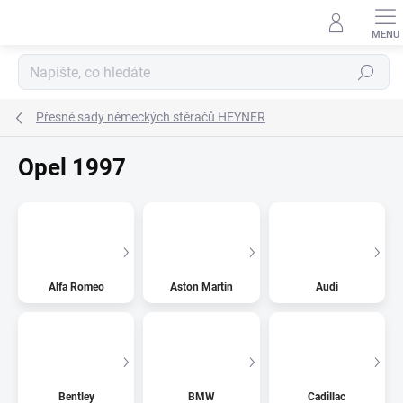
Přejít
na
obsah
Hledat
Přesné sady německých stěračů HEYNER
Opel 1997
Alfa Romeo
Aston Martin
Audi
Bentley
BMW
Cadillac