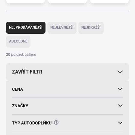
Ř
a
NEJPRODÁVANĚJŠÍ
NEJLEVNĚJŠÍ
NEJDRAŽŠÍ
z
e
ABECEDNĚ
n
í
20
položek celkem
p
r
ZAVŘÍT FILTR
o
d
u
CENA
k
t
ů
ZNAČKY
?
TYP AUTODOPLŇKU