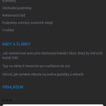
Kontakty
Obchodní podmínky
Reklamační řád
Podmínky ochrany osobních údajů
Cookies
RADY A ČLÁNKY
Jak nastartovat auto přes startovací kabely? Úkon, který by měl znát
každý řidič
Tipy na dárky k Vánocům pro nadšence do aut
Návod, jak vyměnit stěrače na autě a gumičky u stěračů
PŘIHLÁŠENÍ
E-MAIL