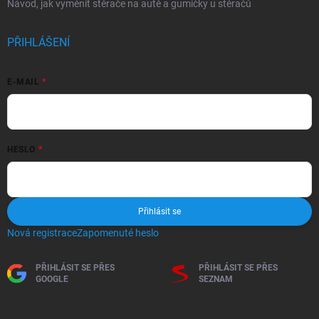
Návod, jak vyměnit stěrače na autě a gumičky u stěračů
PŘIHLÁŠENÍ
E-MAIL
HESLO
Přihlásit se
Nová registrace
Zapomenuté heslo
PŘIHLÁSIT SE PŘES
PŘIHLÁSIT SE PŘES
GOOGLE
SEZNAM