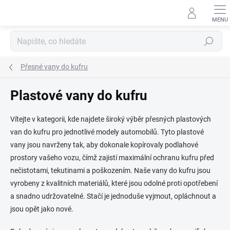
Přejít
na
obsah
Hledat
Přesné vany do kufru
Plastové vany do kufru
Vítejte v kategorii, kde najdete široký výběr přesných plastových
van do kufru pro jednotlivé modely automobilů. Tyto plastové
vany jsou navrženy tak, aby dokonale kopírovaly podlahové
prostory vašeho vozu, čímž zajistí maximální ochranu kufru před
nečistotami, tekutinami a poškozením. Naše vany do kufru jsou
vyrobeny z kvalitních materiálů, které jsou odolné proti opotřebení
a snadno udržovatelné. Stačí je jednoduše vyjmout, opláchnout a
jsou opět jako nové.