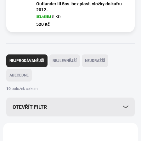
Outlander III 5os. bez plast. vložky do kufru
2012-
SKLADEM
(1 KS)
520 Kč
Ř
a
NEJPRODÁVANĚJŠÍ
NEJLEVNĚJŠÍ
NEJDRAŽŠÍ
z
e
ABECEDNĚ
n
í
10
položek celkem
p
r
OTEVŘÍT FILTR
o
d
u
V
k
ý
t
p