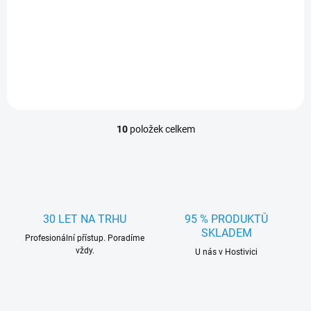
htb protiskluz
combi protiskluz
10
položek celkem
O
v
l
á
d
a
c
30 LET NA TRHU
95 % PRODUKTŮ
í
SKLADEM
Profesionální přístup. Poradíme
p
vždy.
r
U nás v Hostivici
v
k
y
v