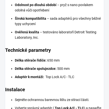
Odolnost po dlouhá období
– pryž s nano povlakem
odolná vůči opotřebení
Široká kompatibilita
– sada adaptérů pro všechny běžné
typy uchycení
Ověřená kvalita
– testováno laboratoří Detroit Testing
Laboratory, Inc.
Technické parametry
Délka stěrače řidiče:
650 mm
Délka stěrače spolujezdce:
500 mm
Adaptér k montáži:
Top Lock A/C - TLC
Instalace
Sejměte ochrannou barevnou lištu ze stírací části.
Vyberte správný adaptér (
Top Lock A/C - TLC
) a nasaďte