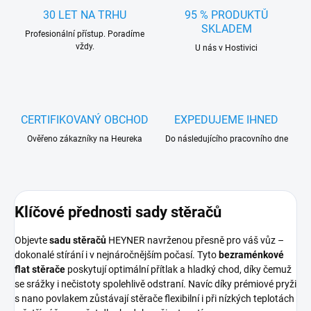
30 LET NA TRHU
95 % PRODUKTŮ
SKLADEM
Profesionální přístup. Poradíme
vždy.
U nás v Hostivici
CERTIFIKOVANÝ OBCHOD
EXPEDUJEME IHNED
Ověřeno zákazníky na Heureka
Do následujícího pracovního dne
Klíčové přednosti sady stěračů
Objevte
sadu stěračů
HEYNER navrženou přesně pro váš vůz –
dokonalé stírání i v nejnáročnějším počasí. Tyto
bezraménkové
flat stěrače
poskytují optimální přítlak a hladký chod, díky čemuž
se srážky i nečistoty spolehlivě odstraní. Navíc díky prémiové pryži
s nano povlakem zůstávají stěrače flexibilní i při nízkých teplotách