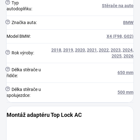
?
Typ
Stěrače na auto
autodoplňku
:
?
Značka auta
:
BMW
Model BMW
:
X4 (F98, G02)
2018
,
2019
,
2020
,
2021
,
2022
,
2023
,
2024
,
?
Rok výroby
:
2025
,
2026
?
Délka stěrače u
650 mm
řidiče
:
?
Délka stěrače u
500 mm
spolujezdce
:
Montáž adaptéru Top Lock AC