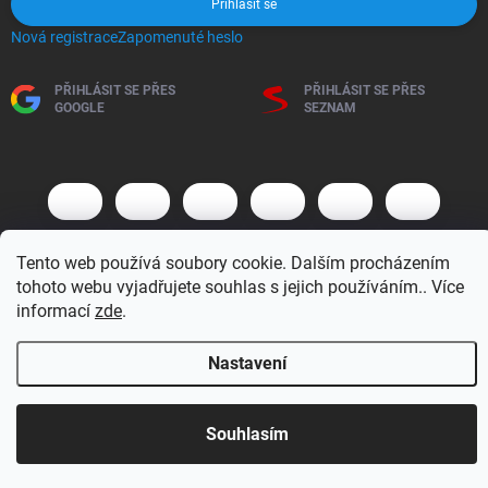
Přihlásit se
Nová registrace
Zapomenuté heslo
PŘIHLÁSIT SE PŘES
PŘIHLÁSIT SE PŘES
GOOGLE
SEZNAM
Tento web používá soubory cookie. Dalším procházením
tohoto webu vyjadřujete souhlas s jejich používáním.. Více
informací
zde
.
Copyright 2026
BM MOTO s.r.o.
. Všechna práva vyhrazena.
Upravit
nastavení cookies
Nastavení
Vytvořil Shoptet
Otevírací doba 7:30 - 16:00 hod
Souhlasím
Objednávky přijaté do 10:00 expedujeme v tentýž den.