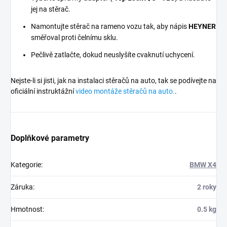
jej na stěrač.
Namontujte stěrač na rameno vozu tak, aby nápis
HEYNER
směřoval proti čelnímu sklu.
Pečlivě zatlačte, dokud neuslyšíte cvaknutí uchycení.
Nejste-li si jisti, jak na instalaci stěračů na auto, tak se podívejte na
oficiální instruktážní
video montáže stěračů na auto.
.
Doplňkové parametry
Kategorie
:
BMW X4
Záruka
:
2 roky
Hmotnost
:
0.5 kg