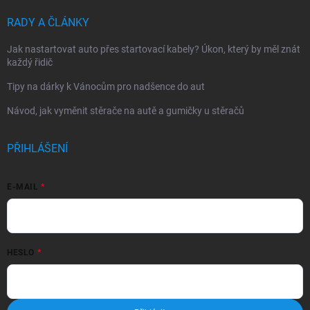
RADY A ČLÁNKY
Jak nastartovat auto přes startovací kabely? Úkon, který by měl znát
každý řidič
Tipy na dárky k Vánocům pro nadšence do aut
Návod, jak vyměnit stěrače na autě a gumičky u stěračů
PŘIHLÁŠENÍ
E-MAIL
HESLO