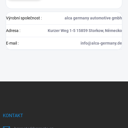
Výrobní společnost
:
alca germany automotive gmbh
Adresa
:
Kurzer Weg 1-5 15859 Storkow, Německo
E-mail
:
info@alca-germany.de
Z
á
p
a
t
í
KONTAKT