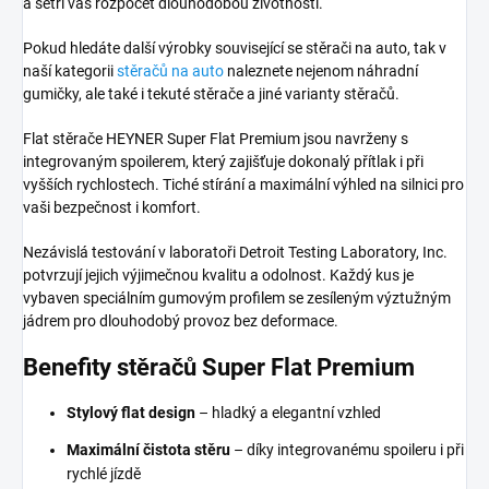
a šetří váš rozpočet dlouhodobou životností.
Pokud hledáte další výrobky související se stěrači na auto, tak v
naší kategorii
stěračů na auto
naleznete nejenom náhradní
gumičky, ale také i tekuté stěrače a jiné varianty stěračů.
Flat stěrače HEYNER Super Flat Premium jsou navrženy s
integrovaným spoilerem, který zajišťuje dokonalý přítlak i při
vyšších rychlostech. Tiché stírání a maximální výhled na silnici pro
vaši bezpečnost i komfort.
Nezávislá testování v laboratoři Detroit Testing Laboratory, Inc.
potvrzují jejich výjimečnou kvalitu a odolnost. Každý kus je
vybaven speciálním gumovým profilem se zesíleným výztužným
jádrem pro dlouhodobý provoz bez deformace.
Benefity stěračů Super Flat Premium
Stylový flat design
– hladký a elegantní vzhled
Maximální čistota stěru
– díky integrovanému spoileru i při
rychlé jízdě